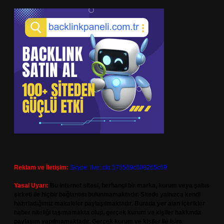
Reklam ve İletişim:
Skype: live:.cid.575569c608265c69
Yasal Uyarı:
Bu internet sitesi, herhangi bir marka, kurum veya şahıs
şirketi ile hiçbir bağlantısı bulunmamaktadır. Sitede yalnızca kendi
hazırladığımız makaleler paylaşılmaktadır. Burada yer alan içerikler
haber niteliği taşımamakta olup, gerçek kurum ve kişiler hakkında
paylaşım yapılmamaktadır. Gerçek kurum ve kişiler ile isim