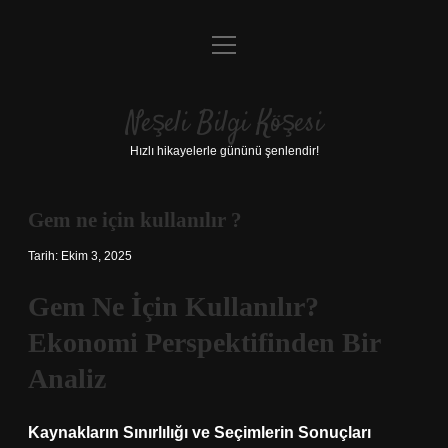
menüyü
Anasayfa
aç
Gizlilik Politikası
Neşeli Bilgi Köşesi
Yasal Uyarı
Hızlı hikayelerle gününü şenlendir!
Hakkımızda
Gem ne için kullanılır ?
Tarih: Ekim 3, 2025
Gem Ne İçin Kullanılır?
Ekonomi Perspektifinden Bir
Analiz
Kaynakların Sınırlılığı ve Seçimlerin Sonuçları