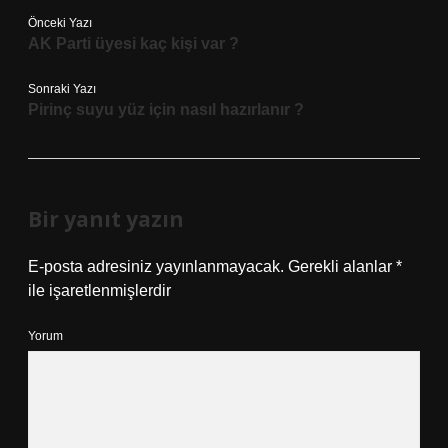
Önceki Yazı
AK Parti üyesi kaç kişi var ?
Sonraki Yazı
Pirinç suyu yüz için nasıl hazırlanır ?
Bir yanıt yazın
E-posta adresiniz yayınlanmayacak.
Gerekli alanlar
*
ile işaretlenmişlerdir
Yorum