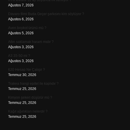
KYK kredisi 12 ay boyunca mı veriliyor ?
Ağustos 7, 2026
Davaro filmi Buda Geçer şarkısını kim söylüyor ?
Ağustos 6, 2026
Aven boykot ürünü mü ?
Ağustos 5, 2026
Altın saklamak haram mıdır ?
Ağustos 3, 2026
A3 35-50 mi ?
Ağustos 3, 2026
620 Hesap Ne Çalışır ?
Temmuz 30, 2026
Trakea hangi epitel ile kaplıdır ?
Temmuz 25, 2026
Kimyon şekeri düşürür mü ?
Temmuz 25, 2026
Kağıt ağırlıkları nelerdir ?
Temmuz 25, 2026