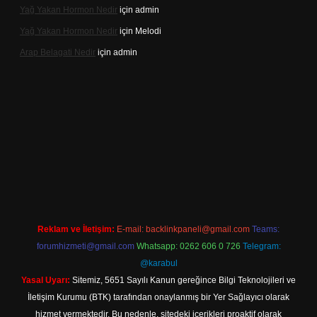
Yağ Yakan Hormon Nedir
için
admin
Yağ Yakan Hormon Nedir
için
Melodi
Arap Belagati Nedir
için
admin
iriş adresi
Reklam ve İletişim:
E-mail:
backlinkpaneli@gmail.com
Teams:
forumhizmeti@gmail.com
Whatsapp: 0262 606 0 726
Telegram:
@karabul
Yasal Uyarı:
Sitemiz, 5651 Sayılı Kanun gereğince Bilgi Teknolojileri ve
İletişim Kurumu (BTK) tarafından onaylanmış bir Yer Sağlayıcı olarak
hizmet vermektedir. Bu nedenle, sitedeki içerikleri proaktif olarak