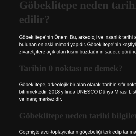
Göbeklitepe neden tarihi
edilir?
Göbeklitepe’nin Önemi Bu, arkeoloji ve insanlık tarihi 
bulunan en eski mimari yapıdır. Göbeklitepe’nin keşfiy
ziyaretçilere açık olan kısmı buzdağının sadece görüne
Tarihin 0 noktası ne demek?
Göbeklitepe, arkeolojik bir alan olarak “tarihin sıfır nokt
bilinmektedir. 2018 yılında UNESCO Dünya Mirası Listes
ve inanç merkezidir.
Göbeklitepe neden tarihi bilgiler
Geçmişte avcı-toplayıcıların göçebeliği terk edip tarıma