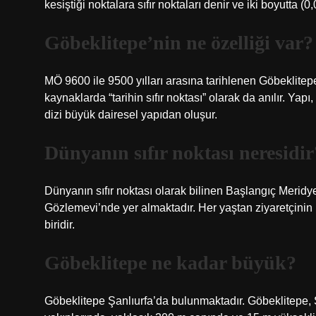
kesiştiği noktalara sıfır noktaları denir ve iki boyutta (0,0
Göbeklitepe’nin ne özelliği var?
MÖ 9600 ile 9500 yılları arasına tarihlenen Göbeklitepe
kaynaklarda “tarihin sıfır noktası” olarak da anılır. Yap
dizi büyük dairesel yapıdan oluşur.
Dünyanın sıfır noktası neresidir
Dünyanın sıfır noktası olarak bilinen Başlangıç ​​Merid
Gözlemevi’nde yer almaktadır. Her yaştan ziyaretçinin 
biridir.
Göbeklitepe ne kadar büyük?
Göbeklitepe Şanlıurfa’da bulunmaktadır. Göbeklitepe,