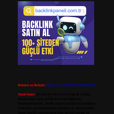
Reklam ve İletişim:
Skype: live:.cid.575569c608265c69
Yasal Uyarı:
Bu internet sitesi, herhangi bir marka,
kurum veya şahıs şirketi ile hiçbir bağlantısı
bulunmamaktadır. Sitede yalnızca kendi hazırladığımız
makaleler paylaşılmaktadır. Burada yer alan içerikler
haber niteliği taşımamakta olup, gerçek kurum ve