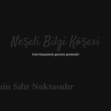
Neşeli Bilgi Köşesi
Hızlı hikayelerle gününü şenlendir!
in Sıfır Noktasıdır