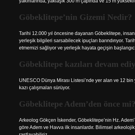
yakınlarında, yaklaşık 300 m çapında ve 15 m yüksekliğ
Göbeklitepe’nin Gizemi Nedir?
Tarihi 12.000 yıl öncesine dayanan Göbeklitepe, insan
yerleşik bilgileri sarsabilecek ipuçları barındırıyor. Tar
etmemizi sağlıyor ve yerleşik hayata geçişin başlangıcı
Göbeklitepe kazıları devam edi
UNESCO Dünya Mirası Listesi’nde yer alan ve 12 bin yı
kazı çalışmaları sürüyor.
Göbeklitepe Adem’den önce mi
Arkeolog Gökçen İskender, Göbeklitepe’nin Hz. Adem’de
göre Adem ve Havva ilk insanlardır. Bilimsel arkeolojik 
rastlayabiliriz.