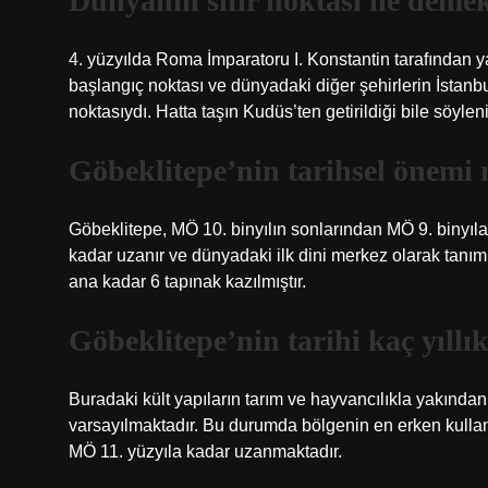
Dünyanın sıfır noktası ne deme
4. yüzyılda Roma İmparatoru I. Konstantin tarafından ya
başlangıç ​​noktası ve dünyadaki diğer şehirlerin İstanb
noktasıydı. Hatta taşın Kudüs’ten getirildiği bile söyleni
Göbeklitepe’nin tarihsel önemi 
Göbeklitepe, MÖ 10. binyılın sonlarından MÖ 9. binyıla
kadar uzanır ve dünyadaki ilk dini merkez olarak tanım
ana kadar 6 tapınak kazılmıştır.
Göbeklitepe’nin tarihi kaç yıllı
Buradaki kült yapıların tarım ve hayvancılıkla yakından 
varsayılmaktadır. Bu durumda bölgenin en erken kulla
MÖ 11. yüzyıla kadar uzanmaktadır.