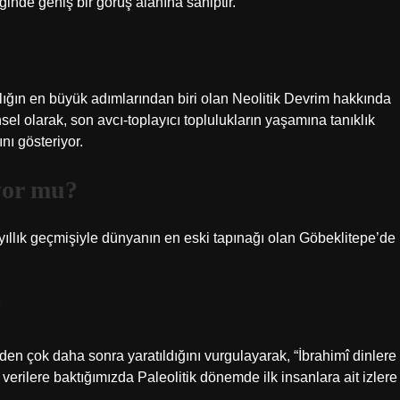
inde geniş bir görüş alanına sahiptir.
lığın en büyük adımlarından biri olan Neolitik Devrim hakkında
ihsel olarak, son avcı-toplayıcı toplulukların yaşamına tanıklık
nı gösteriyor.
yor mu?
llık geçmişiyle dünyanın en eski tapınağı olan Göbeklitepe’de
?
n çok daha sonra yaratıldığını vurgulayarak, “İbrahimî dinlere
verilere baktığımızda Paleolitik dönemde ilk insanlara ait izlere