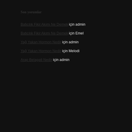
Son yorumlar
Batıcılık Fikir Akımı Ne Demek
için
admin
Batıcılık Fikir Akımı Ne Demek
için
Emel
Yağ Yakan Hormon Nedir
için
admin
Yağ Yakan Hormon Nedir
için
Melodi
Arap Belagati Nedir
için
admin