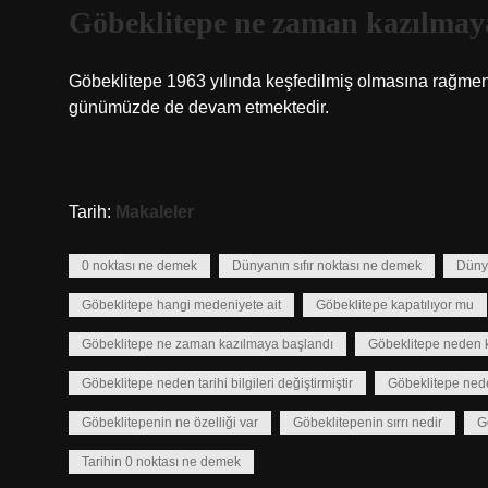
Göbeklitepe ne zaman kazılmay
Göbeklitepe 1963 yılında keşfedilmiş olmasına rağmen k
günümüzde de devam etmektedir.
Tarih:
Makaleler
0 noktası ne demek
Dünyanın sıfır noktası ne demek
Dünya
Göbeklitepe hangi medeniyete ait
Göbeklitepe kapatılıyor mu
Göbeklitepe ne zaman kazılmaya başlandı
Göbeklitepe neden k
Göbeklitepe neden tarihi bilgileri değiştirmiştir
Göbeklitepe neden
Göbeklitepenin ne özelliği var
Göbeklitepenin sırrı nedir
G
Tarihin 0 noktası ne demek