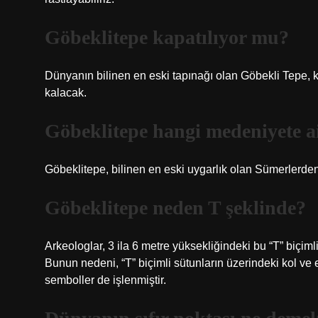
Göbeklitepe kapatılıyor mu?
Dünyanın bilinen en eski tapınağı olan Göbekli Tepe, k
kalacak.
Göbeklitepe hangi medeniyete a
Göbeklitepe, bilinen en eski uygarlık olan Sümerlerde
Göbeklitepe neden T şeklinde?
Arkeologlar, 3 ila 6 metre yüksekliğindeki bu “T” biçimli
Bunun nedeni, “T” biçimli sütunların üzerindeki kol ve el
semboller de işlenmiştir.