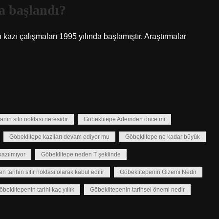
a başlandı?
azı çalışmaları 1995 yılında başlamıştır. Araştırmalar
nın sıfır noktası neresidir
Göbeklitepe Ademden önce mi
Göbeklitepe kazıları devam ediyor mu
Göbeklitepe ne kadar büyük
azılmıyor
Göbeklitepe neden T şeklinde
 tarihin sıfır noktası olarak kabul edilir
Göbeklitepenin Gizemi Nedir
öbeklitepenin tarihi kaç yıllık
Göbeklitepenin tarihsel önemi nedir