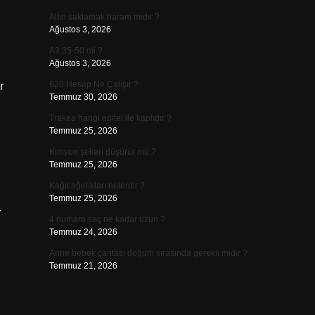
Altın saklamak haram mıdır ?
Ağustos 3, 2026
A3 35-50 mi ?
Ağustos 3, 2026
620 Hesap Ne Çalışır ?
r
Temmuz 30, 2026
Trakea hangi epitel ile kaplıdır ?
Temmuz 25, 2026
Kimyon şekeri düşürür mü ?
Temmuz 25, 2026
Kağıt ağırlıkları nelerdir ?
Temmuz 25, 2026
r
4 numara saç ne kadar uzun ?
Temmuz 24, 2026
Anne bebek çantası doğum sırasında gerekli midir ?
Temmuz 21, 2026