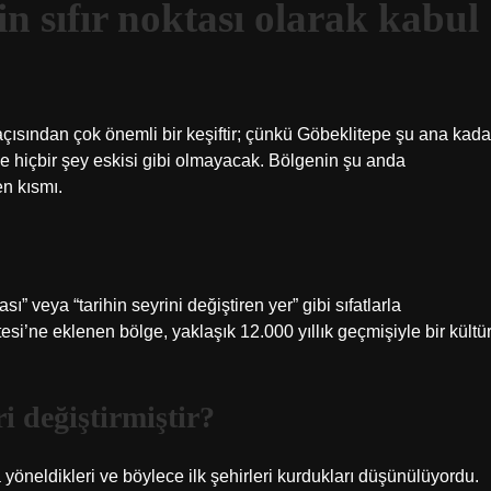
n sıfır noktası olarak kabul
açısından çok önemli bir keşiftir; çünkü Göbeklitepe şu ana kada
le hiçbir şey eskisi gibi olmayacak. Bölgenin şu anda
n kısmı.
ası” veya “tarihin seyrini değiştiren yer” gibi sıfatlarla
i’ne eklenen bölge, yaklaşık 12.000 yıllık geçmişiyle bir kültü
i değiştirmiştir?
 yöneldikleri ve böylece ilk şehirleri kurdukları düşünülüyordu.