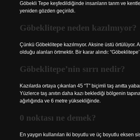
Göbekli Tepe keşfedildiğinde insanların tarım ve kentle
yeniden gözden geçirildi.
Göbeklitepe neden kazılmıyor?
Çünkü Göbeklitepe kazılmıyor. Aksine üstü örtülüyor. A
olduğu alanları örtmektir. Bir karar alındı: “Göbeklitepe
Göbeklitepe’nin sırrı nedir?
Kazılarda ortaya çıkarılan 45 “T” biçimli taş anıtta yaban
Yüzlerce taş anıtın daha kazı beklediği bölgenin tapınak 
ağırlığında ve 6 metre yüksekliğinde.
0 noktası ne demek?
En yaygın kullanılan iki boyutlu ve üç boyutlu eksen si