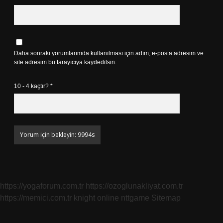
Daha sonraki yorumlarımda kullanılması için adım, e-posta adresim ve
site adresim bu tarayıcıya kaydedilsin.
10 - 4 kaçtır?
*
https://yogaforum.com.tr
https://ozoglunakliyat.com.tr
https://memici.com.tr
knight online
nttgame
Sitemap