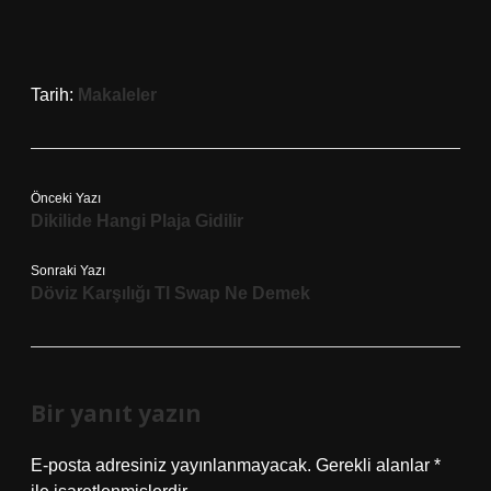
Tarih:
Makaleler
Önceki Yazı
Dikilide Hangi Plaja Gidilir
Sonraki Yazı
Döviz Karşılığı Tl Swap Ne Demek
Bir yanıt yazın
E-posta adresiniz yayınlanmayacak.
Gerekli alanlar
*