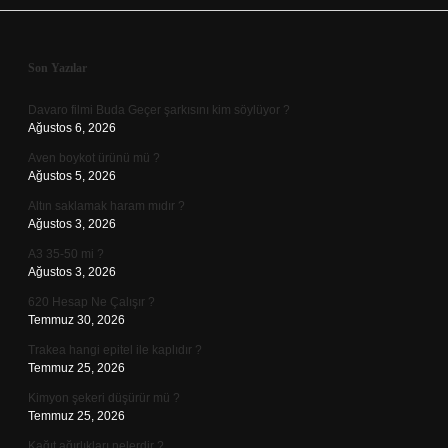
Sidebar
Son Yazılar
Davaro filmi Buda Geçer şarkısını kim söylüyor ?
Ağustos 6, 2026
Aven boykot ürünü mü ?
Ağustos 5, 2026
Altın saklamak haram mıdır ?
Ağustos 3, 2026
A3 35-50 mi ?
Ağustos 3, 2026
620 Hesap Ne Çalışır ?
Temmuz 30, 2026
Trakea hangi epitel ile kaplıdır ?
Temmuz 25, 2026
Kimyon şekeri düşürür mü ?
Temmuz 25, 2026
Kağıt ağırlıkları nelerdir ?