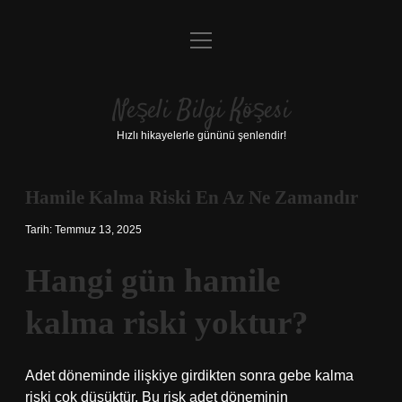
menüyü
Anasayfa
aç
Gizlilik Politikası
Neşeli Bilgi Köşesi
Yasal Uyarı
Hızlı hikayelerle gününü şenlendir!
Hakkımızda
Hamile Kalma Riski En Az Ne Zamandır
Tarih: Temmuz 13, 2025
Hangi gün hamile
kalma riski yoktur?
Adet döneminde ilişkiye girdikten sonra gebe kalma
riski çok düşüktür. Bu risk adet döneminin