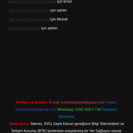
Batıcılık Fikir Akımı Ne Demek
için
Emel
Yağ Yakan Hormon Nedir
için
admin
Yağ Yakan Hormon Nedir
için
Melodi
Arap Belagati Nedir
için
admin
ş adresi
Reklam ve İletişim:
E-mail:
backlinkpaneli@gmail.com
Teams:
forumhizmeti@gmail.com
Whatsapp: 0262 606 0 726
Telegram:
@karabul
Yasal Uyarı:
Sitemiz, 5651 Sayılı Kanun gereğince Bilgi Teknolojileri ve
İletişim Kurumu (BTK) tarafından onaylanmış bir Yer Sağlayıcı olarak