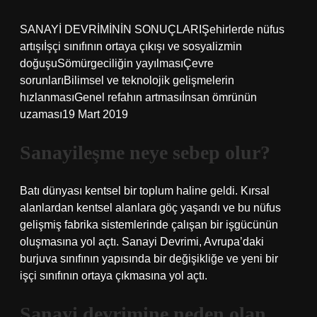
SANAYİ DEVRİMİNİN SONUÇLARIŞehirlerde nüfus
artışıİşçi sınıfının ortaya çıkışı ve sosyalizmin
doğuşuSömürgeciliğin yayılmasıÇevre
sorunlarıBilimsel ve teknolojik gelişmelerin
hızlanmasıGenel refahın artmasıİnsan ömrünün
uzaması19 Mart 2019
Sanayileşme neye sebep olur?
Batı dünyası kentsel bir toplum haline geldi. Kırsal
alanlardan kentsel alanlara göç yaşandı ve bu nüfus
gelişmiş fabrika sistemlerinde çalışan bir işgücünün
oluşmasına yol açtı. Sanayi Devrimi, Avrupa’daki
burjuva sınıfının yapısında bir değişikliğe ve yeni bir
işçi sınıfının ortaya çıkmasına yol açtı.
Sanayi devrimine neden olan