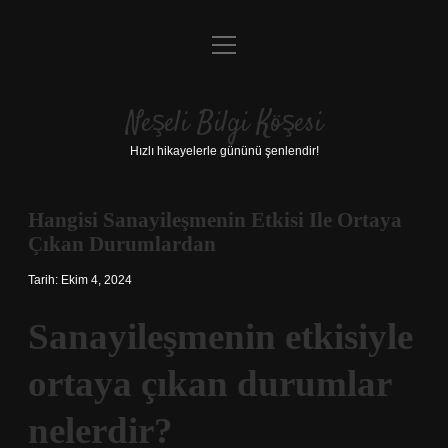
menüyü
Anasayfa
aç
Gizlilik Politikası
Neşeli Bilgi Köşesi
Yasal Uyarı
Hızlı hikayelerle gününü şenlendir!
Hakkımızda
Hangisi Sanayileşmenin Etkisi Ile Ortaya
Çıkan Durumlardan
Tarih: Ekim 4, 2024
Sanayileşmenin etkisiyle
ortaya çıkan durumlar
nelerdir?