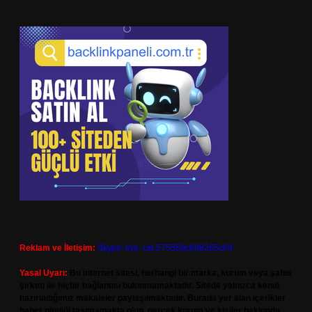
Reklam ve İletişim:
Skype: live:.cid.575569c608265c69
Yasal Uyarı:
Bu internet sitesi, herhangi bir marka, kurum veya şahıs
şirketi ile hiçbir bağlantısı bulunmamaktadır. Sitede yalnızca kendi
hazırladığımız makaleler paylaşılmaktadır. Burada yer alan içerikler
haber niteliği taşımamakta olup, gerçek kurum ve kişiler hakkında