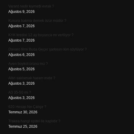
Varant nedir kıymetli evrak ?
Ağustos 9, 2026
Kusura bakma demek özür müdür ?
Ağustos 7, 2026
KYK kredisi 12 ay boyunca mı veriliyor ?
Ağustos 7, 2026
Davaro filmi Buda Geçer şarkısını kim söylüyor ?
Ağustos 6, 2026
Aven boykot ürünü mü ?
Ağustos 5, 2026
Altın saklamak haram mıdır ?
Ağustos 3, 2026
A3 35-50 mi ?
Ağustos 3, 2026
620 Hesap Ne Çalışır ?
Temmuz 30, 2026
Trakea hangi epitel ile kaplıdır ?
Temmuz 25, 2026