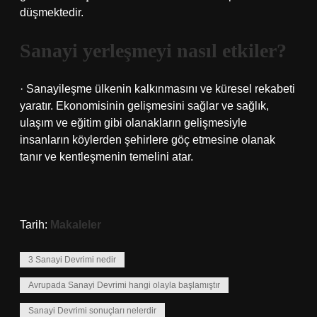
düşmektedir.
Sanayi yerleşmeyi nasıl etkiler?
· Sanayileşme ülkenin kalkınmasını ve küresel rekabeti
yaratır. Ekonomisinin gelişmesini sağlar ve sağlık,
ulaşım ve eğitim gibi olanakların gelişmesiyle
insanların köylerden şehirlere göç etmesine olanak
tanır ve kentleşmenin temelini atar.
Tarih:
Makaleler
3 Sanayi Devrimi nedir
Avrupada Sanayi Devrimi hangi olayla başlamıştır
Sanayi Devrimi sonuçları nelerdir