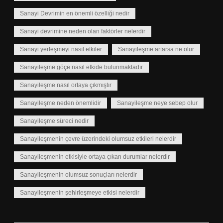
Sanayi Devrimin en önemli özelliği nedir
Sanayi devrimine neden olan faktörler nelerdir
Sanayi yerleşmeyi nasıl etkiler
Sanayileşme artarsa ne olur
Sanayileşme göçe nasıl etkide bulunmaktadır
Sanayileşme nasıl ortaya çıkmıştır
Sanayileşme neden önemlidir
Sanayileşme neye sebep olur
Sanayileşme süreci nedir
Sanayileşmenin çevre üzerindeki olumsuz etkileri nelerdir
Sanayileşmenin etkisiyle ortaya çıkan durumlar nelerdir
Sanayileşmenin olumsuz sonuçları nelerdir
Sanayileşmenin şehirleşmeye etkisi nelerdir