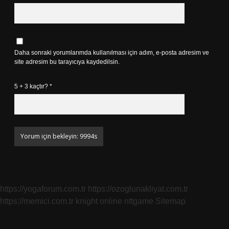
Daha sonraki yorumlarımda kullanılması için adım, e-posta adresim ve
site adresim bu tarayıcıya kaydedilsin.
5 + 3 kaçtır?
*
https://yogaforum.com.tr
https://ozoglunakliyat.com.tr
https://memici.com.tr
knight online
nttgame
Sitemap