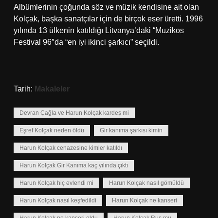
Albümlerinin çoğunda söz ve müzik kendisine ait olan
Kolçak, başka sanatçılar için de birçok eser üretti. 1996
yılında 13 ülkenin katıldığı Litvanya’daki “Muzikos
Festival 96″da “en iyi ikinci şarkıcı” seçildi.
Tarih:
Makaleler
Devran Çağla ve Harun Kolçak kardeş mi
Eşref Kolçak neden öldü
Gir kanıma şarkısı kimin
Harun Kolçak cenazesine kimler katıldı
Harun Kolçak Gir Kanıma kaç yılında çıktı
Harun Kolçak hiç evlendi mi
Harun Kolçak nasıl gömüldü
Harun Kolçak nasıl keşfedildi
Harun Kolçak ne kanseri