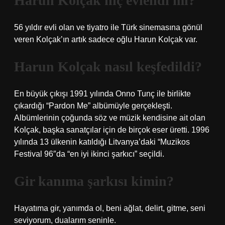
Harun Kolçak hiç evlendi mi?
56 yıldır evli olan ve tiyatro ile Türk sinemasına gönül
veren Kolçak’ın artık sadece oğlu Harun Kolçak var.
Harun Kolçak nasıl keşfedildi?
En büyük çıkışı 1991 yılında Onno Tunç ile birlikte
çıkardığı “Pardon Me” albümüyle gerçekleşti.
Albümlerinin çoğunda söz ve müzik kendisine ait olan
Kolçak, başka sanatçılar için de birçok eser üretti. 1996
yılında 13 ülkenin katıldığı Litvanya’daki “Muzikos
Festival 96″da “en iyi ikinci şarkıcı” seçildi.
Gir kanıma şarkısı kimin?
Hayatıma gir, yanımda ol, beni ağlat, delirt, gitme, seni
seviyorum, dualarım seninle.