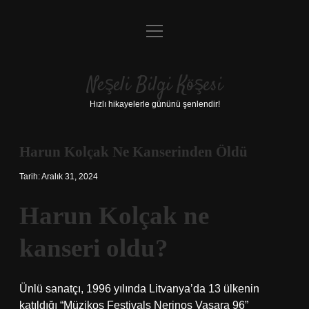
menüyü
Anasayfa
aç
Gizlilik Politikası
Neşeli Bilgi Köşesi
Yasal Uyarı
Hızlı hikayelerle gününü şenlendir!
Hakkımızda
Harun Kolçak Ne Kanserinden Öldü
Tarih: Aralık 31, 2024
Harun Kolçak ne
kanseri oldu?
Ünlü sanatçı, 1996 yılında Litvanya’da 13 ülkenin
katıldığı “Müzikos Festivals Nerinos Vasara 96”