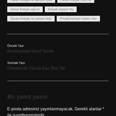
Harun Kolçak ne kanseri oldu
Harun Kolçak Rus mu
Harun Kolçak sağ mı
Kolçak yaşıyor mu
Özcan Kolçak ne zaman öldü
Prostat kanseri neden olur
Önceki Yazı
Rastlaşmak Nasıl Yazılır
Sonraki Yazı
Ülkemizde Yüzde Kaç Bor Var
Bir yanıt yazın
E-posta adresiniz yayınlanmayacak.
Gerekli alanlar
*
ile işaretlenmişlerdir