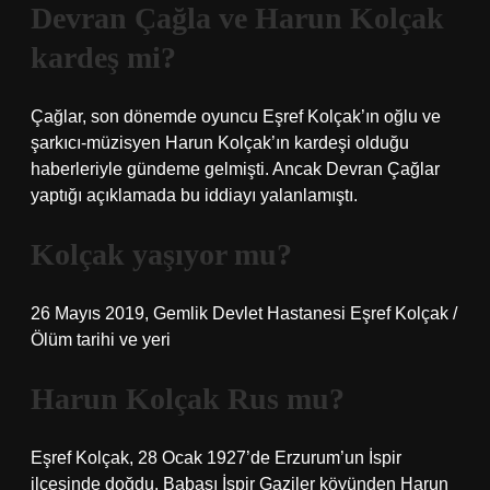
Devran Çağla ve Harun Kolçak
kardeş mi?
Çağlar, son dönemde oyuncu Eşref Kolçak’ın oğlu ve
şarkıcı-müzisyen Harun Kolçak’ın kardeşi olduğu
haberleriyle gündeme gelmişti. Ancak Devran Çağlar
yaptığı açıklamada bu iddiayı yalanlamıştı.
Kolçak yaşıyor mu?
26 Mayıs 2019, Gemlik Devlet Hastanesi Eşref Kolçak /
Ölüm tarihi ve yeri
Harun Kolçak Rus mu?
Eşref Kolçak, 28 Ocak 1927’de Erzurum’un İspir
ilçesinde doğdu. Babası İspir Gaziler köyünden Harun