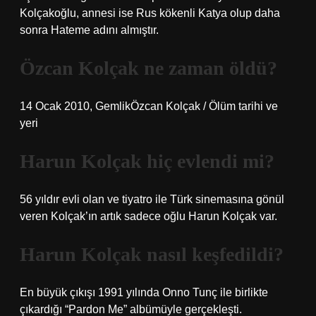
Kolçakoğlu, annesi ise Rus kökenli Katya olup daha
sonra Hateme adını almıştır.
Özcan Kolçak ne zaman öldü?
14 Ocak 2010, GemlikÖzcan Kolçak / Ölüm tarihi ve
yeri
Harun Kolçak hiç evlendi mi?
56 yıldır evli olan ve tiyatro ile Türk sinemasına gönül
veren Kolçak’ın artık sadece oğlu Harun Kolçak var.
Harun Kolçak nasıl keşfedildi?
En büyük çıkışı 1991 yılında Onno Tunç ile birlikte
çıkardığı “Pardon Me” albümüyle gerçekleşti.