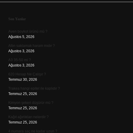
Sidebar
Son Yazılar
Aven boykot ürünü mü ?
Ağustos 5, 2026
Altın saklamak haram mıdır ?
Ağustos 3, 2026
A3 35-50 mi ?
Ağustos 3, 2026
620 Hesap Ne Çalışır ?
Temmuz 30, 2026
Trakea hangi epitel ile kaplıdır ?
Temmuz 25, 2026
Kimyon şekeri düşürür mü ?
Temmuz 25, 2026
Kağıt ağırlıkları nelerdir ?
Temmuz 25, 2026
4 numara saç ne kadar uzun ?