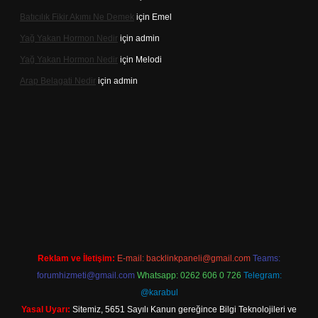
Batıcılık Fikir Akımı Ne Demek
için
Emel
Yağ Yakan Hormon Nedir
için
admin
Yağ Yakan Hormon Nedir
için
Melodi
Arap Belagati Nedir
için
admin
 giriş adresi
Reklam ve İletişim:
E-mail:
backlinkpaneli@gmail.com
Teams:
forumhizmeti@gmail.com
Whatsapp: 0262 606 0 726
Telegram:
@karabul
Yasal Uyarı:
Sitemiz, 5651 Sayılı Kanun gereğince Bilgi Teknolojileri ve