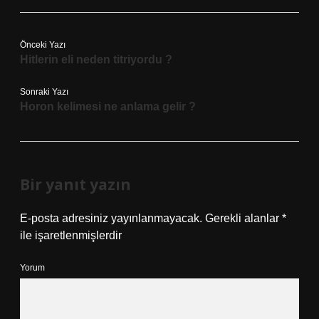
Önceki Yazı
Hitlerin eli neden titriyordu ?
Sonraki Yazı
Horon kelimesi ne anlama gelir ?
Bir yanıt yazın
E-posta adresiniz yayınlanmayacak.
Gerekli alanlar
*
ile işaretlenmişlerdir
Yorum