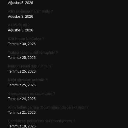
Ağustos 5, 2026
Altın saklamak haram mıdır ?
Ağustos 3, 2026
A3 35-50 mi ?
Ağustos 3, 2026
620 Hesap Ne Çalışır ?
Temmuz 30, 2026
Trakea hangi epitel ile kaplıdır ?
Temmuz 25, 2026
Kimyon şekeri düşürür mü ?
Temmuz 25, 2026
Kağıt ağırlıkları nelerdir ?
Temmuz 25, 2026
4 numara saç ne kadar uzun ?
Temmuz 24, 2026
Anne bebek çantası doğum sırasında gerekli midir ?
Temmuz 21, 2026
Çam kozacı pekmezine şeker katılıyor mu ?
Temmuz 19, 2026