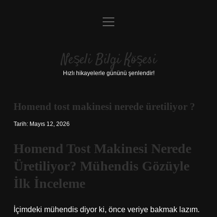
menüyü
Anasayfa
aç
Gizlilik Politikası
Neşeli Bilgi Köşesi
Yasal Uyarı
Hızlı hikayelerle gününü şenlendir!
Hakkımızda
Homend tost makinesi nerede üretiliyor ?
Tarih: Mayıs 12, 2026
Homend Tost Makinesi Nerede
Üretiliyor? Mühendis Gözüyle
İlk İnceleme
İçimdeki mühendis diyor ki, önce veriye bakmak lazım.