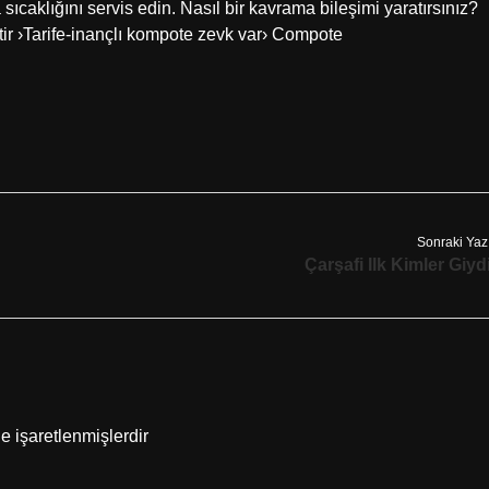
caklığını servis edin. Nasıl bir kavrama bileşimi yaratırsınız?
ir ›Tarife-inançlı kompote zevk var› Compote
Sonraki Yaz
Çarşafi Ilk Kimler Giyd
le işaretlenmişlerdir