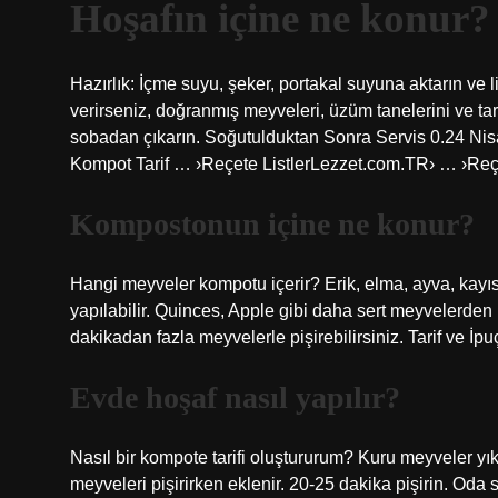
Hoşafın içine ne konur?
Hazırlık: İçme suyu, şeker, portakal suyuna aktarın ve l
verirseniz, doğranmış meyveleri, üzüm tanelerini ve ta
sobadan çıkarın. Soğutulduktan Sonra Servis 0.24 Nis
Kompot Tarif … ›Reçete ListlerLezzet.com.TR› … ›Reçe
Kompostonun içine ne konur?
Hangi meyveler kompotu içerir? Erik, elma, ayva, kay
yapılabilir. Quinces, Apple gibi daha sert meyvelerden
dakikadan fazla meyvelerle pişirebilirsiniz. Tarif v
Evde hoşaf nasıl yapılır?
Nasıl bir kompote tarifi oluştururum? Kuru meyveler yıka
meyveleri pişirirken eklenir. 20-25 dakika pişirin. Oda 