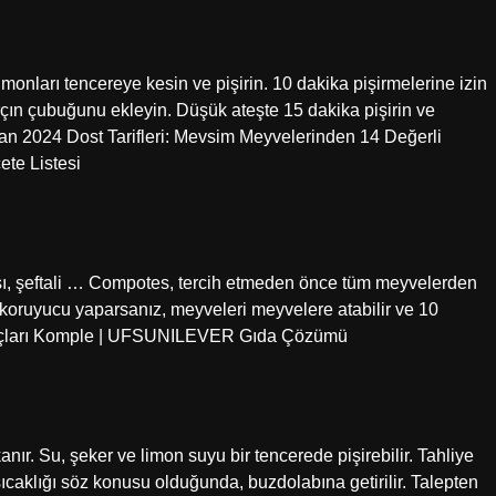
imonları tencereye kesin ve pişirin. 10 dakika pişirmelerine izin
rçın çubuğunu ekleyin. Düşük ateşte 15 dakika pişirin ve
an 2024 Dost Tarifleri: Mevsim Meyvelerinden 14 Değerli
te Listesi
ısı, şeftali … Compotes, tercih etmeden önce tüm meyvelerden
 koruyucu yaparsanız, meyveleri meyvelere atabilir ve 10
e İpuçları Komple | UFSUNILEVER Gıda Çözümü
nır. Su, şeker ve limon suyu bir tencerede pişirebilir. Tahliye
sıcaklığı söz konusu olduğunda, buzdolabına getirilir. Talepten