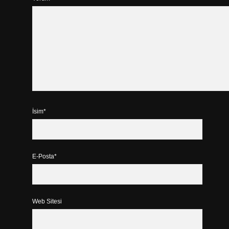
İsim*
E-Posta*
Web Sitesi