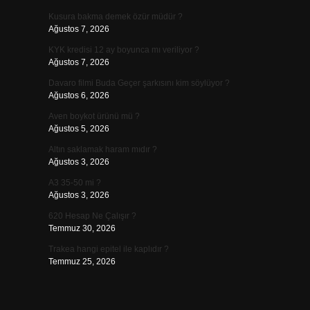
Kusura bakma demek özür müdür ?
Ağustos 7, 2026
KYK kredisi 12 ay boyunca mı veriliyor ?
Ağustos 7, 2026
Davaro filmi Buda Geçer şarkısını kim söylüyor ?
Ağustos 6, 2026
Aven boykot ürünü mü ?
Ağustos 5, 2026
Altın saklamak haram mıdır ?
Ağustos 3, 2026
A3 35-50 mi ?
Ağustos 3, 2026
620 Hesap Ne Çalışır ?
Temmuz 30, 2026
Trakea hangi epitel ile kaplıdır ?
Temmuz 25, 2026