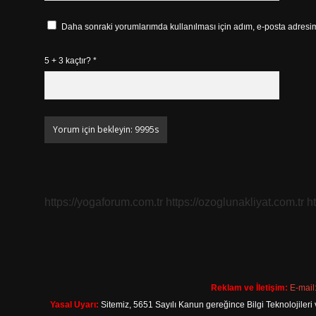
Daha sonraki yorumlarımda kullanılması için adım, e-posta adresim 
5 + 3 kaçtır?
*
https://yogaforum.com.tr
https://ozoglunakliyat.com.tr
h
Reklam ve İletişim:
E-mail
Yasal Uyarı:
Sitemiz, 5651 Sayılı Kanun gereğince Bilgi Teknolojileri 