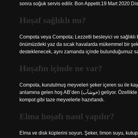
sonra soğuk servis edilir. Bon Appetit.19 Mart 2020 Dis
Hoşaf sağlıklı mı?
Compota veya Compota; Lezzetli besleyici ve sağlıklı
önümüzdeki yaz da sıcak havalarda mükemmel bir şeki
desteklenecek, aynı zamanda içinde bulunduğumuz sa
Hoşafın içinde ne var?
Compota, kurutulmuş meyveleri şeker içeren su ile kayna
anlamına gelen hoş AB’den (خوشآب) geliyor. Özellikle Ramazan ayında ve komposto, kompost gibi kompost ve
kompot gibi taze meyvelerle hazırlandı.
Elma hoşafı nasıl yapılır?
Elma ve disk küplerini soyun. Şeker, limon suyu, kutup 