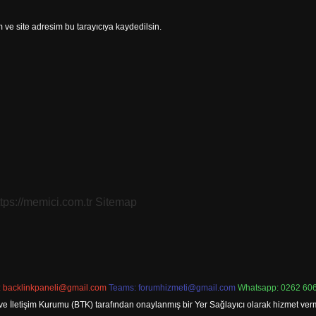
ve site adresim bu tarayıcıya kaydedilsin.
ttps://memici.com.tr
Sitemap
:
backlinkpaneli@gmail.com
Teams:
forumhizmeti@gmail.com
Whatsapp: 0262 606
ve İletişim Kurumu (BTK) tarafından onaylanmış bir Yer Sağlayıcı olarak hizmet verm