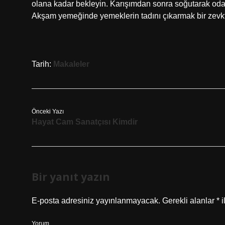
olana kadar bekleyin. Karışımdan sonra soğutarak oda sı
Akşam yemeğinde yemeklerin tadını çıkarmak bir zevkt
Tarih:
Makaleler
Önceki Yazı
Hayat Cam Sanatçısı Kimdir
Bir yanıt yazın
E-posta adresiniz yayınlanmayacak.
Gerekli alanlar
*
i
Yorum