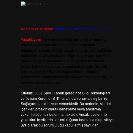
Reklam ve İletişim:
Skype: live:.cid.575569c608265c69
Yasal Uyarı:
Bu internet sitesi, herhangi bir marka,
kurum veya şahıs şirketi ile hiçbir bağlantısı
bulunmamaktadır. Sitede yalnızca kendi hazırladığımız
makaleler paylaşılmaktadır. Burada yer alan içerikler
haber niteliği taşımamakta olup, gerçek kurum ve
kişiler hakkında paylaşım yapılmamaktadır. Gerçek
kurum ve kişiler ile isim benzerlikleri tamamen
tesadüfidir. Sitemizdeki bilgiler taslak halindedir ve
tavsiye niteliği taşımazlar.
Sitemiz, 5651 Sayılı Kanun gereğince Bilgi Teknolojileri
ve İletişim Kurumu (BTK) tarafından onaylanmış bir Yer
Sağlayıcı olarak hizmet vermektedir. Bu nedenle, sitedeki
içerikleri proaktif olarak denetleme veya araştırma
yükümlülüğümüz bulunmamaktadır. Ancak, üyelerimiz
yazdıkları içeriklerin sorumluluğunu taşımakta olup, siteye
üye olarak bu sorumluluğu kabul etmiş sayılırlar.