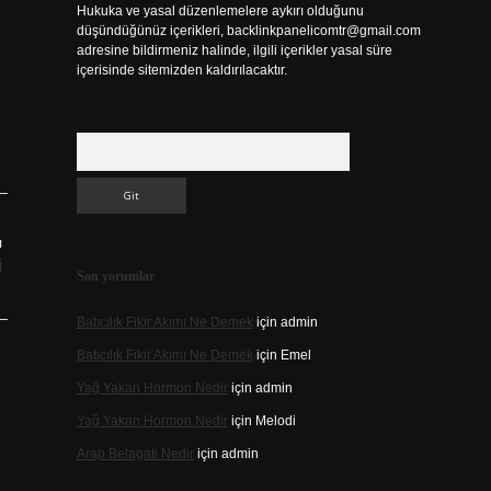
Hukuka ve yasal düzenlemelere aykırı olduğunu
düşündüğünüz içerikleri,
backlinkpanelicomtr@gmail.com
adresine bildirmeniz halinde, ilgili içerikler yasal süre
içerisinde sitemizden kaldırılacaktır.
Arama
ı
i
Son yorumlar
Batıcılık Fikir Akımı Ne Demek
için
admin
Batıcılık Fikir Akımı Ne Demek
için
Emel
Yağ Yakan Hormon Nedir
için
admin
Yağ Yakan Hormon Nedir
için
Melodi
Arap Belagati Nedir
için
admin