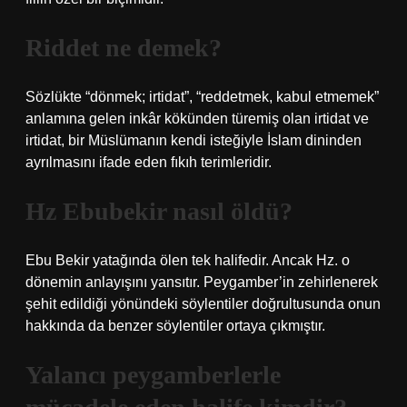
Riddet ne demek?
Sözlükte “dönmek; irtidat”, “reddetmek, kabul etmemek”
anlamına gelen inkâr kökünden türemiş olan irtidat ve
irtidat, bir Müslümanın kendi isteğiyle İslam dininden
ayrılmasını ifade eden fıkıh terimleridir.
Hz Ebubekir nasıl öldü?
Ebu Bekir yatağında ölen tek halifedir. Ancak Hz. o
dönemin anlayışını yansıtır. Peygamber’in zehirlenerek
şehit edildiği yönündeki söylentiler doğrultusunda onun
hakkında da benzer söylentiler ortaya çıkmıştır.
Yalancı peygamberlerle