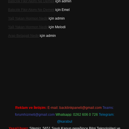
Batıcılık Fikir Akımı Ne Demek
için
admin
Batıcılık Fikir Akımı Ne Demek
için
Emel
Yağ Yakan Hormon Nedir
için
admin
Yağ Yakan Hormon Nedir
için
Melodi
Arap Belagati Nedir
için
admin
iş adresi
Reklam ve İletişim:
E-mail:
backlinkpaneli@gmail.com
Teams:
forumhizmeti@gmail.com
Whatsapp: 0262 606 0 726
Telegram:
@karabul
Yasal Uyarı:
Sitemiz, 5651 Sayılı Kanun gereğince Bilgi Teknolojileri ve