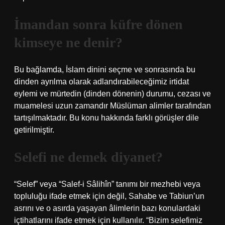
İmandan sonra küfre dönen
kimseye ne denir?
Bu bağlamda, İslam dinini seçme ve sonrasında bu
dinden ayrılma olarak adlandırabileceğimiz irtidat
eylemi ve mürtedin (dinden dönenin) durumu, cezası ve
muamelesi uzun zamandır Müslüman alimler tarafından
tartışılmaktadır. Bu konu hakkında farklı görüşler dile
getirilmiştir.
Selefi ne demek diyanet?
“Selef” veya “Salef-i Sâlihîn” tanımı bir mezhebi veya
topluluğu ifade etmek için değil, Sahabe ve Tabiun’un
asrını ve o asırda yaşayan âlimlerin bazı konulardaki
içtihatlarını ifade etmek için kullanılır. “Bizim selefimiz