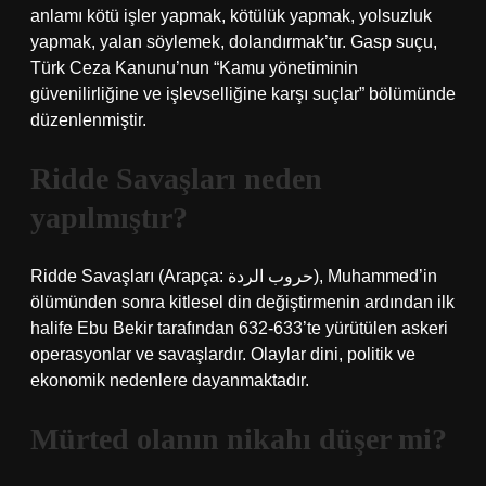
anlamı kötü işler yapmak, kötülük yapmak, yolsuzluk
yapmak, yalan söylemek, dolandırmak’tır. Gasp suçu,
Türk Ceza Kanunu’nun “Kamu yönetiminin
güvenilirliğine ve işlevselliğine karşı suçlar” bölümünde
düzenlenmiştir.
Ridde Savaşları neden
yapılmıştır?
Ridde Savaşları (Arapça: حروب الردة), Muhammed’in
ölümünden sonra kitlesel din değiştirmenin ardından ilk
halife Ebu Bekir tarafından 632-633’te yürütülen askeri
operasyonlar ve savaşlardır. Olaylar dini, politik ve
ekonomik nedenlere dayanmaktadır.
Mürted olanın nikahı düşer mi?