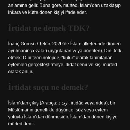
anlamına gelir. Buna göre, mürted, İslam’dan uzaklaşıp
inkara ve küfre dönen kişiyi ifade eder.
İrtidat ne demek TDK?
İnanç Görüşü / Tekfir. 2020’de İslam ülkelerinde dinden
ayrılmanın cezaları (uygulanan veya önerilen). Dini terk
etmek: Dini terminolojide, “küfür” olarak tanımlanan
eylemleri gerçekleştirmeye irtidat denir ve kişi mürted
olarak anılır.
İrtidat suçu ne demek?
İslam’dan çıkış (Arapça: ارتداد‎, irtidād veya ridda), bir
Müslümanın genellikle düşünce, söz veya eylem
yoluyla İslam’dan dönmesidir. İslam’dan dönen kişiye
mürted denir.