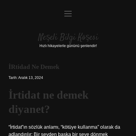
menüyü
Anasayfa
aç
Gizlilik Politikası
Neşeli Bilgi Köşesi
Yasal Uyarı
Hızlı hikayelerle gününü şenlendir!
Hakkımızda
İRtidad Ne Demek
Tarih: Aralık 13, 2024
İrtidat ne demek
diyanet?
“İrtidat”ın sözlük anlamı, “kötüye kullanma” olarak da
adlandırılır; Bir şeyden başka bir şeye dönmek