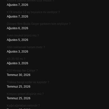
Kusura bakma demek özür müdür ?
Ağustos 7, 2026
KYK kredisi 12 ay boyunca mı veriliyor ?
Ağustos 7, 2026
Davaro filmi Buda Geçer şarkısını kim söylüyor ?
Ağustos 6, 2026
Aven boykot ürünü mü ?
Ağustos 5, 2026
Altın saklamak haram mıdır ?
Ağustos 3, 2026
A3 35-50 mi ?
Ağustos 3, 2026
620 Hesap Ne Çalışır ?
Temmuz 30, 2026
Trakea hangi epitel ile kaplıdır ?
Temmuz 25, 2026
Kimyon şekeri düşürür mü ?
Temmuz 25, 2026
Kağıt ağırlıkları nelerdir ?