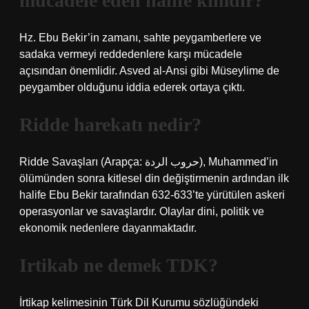
mücadele eden halife kimdir?
Hz. Ebu Bekir’in zamanı, sahte peygamberlere ve
sadaka vermeyi reddedenlere karşı mücadele
açısından önemlidir. Asved al-Ansi gibi Müseylime de
peygamber olduğunu iddia ederek ortaya çıktı.
Ridde harekatı nedir?
Ridde Savaşları (Arapça: حروب الردة), Muhammed’in
ölümünden sonra kitlesel din değiştirmenin ardından ilk
halife Ebu Bekir tarafından 632-633’te yürütülen askeri
operasyonlar ve savaşlardır. Olaylar dini, politik ve
ekonomik nedenlere dayanmaktadır.
Irtikab ne demek TDK?
İrtikap kelimesinin Türk Dil Kurumu sözlüğündeki