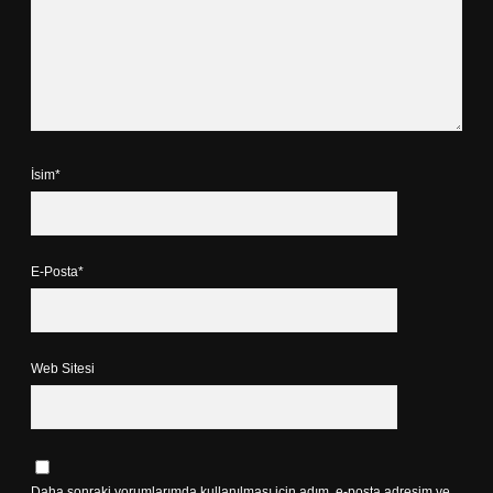
İsim*
E-Posta*
Web Sitesi
Daha sonraki yorumlarımda kullanılması için adım, e-posta adresim ve