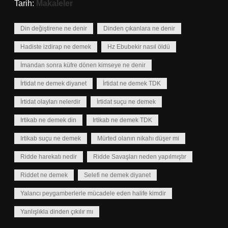
Tarih:
Makaleler
Din değiştirene ne denir
Dinden çıkanlara ne denir
Hadiste izdirap ne demek
Hz Ebubekir nasıl öldü
İmandan sonra küfre dönen kimseye ne denir
İrtidat ne demek diyanet
İrtidat ne demek TDK
İrtidat olayları nelerdir
İrtidat suçu ne demek
Irtikab ne demek din
Irtikab ne demek TDK
Irtikab suçu ne demek
Mürted olanın nikahı düşer mi
Ridde harekatı nedir
Ridde Savaşları neden yapılmıştır
Riddet ne demek
Selefi ne demek diyanet
Yalancı peygamberlerle mücadele eden halife kimdir
Yanlışlıkla dinden çıkılır mı