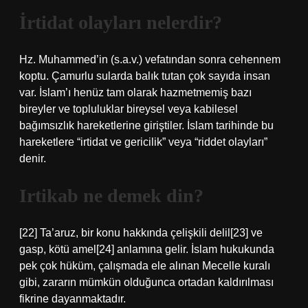
İrtidat olayları nelerdir?
Hz. Muhammed’in (s.a.v.) vefatından sonra cehennem
koptu. Çamurlu sularda balık tutan çok sayıda insan
var. İslam’ı henüz tam olarak hazmetmemiş bazı
bireyler ve topluluklar bireysel veya kabilesel
bağımsızlık hareketlerine giriştiler. İslam tarihinde bu
hareketlere “irtidat ve gericilik” veya “riddet olayları”
denir.
Irtikab ne demek din?
[22] Ta’aruz, bir konu hakkında çelişkili delil[23] ve
gasp, kötü amel[24] anlamına gelir. İslam hukukunda
pek çok hüküm, çalışmada ele alınan Mecelle kuralı
gibi, zararın mümkün olduğunca ortadan kaldırılması
fikrine dayanmaktadır.