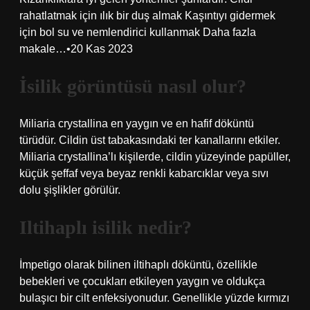
rahatlatmak için ılık bir duş almak Kaşıntıyı gidermek
için bol su ve nemlendirici kullanmak Daha fazla
makale…•20 Kas 2023
İsilik görüntüsü nasıl olur?
Miliaria crystallina en yaygın ve en hafif döküntü
türüdür. Cildin üst tabakasındaki ter kanallarını etkiler.
Miliaria crystallina’lı kişilerde, cildin yüzeyinde papüller,
küçük şeffaf veya beyaz renkli kabarcıklar veya sıvı
dolu şişlikler görülür.
Iltihaplı isilik nedir?
İmpetigo olarak bilinen iltihaplı döküntü, özellikle
bebekleri ve çocukları etkileyen yaygın ve oldukça
bulaşıcı bir cilt enfeksiyonudur. Genellikle yüzde kırmızı