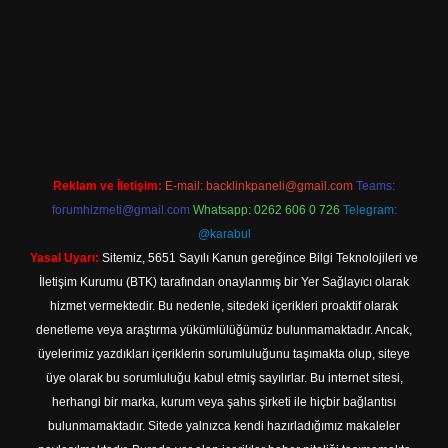
iş adresi
Reklam ve İletişim:
E-mail:
backlinkpaneli@gmail.com
Teams:
forumhizmeti@gmail.com
Whatsapp: 0262 606 0 726
Telegram:
@karabul
Yasal Uyarı:
Sitemiz, 5651 Sayılı Kanun gereğince Bilgi Teknolojileri ve
İletişim Kurumu (BTK) tarafından onaylanmış bir Yer Sağlayıcı olarak
hizmet vermektedir. Bu nedenle, sitedeki içerikleri proaktif olarak
denetleme veya araştırma yükümlülüğümüz bulunmamaktadır. Ancak,
üyelerimiz yazdıkları içeriklerin sorumluluğunu taşımakta olup, siteye
üye olarak bu sorumluluğu kabul etmiş sayılırlar. Bu internet sitesi,
herhangi bir marka, kurum veya şahıs şirketi ile hiçbir bağlantısı
bulunmamaktadır. Sitede yalnızca kendi hazırladığımız makaleler