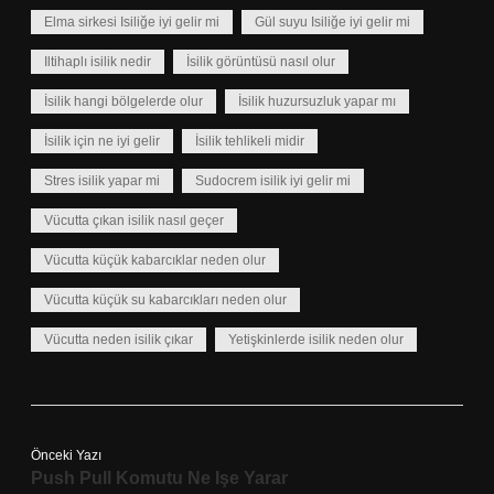
Elma sirkesi Isiliğe iyi gelir mi
Gül suyu Isiliğe iyi gelir mi
Iltihaplı isilik nedir
İsilik görüntüsü nasıl olur
İsilik hangi bölgelerde olur
İsilik huzursuzluk yapar mı
İsilik için ne iyi gelir
İsilik tehlikeli midir
Stres isilik yapar mi
Sudocrem isilik iyi gelir mi
Vücutta çıkan isilik nasıl geçer
Vücutta küçük kabarcıklar neden olur
Vücutta küçük su kabarcıkları neden olur
Vücutta neden isilik çıkar
Yetişkinlerde isilik neden olur
Önceki Yazı
Push Pull Komutu Ne Işe Yarar