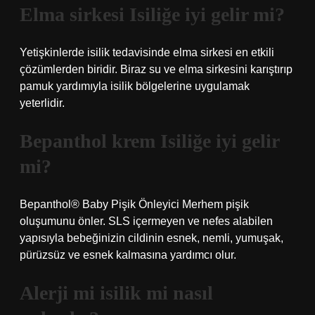
Elma sirkesi Isiliğe iyi gelir mi?
Yetişkinlerde isilik tedavisinde elma sirkesi en etkili
çözümlerden biridir. Biraz su ve elma sirkesini karıştırıp
pamuk yardımıyla isilik bölgelerine uygulamak
yeterlidir.
Bepanthol krem Isiliğe iyi gelir
mi?
Bepanthol® Baby Pişik Önleyici Merhem pişik
oluşumunu önler. SLS içermeyen ve nefes alabilen
yapısıyla bebeğinizin cildinin esnek, nemli, yumuşak,
pürüzsüz ve esnek kalmasına yardımcı olur.
Alerji mi isilik mi nasıl