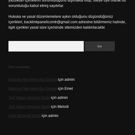
yazdıkları içeriklerin sorumluluğunu taşımakta olup, siteye üye olarak bu
sorumluluğu kabul etmiş sayılırlar.
Hukuka ve yasal düzenlemelere aykırı olduğunu düşündüğünüz
içerikleri,
backlinkpanelicomtr@gmail.com
adresine bildirmeniz halinde,
ilgili içerikler yasal süre içerisinde sitemizden kaldırılacaktır.
Arama
Son yorumlar
Batıcılık Fikir Akımı Ne Demek
için
admin
Batıcılık Fikir Akımı Ne Demek
için
Emel
Yağ Yakan Hormon Nedir
için
admin
Yağ Yakan Hormon Nedir
için
Melodi
Arap Belagati Nedir
için
admin