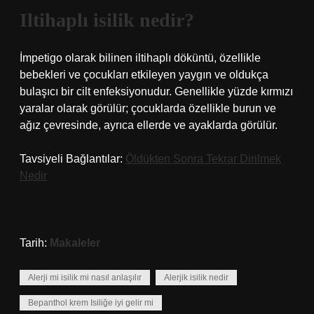
Iltihaplı isilik nedir?
İmpetigo olarak bilinen iltihaplı döküntü, özellikle
bebekleri ve çocukları etkileyen yaygın ve oldukça
bulaşıcı bir cilt enfeksiyonudur. Genellikle yüzde kırmızı
yaralar olarak görülür; çocuklarda özellikle burun ve
ağız çevresinde, ayrıca ellerde ve ayaklarda görülür.
Tavsiyeli Bağlantılar:
Öldükten Sonra Tekrar Dirilmek
Nedir
Tarih:
Makaleler
Alerji mi isilik mi nasıl anlaşılır
Alerjik isilik nedir
Bepanthol krem Isiliğe iyi gelir mi