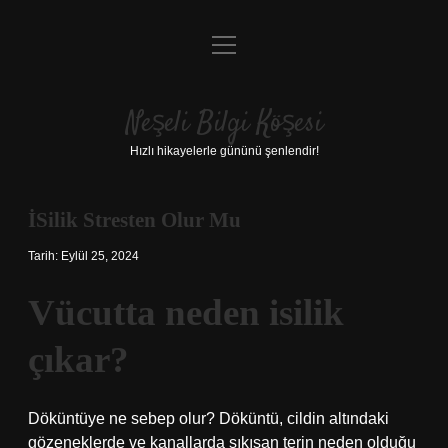
menüyü
Anasayfa
aç
Gizlilik Politikası
Neşeli Bilgi Köşesi
Yasal Uyarı
Hızlı hikayelerle gününü şenlendir!
Hakkımızda
İSilik Stresten Olur Mu
Tarih: Eylül 25, 2024
Vücutta neden isilik
çıkar?
Döküntüye ne sebep olur? Döküntü, cildin altındaki
gözeneklerde ve kanallarda sıkışan terin neden olduğu