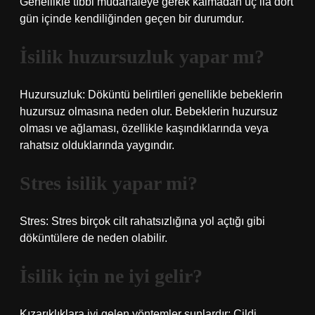
Genellikle tıbbi müdahaleye gerek kalmadan üç ila dört
gün içinde kendiliğinden geçen bir durumdur.
İsilik huzursuzluk yapar mı?
Huzursuzluk: Döküntü belirtileri genellikle bebeklerin
huzursuz olmasına neden olur. Bebeklerin huzursuz
olması ve ağlaması, özellikle kaşındıklarında veya
rahatsız olduklarında yaygındır.
Stres isilik yapar mi?
Stres: Stres birçok cilt rahatsızlığına yol açtığı gibi
döküntülere de neden olabilir.
İsilik için ne iyi gelir?
Kızarıklıklara iyi gelen yöntemler şunlardır: Cildi