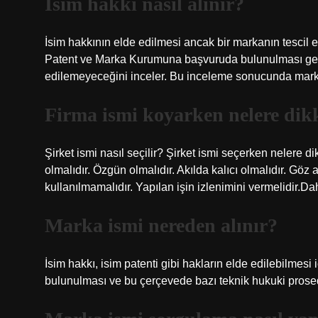
İsim hakkı nasıl alınır?
İsim hakkının elde edilmesi ancak bir markanın tescil 
Patent ve Marka Kurumuna başvuruda bulunulması gere
edilemeyeceğini inceler. Bu inceleme sonucunda marka k
Firma ismi koyarken nelere dikk
Şirket ismi nasıl seçilir? Şirket ismi seçerken nelere di
olmalıdır. Özgün olmalıdır. Akılda kalıcı olmalıdır. Göz
kullanılmamalıdır. Yapılan işin izlenimini vermelidir.
Marka ismi nereden alınır?
İsim hakkı, isim patenti gibi hakların elde edilebilme
bulunulması ve bu çerçevede bazı teknik hukuki prosedü