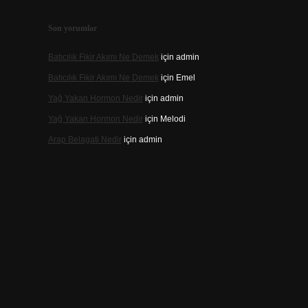
Son yorumlar
Batıcılık Fikir Akımı Ne Demek
için
admin
Batıcılık Fikir Akımı Ne Demek
için
Emel
Yağ Yakan Hormon Nedir
için
admin
Yağ Yakan Hormon Nedir
için
Melodi
Arap Belagati Nedir
için
admin