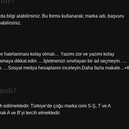
ılır?
a bilgi alabilirsiniz. Bu formu kullanarak; marka adı, başvuru
abilirsiniz.
ve hatırlanması kolay olmalı… Yazımı zor ve yazımı kolay
maya dikkat edin. …İşletmenizi sınırlayan bir ad seçmeyin. …
apın. …Sosyal medya hesaplarını inceleyin.Daha fazla makale…•4
malı?
cih edilmektedir. Türkiye’de çoğu marka ismi S-Ş, T ve A
arak A ve B’yi tercih etmektedir.