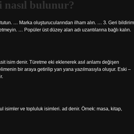
i nasıl bulunur?
t tutun. … Marka oluşturucularından ilham alın. … 3. Geri bildirim
etmeyin. … Popüler üst düzey alan adı uzantılarına bağlı kalın.
t isim denir. Türetme eki eklenerek asıl anlamı değişen
kelimenin bir araya getirilip yan yana yazılmasıyla oluşur. Eski –
r.
ğul isimler ve topluluk isimleri. ad denir. Örnek: masa, kitap,