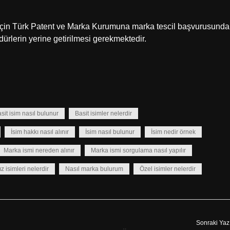
si için Türk Patent ve Marka Kurumuna marka tescil başvurusunda
rlerin yerine getirilmesi gerekmektedir.
sit isim nasıl bulunur
Basit isimler nelerdir
İsim hakkı nasıl alınır
İsim nasıl bulunur
İsim nedir örnek
Marka ismi nereden alınır
Marka ismi sorgulama nasıl yapılır
z isimleri nelerdir
Nasıl marka bulurum
Özel isimler nelerdir
Sonraki Yaz