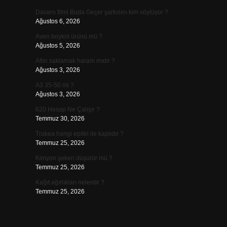
Davaro filmi Buda Geçer şarkısını kim söylüyor ?
Ağustos 6, 2026
Aven boykot ürünü mü ?
Ağustos 5, 2026
Altın saklamak haram mıdır ?
Ağustos 3, 2026
A3 35-50 mi ?
Ağustos 3, 2026
620 Hesap Ne Çalışır ?
Temmuz 30, 2026
Trakea hangi epitel ile kaplıdır ?
Temmuz 25, 2026
Kimyon şekeri düşürür mü ?
Temmuz 25, 2026
Kağıt ağırlıkları nelerdir ?
Temmuz 25, 2026