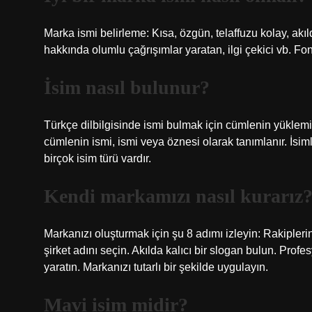
Marka ismi belirleme: Kısa, özgün, telaffuzu kolay, akıld
hakkında olumlu çağrışımlar yaratan, ilgi çekici vb. Fon
İsim nasıl bulunur?
Türkçe dilbilgisinde ismi bulmak için cümlenin yüklemi
cümlenin ismi, ismi veya öznesi olarak tanımlanır. İsi
birçok isim türü vardır.
Kendi markamızı nasıl kurarız
Markanızı oluşturmak için şu 8 adımı izleyin: Rakiplerini
şirket adını seçin. Akılda kalıcı bir slogan bulun. Profe
yaratın. Markanızı tutarlı bir şekilde uygulayın.
Mavi isim midir?