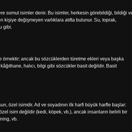
re somut isimler denir. Bu isimler, herkesin görebildiği, bildiği v
n kişiye değişmeyen varlıklara atıfta bulunur. Su, toprak,
u gibi.
e örnektir; ancak bu sözcüklerden türetme ekleri veya başka
âğıthane, halıcı, bilgi gibi sözcükler basit değildir. Basit
un, özel isimdir. Ad ve soyadının ilk harfi büyük harfle başlar:
zel isim değildir (kedi, köpek, vb.), ancak insanların belirli bir
ning, vb.