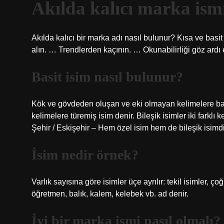
Akılda kalıcı marka ism
Akılda kalıcı bir marka adı nasıl bulunur? Kısa ve basi
alın. … Trendlerden kaçının. … Okunabilirliği göz ardı 
Basit isim nasıl bulunur?
Kök ve gövdeden oluşan ve eki olmayan kelimelere basi
kelimelere türemiş isim denir. Bileşik isimler iki farklı 
Şehir / Eskişehir – Hem özel isim hem de bileşik isimdi
İsim nedir örnek?
Varlık sayısına göre isimler üçe ayrılır: tekil isimler, ço
öğretmen, balık, kalem, kelebek vb. ad denir.
İyi bir marka ismi nasıl olmalı?