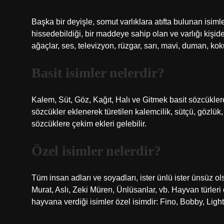
Başka bir deyişle, somut varlıklara atıfta bulunan isimle
hissedebildiği, bir maddeye sahip olan ve varlığı kişide
ağaçlar, ses, televizyon, rüzgar, sarı, mavi, duman, kok
Basit isimler nelerdir?
Kalem, Süt, Göz, Kağıt, Halı ve Gitmek basit sözcükler
sözcükler eklenerek türetilen kalemcilik, sütçü, gözlük, k
sözcüklere çekim ekleri gelebilir.
Özel isimler nelerdir?
Tüm insan adları ve soyadları, ister ünlü ister ünsüz ols
Murat, Aslı, Zeki Müren, Ünlüsanlar, vb. Hayvan türleri ö
hayvana verdiği isimler özel isimdir: Fino, Bobby, Light