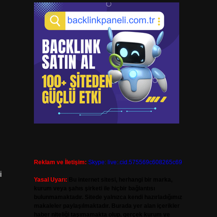
Reklam ve İletişim:
Skype: live:.cid.575569c608265c69
i
Yasal Uyarı:
Bu internet sitesi, herhangi bir marka,
kurum veya şahıs şirketi ile hiçbir bağlantısı
bulunmamaktadır. Sitede yalnızca kendi hazırladığımız
makaleler paylaşılmaktadır. Burada yer alan içerikler
haber niteliği taşımamakta olup, gerçek kurum ve