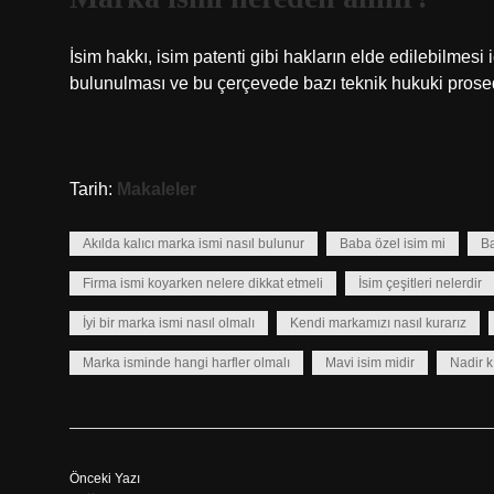
İsim hakkı, isim patenti gibi hakların elde edilebilme
bulunulması ve bu çerçevede bazı teknik hukuki prosedü
Tarih:
Makaleler
Akılda kalıcı marka ismi nasıl bulunur
Baba özel isim mi
Ba
Firma ismi koyarken nelere dikkat etmeli
İsim çeşitleri nelerdir
İyi bir marka ismi nasıl olmalı
Kendi markamızı nasıl kurarız
Marka isminde hangi harfler olmalı
Mavi isim midir
Nadir kı
Önceki Yazı