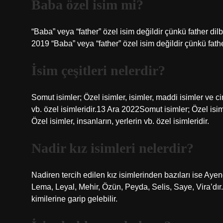
Baba özel isim mi?
“Baba” veya “father” özel isim değildir çünkü father dilb
2019 “Baba” veya “father” özel isim değildir çünkü father
İsim çeşitleri nelerdir?
Somut isimler; Özel isimler, isimler, maddi isimler ve cins
vb. özel isimleridir.13 Ara 2022Somut isimler; Özel isimle
Özel isimler, insanların, yerlerin vb. özel isimleridir.
Nadir kız isimleri nelerdir?
Nadiren tercih edilen kız isimlerinden bazıları ise Aye
Lema, Leyal, Mehir, Özün, Peyda, Selis, Saye, Vira’dır.
kimilerine garip gelebilir.