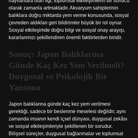
hayvanlara olan ilgi, toplumsal etkileşimlerin bir sonucu
olarak zamanla artmaktadır. Akvaryum sahiplerinin
balıklara doğru miktarda yem verme konusunda, sosyal
çevreden aldıkları geri bildirimler büyük bir rol oynar.
Sosyal etkileşimde doğru bilgi ve sosyal onay arayışı,
kararlarımızı şekillendiren önemli faktörlerden biridir.
Sonuç: Japon Balıklarına
Günde Kaç Kez Yem Verilmeli?
Duygusal ve Psikolojik Bir
Yansıma
Japon balıklarına günde kaç kez yem verilmesi
gerektiği, sadece bir beslenme meselesi değildir; aynı
zamanda insanın kendi içsel dünyası, duygusal zekâsı
ve sosyal etkileşimleriyle şekillenen bir sorudur.
Bilişsel süreçler, duygusal bağlanmalar ve toplumsal