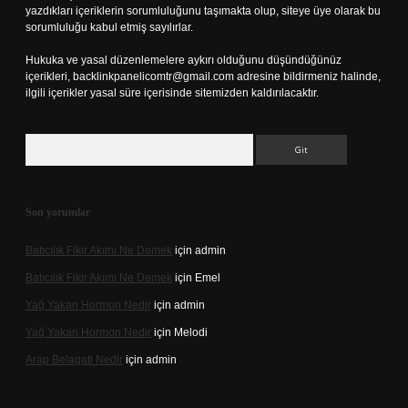
yazdıkları içeriklerin sorumluluğunu taşımakta olup, siteye üye olarak bu
sorumluluğu kabul etmiş sayılırlar.
Hukuka ve yasal düzenlemelere aykırı olduğunu düşündüğünüz
içerikleri,
backlinkpanelicomtr@gmail.com
adresine bildirmeniz halinde,
ilgili içerikler yasal süre içerisinde sitemizden kaldırılacaktır.
Arama
Son yorumlar
Batıcılık Fikir Akımı Ne Demek
için
admin
Batıcılık Fikir Akımı Ne Demek
için
Emel
Yağ Yakan Hormon Nedir
için
admin
Yağ Yakan Hormon Nedir
için
Melodi
Arap Belagati Nedir
için
admin