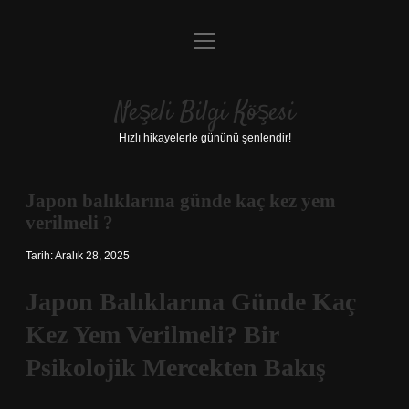
menüyü
Anasayfa
aç
Gizlilik Politikası
Neşeli Bilgi Köşesi
Yasal Uyarı
Hızlı hikayelerle gününü şenlendir!
Hakkımızda
Japon balıklarına günde kaç kez yem
verilmeli ?
Tarih: Aralık 28, 2025
Japon Balıklarına Günde Kaç
Kez Yem Verilmeli? Bir
Psikolojik Mercekten Bakış