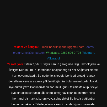
iriş adresi
Reklam ve İletişim:
E-mail:
backlinkpaneli@gmail.com
Teams:
forumhizmeti@gmail.com
Whatsapp: 0262 606 0 726
Telegram:
@karabul
Yasal Uyarı:
Sitemiz, 5651 Sayılı Kanun gereğince Bilgi Teknolojileri ve
İletişim Kurumu (BTK) tarafından onaylanmış bir Yer Sağlayıcı olarak
hizmet vermektedir. Bu nedenle, sitedeki içerikleri proaktif olarak
denetleme veya araştırma yükümlülüğümüz bulunmamaktadır. Ancak,
üyelerimiz yazdıkları içeriklerin sorumluluğunu taşımakta olup, siteye
üye olarak bu sorumluluğu kabul etmiş sayılırlar. Bu internet sitesi,
herhangi bir marka, kurum veya şahıs şirketi ile hiçbir bağlantısı
bulunmamaktadır. Sitede yalnızca kendi hazırladığımız makaleler