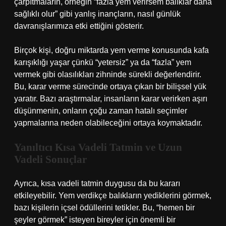
çarpıtmaların, örneğin “fazla yem verirsem balıklar daha
sağlıklı olur” gibi yanlış inançların, nasıl günlük
davranışlarımıza etki ettiğini gösterir.
Birçok kişi, doğru miktarda yem verme konusunda kafa
karışıklığı yaşar çünkü “yetersiz” ya da “fazla” yem
vermek gibi olasılıkları zihninde sürekli değerlendirir.
Bu, karar verme sürecinde ortaya çıkan bir bilişsel yük
yaratır. Bazı araştırmalar, insanların karar verirken aşırı
düşünmenin, onların çoğu zaman hatalı seçimler
yapmalarına neden olabileceğini ortaya koymaktadır.
Yanıltıcı Kısa Vadeli Tatmin ve Uzun
Vadeli Sonuçlar
Ayrıca, kısa vadeli tatmin duygusu da bu kararı
etkileyebilir. Yem verdikçe balıkların yediklerini görmek,
bazı kişilerin içsel ödüllerini tetikler. Bu, “hemen bir
şeyler görmek” isteyen bireyler için önemli bir