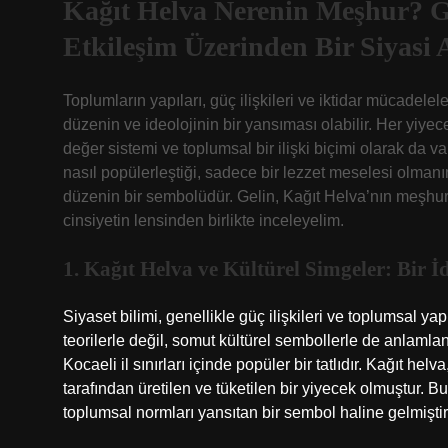
Kağıt Helva Nerenin Meşhur? Güç
Etkileşim Üzerinden Bir Siyasi 
Toplumların yapıları, güç ilişkileri ve iktidar mücadelel
düzenin ve ideolojinin bir yansıması olabilir. Her yiyece
değer sistemi ve toplumsal bir ilişki biçimi olarak da va
nasıl popülerleştiği, sadece bir lezzet meselesi olman
düzenin bir sembolüdür. Gelin, Kağıt Helva’nın meşhur 
cinsiyetin lensinden birlikte inceleyelim.
1. Kağıt Helva ve Kültürel Simgeler: Bir 
Siyaset bilimi, genellikle güç ilişkileri ve toplumsal y
teorilerle değil, somut kültürel sembollerle de anlamlan
Kocaeli il sınırları içinde popüler bir tatlıdır. Kağıt helv
tarafından üretilen ve tüketilen bir yiyecek olmuştur. Bu tat
toplumsal normları yansıtan bir sembol haline gelmiştir