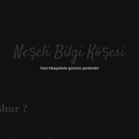
Neşeli Bilgi Köşesi
Hızlı hikayelerle gününü şenlendir!
şhur ?