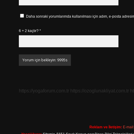
Daha sonraki yorumlarımda kullanılması için adım, e-posta adresim 
6 + 2 kaçtır?
*
https://yogaforum.com.tr
https://ozoglunakliyat.com.tr
h
Reklam ve İletişim:
E-mail