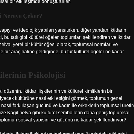
msal bir etkileşimde dönüştürürler.
gi Nereye Çeker?
yapıyı ve ideolojik yapıları yansıtırken, diğer yandan iktidarın
 bu tatlı gibi kültürel öğeler, toplumları şekillendiren ve iktidar
helva, yerel bir kültür öğesi olarak, toplumsal normları ve
e bir araç haline geldiğinde, bu tür kültürel öğeler ne kadar
lerinin Psikolojisi
düzenin, iktidar ilişkilerinin ve kültürel kimliklerin bir
yiyecek kültürüne nasıl etki ettiğini görmek, toplumun genel
nasıl farklılaşan gücünü ve kadın ile erkeklerin toplumsal üreti
 bize Kağıt helva gibi kültürel sembollerin daha geniş toplumsal
, toplumun sosyal yapısını ve gücünü ne kadar şekillendiriyor?