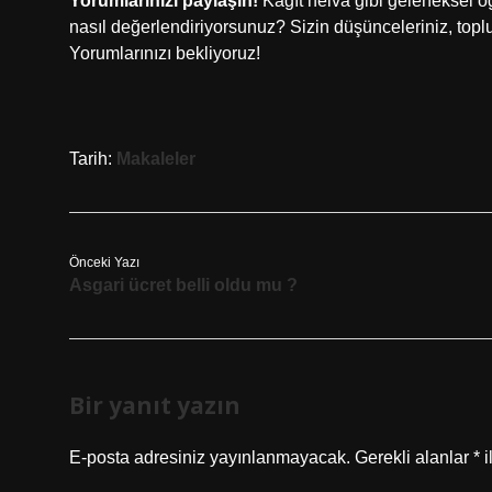
Yorumlarınızı paylaşın!
Kağıt helva gibi geleneksel öğel
nasıl değerlendiriyorsunuz? Sizin düşünceleriniz, toplum
Yorumlarınızı bekliyoruz!
Tarih:
Makaleler
Önceki Yazı
Asgari ücret belli oldu mu ?
Bir yanıt yazın
E-posta adresiniz yayınlanmayacak.
Gerekli alanlar
*
i