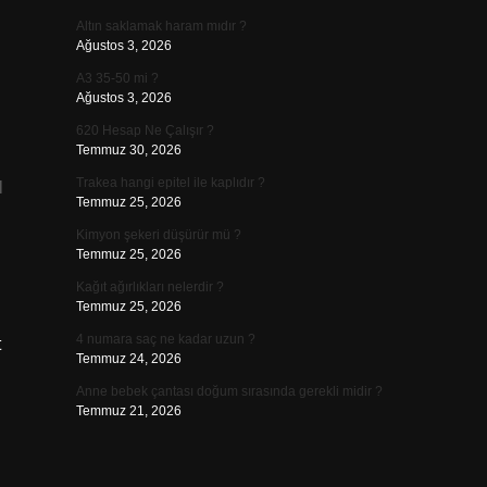
Altın saklamak haram mıdır ?
Ağustos 3, 2026
A3 35-50 mi ?
Ağustos 3, 2026
620 Hesap Ne Çalışır ?
Temmuz 30, 2026
Trakea hangi epitel ile kaplıdır ?
l
Temmuz 25, 2026
Kimyon şekeri düşürür mü ?
Temmuz 25, 2026
Kağıt ağırlıkları nelerdir ?
Temmuz 25, 2026
4 numara saç ne kadar uzun ?
t
Temmuz 24, 2026
Anne bebek çantası doğum sırasında gerekli midir ?
Temmuz 21, 2026