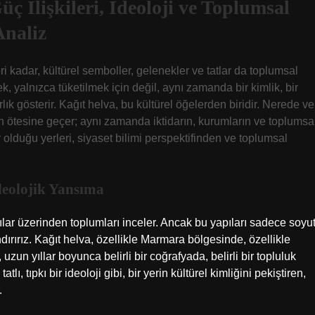
 İlişkileri, İdeoloji ve Toplumsal
Analiz
eri kadar, kültürel semboller, gelenekler ve tatlar da toplumsal
k, yalnızca tüketilmek için değil, aynı zamanda bir kimlik, bir
rlık gösterir. Kağıt helva, bu kültürel öğelerden biridir. Nerede ve
ın ötesine geçer; aynı zamanda iktidarın, kurumların ve toplumsa
olduğu yerleri, siyaset bilimi perspektifinden ve toplumsal
İdeolojik Yansıma
apılar üzerinden toplumları inceler. Ancak bu yapıları sadece soyu
dırırız. Kağıt helva, özellikle Marmara bölgesinde, özellikle
a, uzun yıllar boyunca belirli bir coğrafyada, belirli bir topluluk
lı, tıpkı bir ideoloji gibi, bir yerin kültürel kimliğini pekiştiren,
.