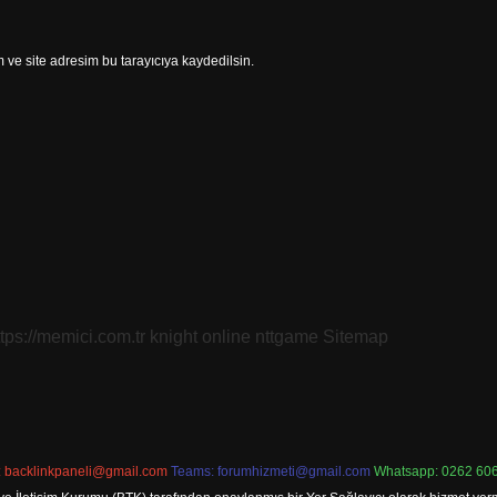
ve site adresim bu tarayıcıya kaydedilsin.
ttps://memici.com.tr
knight online
nttgame
Sitemap
:
backlinkpaneli@gmail.com
Teams:
forumhizmeti@gmail.com
Whatsapp: 0262 606