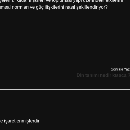
erin, iktidar ilişkileri ve toplumsal yapı üzerindeki etkilerini
sal normları ve güç ilişkilerini nasıl şekillendiriyor?
Sonraki Yaz
Din tanımı nedir kısaca 
le işaretlenmişlerdir