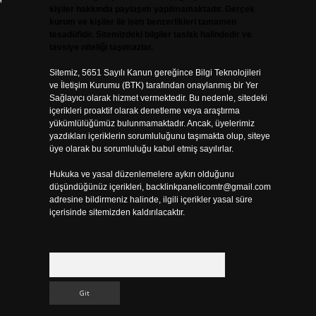
kişiler hakkında paylaşım yapılmamaktadır. Gerçek
kurum ve kişiler ile isim benzerlikleri tamamen
tesadüfidir. Sitemizdeki bilgiler taslak halindedir ve
tavsiye niteliği taşımazlar.
Sitemiz, 5651 Sayılı Kanun gereğince Bilgi Teknolojileri
ve İletişim Kurumu (BTK) tarafından onaylanmış bir Yer
Sağlayıcı olarak hizmet vermektedir. Bu nedenle, sitedeki
içerikleri proaktif olarak denetleme veya araştırma
yükümlülüğümüz bulunmamaktadır. Ancak, üyelerimiz
yazdıkları içeriklerin sorumluluğunu taşımakta olup, siteye
üye olarak bu sorumluluğu kabul etmiş sayılırlar.
Hukuka ve yasal düzenlemelere aykırı olduğunu
düşündüğünüz içerikleri,
backlinkpanelicomtr@gmail.com
adresine bildirmeniz halinde, ilgili içerikler yasal süre
içerisinde sitemizden kaldırılacaktır.
l
Arama