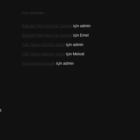
Son yorumlar
Batıcılık Fikir Akımı Ne Demek
için
admin
Batıcılık Fikir Akımı Ne Demek
için
Emel
Yağ Yakan Hormon Nedir
için
admin
Yağ Yakan Hormon Nedir
için
Melodi
Arap Belagati Nedir
için
admin
m