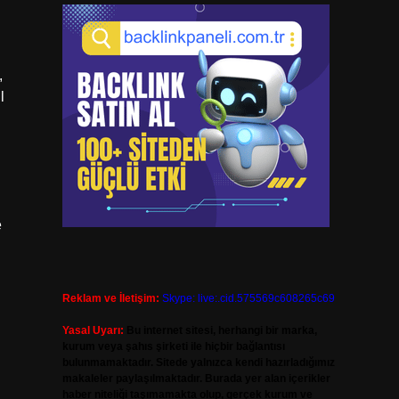
,
l
e
Reklam ve İletişim:
Skype: live:.cid.575569c608265c69
Yasal Uyarı:
Bu internet sitesi, herhangi bir marka,
kurum veya şahıs şirketi ile hiçbir bağlantısı
bulunmamaktadır. Sitede yalnızca kendi hazırladığımız
makaleler paylaşılmaktadır. Burada yer alan içerikler
,
haber niteliği taşımamakta olup, gerçek kurum ve