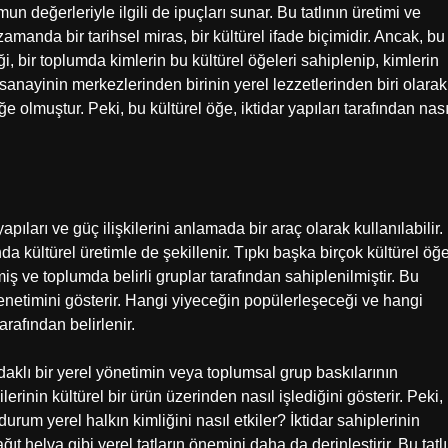
un değerleriyle ilgili de ipuçları sunar. Bu tatlının üretimi ve
ı zamanda bir tarihsel miras, bir kültürel ifade biçimidir. Ancak, bu
i, bir toplumda kimlerin bu kültürel öğeleri sahiplenip, kimlerin
 sanayinin merkezlerinden birinin yerel lezzetlerinden biri olarak
e olmuştur. Peki, bu kültürel öğe, iktidar yapıları tarafından nası
apıları ve güç ilişkilerini anlamada bir araç olarak kullanılabilir.
da kültürel üretimle de şekillenir. Tıpkı başka birçok kültürel öğ
şmiş ve toplumda belirli gruplar tarafından sahiplenilmiştir. Bu
 denetimini gösterir. Hangi yiyeceğin popülerleşeceği ve hangi
rafından belirlenir.
odaklı bir yerel yönetimin veya toplumsal grup baskılarının
ilerinin kültürel bir ürün üzerinden nasıl işlediğini gösterir. Peki,
durum yerel halkın kimliğini nasıl etkiler? İktidar sahiplerinin
t helva gibi yerel tatların önemini daha da derinleştirir. Bu tatlı