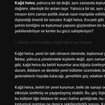
Kağıt helva
, yalnızca bir tat değil, aynı zamanda toplum
dağıtımı, ideolojik bir anlam taşır. Yalnızca bir tat, ayn
mirasın kimi zaman politik olarak nasıl manipüle edildiğ
dışlandığı önemli bir sorudur. Kağıt helva, Kocaeli gibi
şehrin kimliğini ve toplumsal yapısını güçlendiren bir öğ
şekillendiriliyor ve kimler bu gücü sahipleniyor?
2. İktidar ve Kurumlar: Kağıt Helva’nın Siyaseti
Kağıt helva, yerel bir tatlı olmanın ötesinde, toplumsal y
İktidar, yalnızca yönetimdeki kişilerle değil, aynı zaman
gibi, kağıt helva da belirli kurumlar aracılığıyla özelle
durum, iktidarın ve devletin yerel kültürler üzerindeki
geleneklerin hayatta kalacağı, genellikle güç odakları ta
Kağıt helva, belirli bir yerel kurumun, belki de sanayi 
etkisiyle üretilmiş ve yaygınlaşmış olabilir. Bu, güç ilişk
bu kültürel öğe iktidarın bir aracı haline geldiğinde, bu 
toplumsal normları ne derece şekillendirdiği sorusu, Kağı