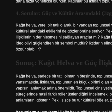
daha fazla yöneticisi olurken, kadınlar bu iktidarı toplu
4. Sorular: Güç ve Kültür Arasındaki Çiz
Kağıt helva, yerel bir tatlı olarak, bir yandan toplumsal 
kültürel alandaki etkilerini de gözler önüne seriyor. Peki,
ilişkilerinin derinleşmesini sağlayan araçlar mı? Kağıt 
ideolojiyi güçlendiren bir sembol müdür? İktidarın elind
özgür olabilir?
Sonuç: Kağıt Helva ve Güç İlişki
Kağıt helva, sadece bir tatlı olmanın ötesinde, toplumsal 
yansımasıdır. İktidarın, toplumun en küçük birimi olan 
yapısını anlamak adına önemlidir. Toplumsal cinsiyetin 
süreçlerinde nasıl farklı roller üstlendiğini incelemek,
anlamlarını gösterir. Peki, sizce bu tür kültürel öğeler