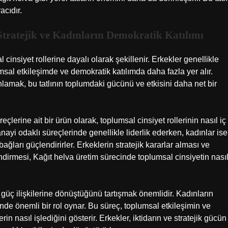
acıdır.
Stratejik ve Kadınların Demokratik Katılımı
cinsiyet rollerine dayalı olarak şekillenir. Erkekler genellikle
umsal etkileşimde ve demokratik katılımda daha fazla yer alır.
anlamak, bu tatlının toplumdaki gücünü ve etkisini daha net bir
erine ait bir ürün olarak, toplumsal cinsiyet rollerinin nasıl iç
 sanayi odaklı süreçlerinde genellikle liderlik ederken, kadınlar ise
ğları güçlendirirler. Erkeklerin stratejik kararlar alması ve
endirmesi, Kağıt helva üretim sürecinde toplumsal cinsiyetin nası
 güç ilişkilerine dönüştüğünü tartışmak önemlidir. Kadınların
inde önemli bir rol oynar. Bu süreç, toplumsal etkileşimin ve
in nasıl işlediğini gösterir. Erkekler, iktidarın ve stratejik gücün