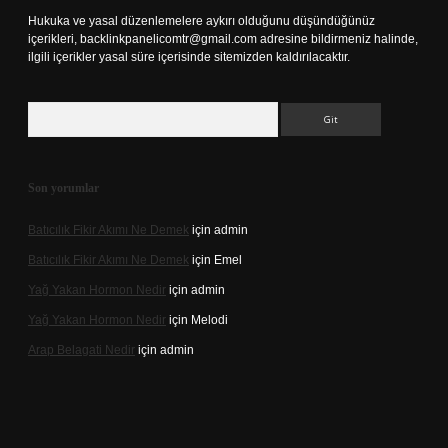
Hukuka ve yasal düzenlemelere aykırı olduğunu düşündüğünüz
içerikleri,
backlinkpanelicomtr@gmail.com
adresine bildirmeniz halinde,
ilgili içerikler yasal süre içerisinde sitemizden kaldırılacaktır.
Arama
Son yorumlar
Batıcılık Fikir Akımı Ne Demek
için
admin
Batıcılık Fikir Akımı Ne Demek
için
Emel
Yağ Yakan Hormon Nedir
için
admin
Yağ Yakan Hormon Nedir
için
Melodi
Arap Belagati Nedir
için
admin