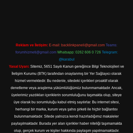
giriş adresi
Reklam ve İletişim:
E-mail:
backlinkpaneli@gmail.com
Teams:
forumhizmeti@gmail.com
Whatsapp: 0262 606 0 726
Telegram:
@karabul
Yasal Uyarı:
Sitemiz, 5651 Sayılı Kanun gereğince Bilgi Teknolojileri ve
İletişim Kurumu (BTK) tarafından onaylanmış bir Yer Sağlayıcı olarak
hizmet vermektedir. Bu nedenle, sitedeki içerikleri proaktif olarak
denetleme veya araştırma yükümlülüğümüz bulunmamaktadır. Ancak,
üyelerimiz yazdıkları içeriklerin sorumluluğunu taşımakta olup, siteye
üye olarak bu sorumluluğu kabul etmiş sayılırlar. Bu internet sitesi,
herhangi bir marka, kurum veya şahıs şirketi ile hiçbir bağlantısı
bulunmamaktadır. Sitede yalnızca kendi hazırladığımız makaleler
paylaşılmaktadır. Burada yer alan içerikler haber niteliği taşımamakta
olup, gerçek kurum ve kişiler hakkında paylaşım yapılmamaktadır.