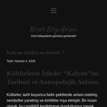
menüyü
Anasayfa
aç
Gizlilik Politikası
Neşeli Bilgi Köşesi
Yasal Uyarı
Hızlı hikayelerle gününü şenlendir!
Hakkımızda
Kalyon tarihte ne demek ?
Tarih: Haziran 4, 2026
Kültürlerin İzinde: “Kalyon”un
Tarihsel ve Antropolojik Anlamı
Kültürler, tarih boyunca farklı şekillerde anlam üretmiş,
semboller yaratmış ve kimlikler inşa etmiştir. Bir insan
olarak, bu çeşitliliği keşfetmeye duyduğumuz merak,