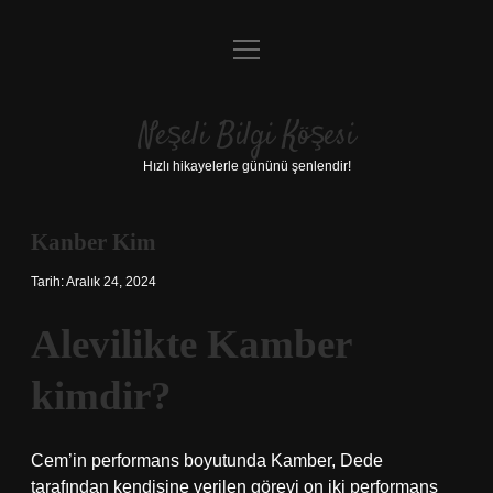
menüyü
Anasayfa
aç
Gizlilik Politikası
Neşeli Bilgi Köşesi
Yasal Uyarı
Hızlı hikayelerle gününü şenlendir!
Hakkımızda
Kanber Kim
Tarih: Aralık 24, 2024
Alevilikte Kamber
kimdir?
Cem’in performans boyutunda Kamber, Dede
tarafından kendisine verilen görevi on iki performans