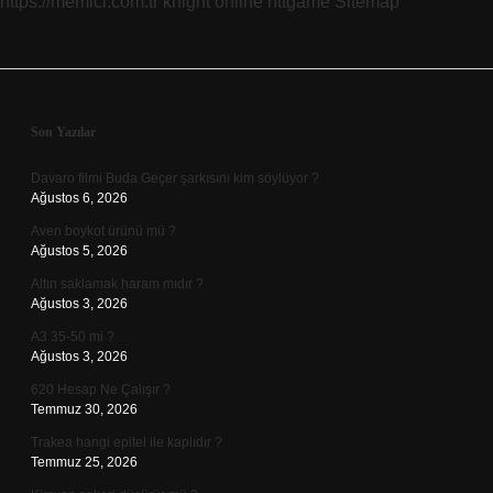
https://memici.com.tr
knight online
nttgame
Sitemap
Sidebar
Son Yazılar
Davaro filmi Buda Geçer şarkısını kim söylüyor ?
Ağustos 6, 2026
Aven boykot ürünü mü ?
Ağustos 5, 2026
Altın saklamak haram mıdır ?
Ağustos 3, 2026
A3 35-50 mi ?
Ağustos 3, 2026
620 Hesap Ne Çalışır ?
Temmuz 30, 2026
Trakea hangi epitel ile kaplıdır ?
Temmuz 25, 2026