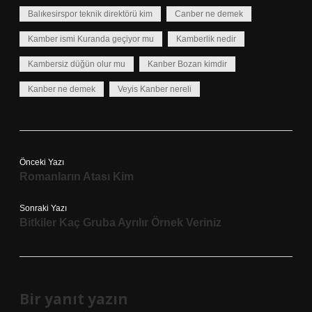
Balıkesirspor teknik direktörü kim
Canber ne demek
Kamber ismi Kuranda geçiyor mu
Kamberlik nedir
Kambersiz düğün olur mu
Kanber Bozan kimdir
Kanber ne demek
Veyis Kanber nereli
Önceki Yazı
Romanların Atası Kim
Sonraki Yazı
Bitkiler Kaç Gruba Ayrılır Örnek Veriniz
Bir yanıt yazın