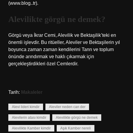
(www.blog..tr).
Alevilikte görgü ne demek?
Görgü veya İkrar Cemi, Alevilik ve Bektaşilik’teki en
önemli işlevdir. Bu ritüeller, Aleviler ve Bektaşilerin yıl
boyunca zaman zaman kendilerini Tanrı ve toplum
önünde arındırmak ve haklı çıkarmak için
gerçekleştirdikleri özel Cemlerdir.
Tarih:
Makaleler
Alevi lideri kimdir
Aleviler neden can der
Alevilerin atası kimdir
Alevilikte görgü ne demek
Alevilikte Kamber kimdir
Aşık Kamber nereli