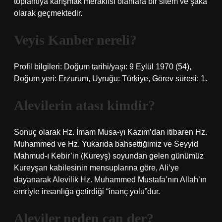
toplantıya karışmak meraklısı olanlara bir sitem ve şaka
olarak geçmektedir.
Veyis Kanber nereli?
Profil bilgileri: Doğum tarihi/yaşı: 9 Eylül 1970 (54),
Doğum yeri: Erzurum, Uyruğu: Türkiye, Görev süresi: 1.
Alevilerin atası kimdir?
Sonuç olarak Hz. İmam Musa-yı Kazım’dan itibaren Hz.
Muhammed ve Hz. Yukarıda bahsettiğimiz ve Seyyid
Mahmud-ı Kebir’in (Kureyş) soyundan gelen günümüz
Kureyşan kabilesinin mensuplarına göre, Ali’ye
dayanarak Alevilik Hz. Muhammed Mustafa’nın Allah’ın
emriyle insanlığa getirdiği “inanç yolu”dur.
Aleviler neden can der?