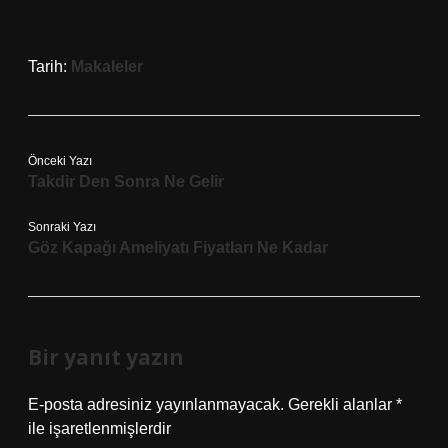
Tarih:
Makaleler
Önceki Yazı
Takdir Den Sonra Ne Gelir
Sonraki Yazı
Göz Kapağı Ameliyatı Fiyatları Ne Kadar
Bir yanıt yazın
E-posta adresiniz yayınlanmayacak.
Gerekli alanlar
*
ile işaretlenmişlerdir