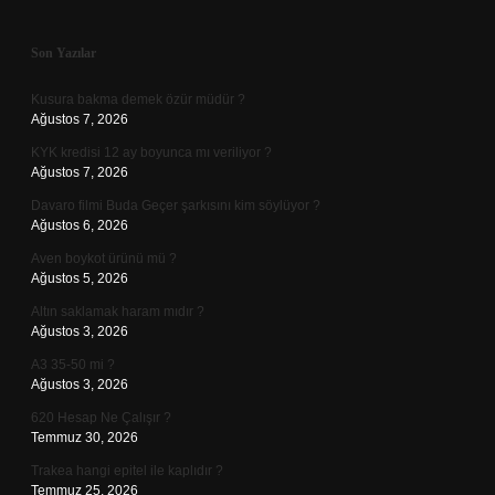
Sidebar
Son Yazılar
Kusura bakma demek özür müdür ?
Ağustos 7, 2026
KYK kredisi 12 ay boyunca mı veriliyor ?
Ağustos 7, 2026
Davaro filmi Buda Geçer şarkısını kim söylüyor ?
Ağustos 6, 2026
Aven boykot ürünü mü ?
Ağustos 5, 2026
Altın saklamak haram mıdır ?
Ağustos 3, 2026
A3 35-50 mi ?
Ağustos 3, 2026
620 Hesap Ne Çalışır ?
Temmuz 30, 2026
Trakea hangi epitel ile kaplıdır ?
Temmuz 25, 2026