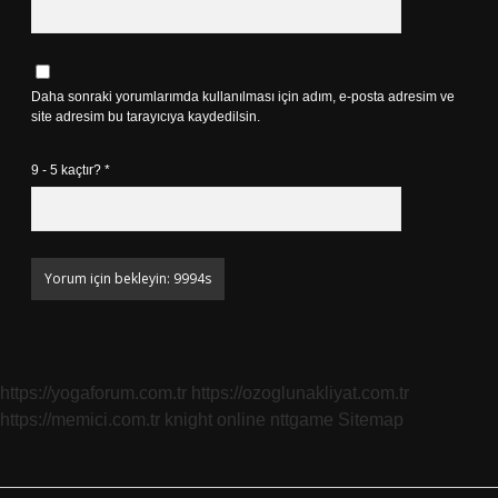
Daha sonraki yorumlarımda kullanılması için adım, e-posta adresim ve
site adresim bu tarayıcıya kaydedilsin.
9 - 5 kaçtır?
*
https://yogaforum.com.tr
https://ozoglunakliyat.com.tr
https://memici.com.tr
knight online
nttgame
Sitemap