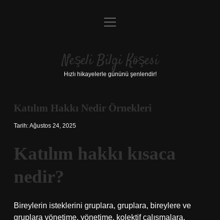
menüyü
Anasayfa
aç
Gizlilik Politikası
Neşeli Bilgi Köşesi
Yasal Uyarı
Hızlı hikayelerle gününü şenlendir!
Hakkımızda
Katılım Hakkı Nedir Örnekleri
Tarih: Ağustos 24, 2025
Katılım hakkı kısaca
nedir?
Bireylerin isteklerini gruplara, gruplara, bireylere ve
gruplara yönetime, yönetime, kolektif çalışmalara,