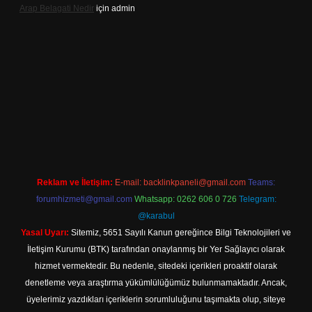
Arap Belagati Nedir
için
admin
iş adresi
Reklam ve İletişim:
E-mail:
backlinkpaneli@gmail.com
Teams:
forumhizmeti@gmail.com
Whatsapp: 0262 606 0 726
Telegram:
@karabul
Yasal Uyarı:
Sitemiz, 5651 Sayılı Kanun gereğince Bilgi Teknolojileri ve
İletişim Kurumu (BTK) tarafından onaylanmış bir Yer Sağlayıcı olarak
hizmet vermektedir. Bu nedenle, sitedeki içerikleri proaktif olarak
denetleme veya araştırma yükümlülüğümüz bulunmamaktadır. Ancak,
üyelerimiz yazdıkları içeriklerin sorumluluğunu taşımakta olup, siteye