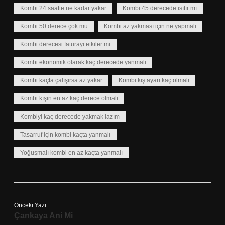
Kombi 24 saatte ne kadar yakar
Kombi 45 derecede ısıtır mı
Kombi 50 derece çok mu
Kombi az yakması için ne yapmalı
Kombi derecesi faturayı etkiler mi
Kombi ekonomik olarak kaç derecede yanmalı
Kombi kaçta çalışırsa az yakar
Kombi kış ayarı kaç olmalı
Kombi kışın en az kaç derece olmalı
Kombiyi kaç derecede yakmak lazım
Tasarruf için kombi kaçta yanmalı
Yoğuşmalı kombi en az kaçta yanmalı
Önceki Yazı
Çankaya Ani Mi