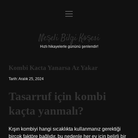
menüyü
Anasayfa
aç
Gizlilik Politikası
Neşeli Bilgi Köşesi
Yasal Uyarı
Hızlı hikayelerle gününü şenlendir!
Hakkımızda
Kombi Kacta Yanarsa Az Yakar
Tarih: Aralık 25, 2024
Tasarruf için kombi
kaçta yanmalı?
Kışın kombiyi hangi sıcaklıkta kullanmanız gerektiği
birçok faktöre bağlıdır, bu nedenle her ev için belirli bir