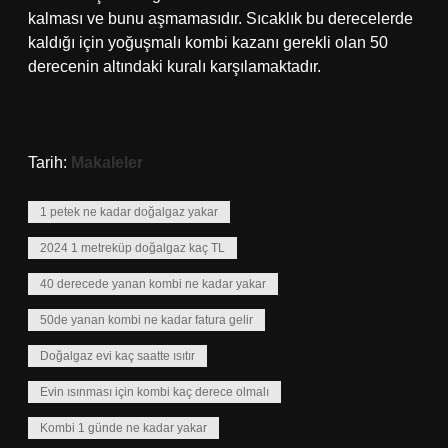
kalması ve bunu aşmamasıdır. Sıcaklık bu derecelerde
kaldığı için yoğuşmalı kombi kazanı gerekli olan 50
derecenin altındaki kuralı karşılamaktadır.
Tarih:
Makaleler
1 petek ne kadar doğalgaz yakar
2024 1 metreküp doğalgaz kaç TL
40 derecede yanan kombi ne kadar yakar
50de yanan kombi ne kadar fatura gelir
Doğalgaz evi kaç saatte ısıtır
Evin ısınması için kombi kaç derece olmalı
Kombi 1 günde ne kadar yakar