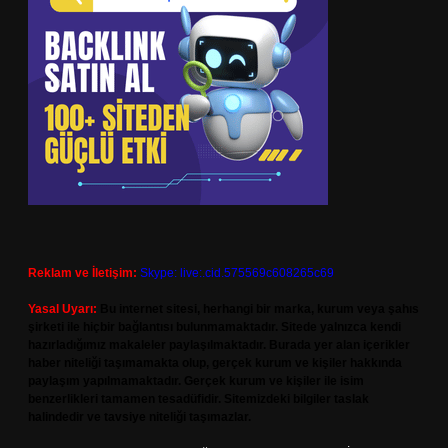
Reklam ve İletişim:
Skype: live:.cid.575569c608265c69
Yasal Uyarı:
Bu internet sitesi, herhangi bir marka, kurum veya şahıs
şirketi ile hiçbir bağlantısı bulunmamaktadır. Sitede yalnızca kendi
hazırladığımız makaleler paylaşılmaktadır. Burada yer alan içerikler
haber niteliği taşımamakta olup, gerçek kurum ve kişiler hakkında
paylaşım yapılmamaktadır. Gerçek kurum ve kişiler ile isim
benzerlikleri tamamen tesadüfidir. Sitemizdeki bilgiler taslak
halindedir ve tavsiye niteliği taşımazlar.