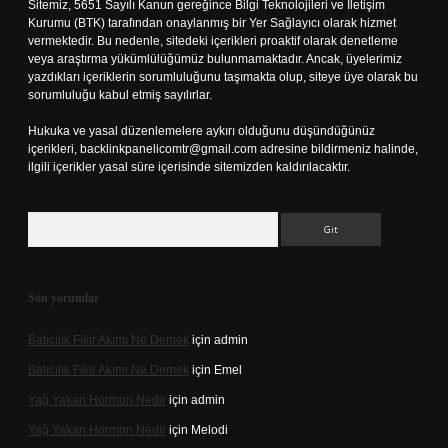
Sitemiz, 5651 Sayılı Kanun gereğince Bilgi Teknolojileri ve İletişim
Kurumu (BTK) tarafından onaylanmış bir Yer Sağlayıcı olarak hizmet
vermektedir. Bu nedenle, sitedeki içerikleri proaktif olarak denetleme
veya araştırma yükümlülüğümüz bulunmamaktadır. Ancak, üyelerimiz
yazdıkları içeriklerin sorumluluğunu taşımakta olup, siteye üye olarak bu
sorumluluğu kabul etmiş sayılırlar.
Hukuka ve yasal düzenlemelere aykırı olduğunu düşündüğünüz
içerikleri,
backlinkpanelicomtr@gmail.com
adresine bildirmeniz halinde,
ilgili içerikler yasal süre içerisinde sitemizden kaldırılacaktır.
Arama
Son yorumlar
Batıcılık Fikir Akımı Ne Demek
için
admin
Batıcılık Fikir Akımı Ne Demek
için
Emel
Yağ Yakan Hormon Nedir
için
admin
Yağ Yakan Hormon Nedir
için
Melodi