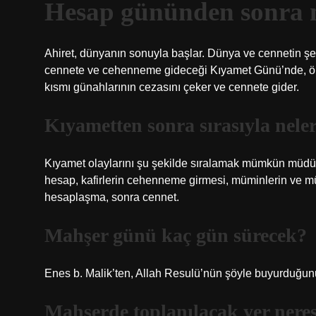
Hesap gününden sonra 
Ahiret, dünyanın sonuyla başlar. Dünya ve cennetin şek
cennete ve cehenneme gideceği Kıyamet Günü’nde, öl
kısmı günahlarının cezasını çeker ve cennete gider.
Kıyametten sonra sırasıyla nele
Kıyamet olaylarını şu şekilde sıralamak mümkün müdür?
hesap, kafirlerin cehenneme girmesi, müminlerin ve müna
hesaplaşma, sonra cennet.
Mahşer günü kaç gün sürecek?
Enes b. Malik’ten, Allah Resulü’nün şöyle buyurduğunu 
Mahşerde toplanılacak yer nere