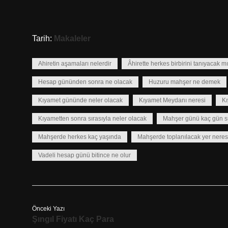
Tarih:
Makaleler
Ahiretin aşamaları nelerdir
Âhirette herkes birbirini tanıyacak mı
Hesap gününden sonra ne olacak
Huzuru mahşer ne demek
Kıyamet gününde neler olacak
Kıyamet Meydanı neresi
Kı
Kıyametten sonra sırasıyla neler olacak
Mahşer günü kaç gün s
Mahşerde herkes kaç yaşında
Mahşerde toplanılacak yer neres
Vadeli hesap günü bitince ne olur
Önceki Yazı
Şıngıl Fiyatı Kaç Para