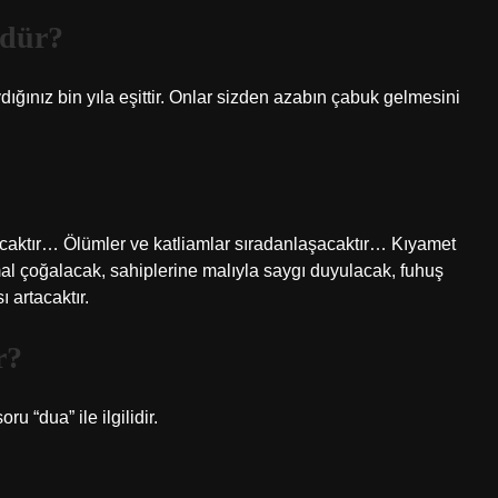
ndür?
ığınız bin yıla eşittir. Onlar sizden azabın çabuk gelmesini
aktır… Ölümler ve katliamlar sıradanlaşacaktır… Kıyamet
mal çoğalacak, sahiplerine malıyla saygı duyulacak, fuhuş
 artacaktır.
r?
 “dua” ile ilgilidir.