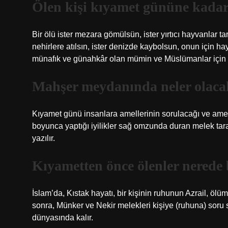
Ölen kişi kıyamet gününe kadar
Bir ölü ister mezara gömülsün, ister yırtıcı hayvanlar tara
nehirlere atılsın, ister denizde kaybolsun, onun için ha
münafık ve günahkâr olan mümin ve Müslümanlar için 
Mahşer meydanında neler olaca
Kıyamet günü insanlara amellerinin sorulacağı ve amel d
boyunca yaptığı iyilikler sağ omzunda duran melek tar
yazılır.
Kıyametten önce ölenler nerede 
İslam’da, Kıstak hayatı, bir kişinin ruhunun Azrail, ö
sonra, Münker ve Nekir melekleri kişiye (ruhuna) soru
dünyasında kalır.