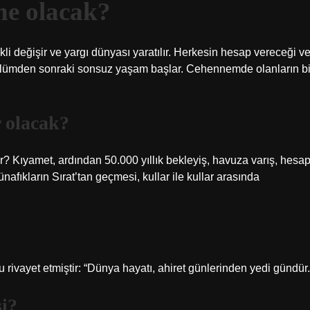
ne olacak?
li değişir ve yargı dünyası yaratılır. Herkesin hesap vereceği v
ümden sonraki sonsuz yaşam başlar. Cehennemde olanların bi
r olacak?
 Kıyamet, ardından 50.000 yıllık bekleyiş, havuza varış, hesap
fıkların Sırat’tan geçmesi, kullar ile kullar arasında
rivayet etmiştir: “Dünya hayatı, ahiret günlerinden yedi gündür.
si?