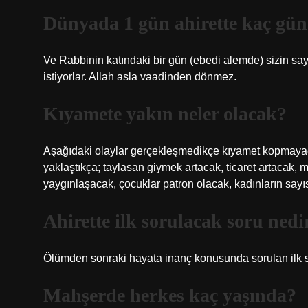
Dünyada 1 gün ahirette kaç gü
Ve Rabbinin katındaki bir gün (ebedi alemde) sizin sayd
istiyorlar. Allah asla vaadinden dönmez.
Kıyamete yakın neler olacak?
Aşağıdaki olaylar gerçekleşmedikçe kıyamet kopmayac
yaklaştıkça; taylasan giymek artacak, ticaret artacak, 
yaygınlaşacak, çocuklar patron olacak, kadınların sayısı
Ahirette ilk sorulacak soru nedi
Ölümden sonraki hayata inanç konusunda sorulan ilk soru
Mahşerde herkes kaç yaşında?