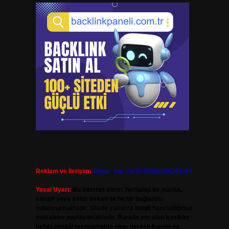
Reklam ve İletişim:
Skype: live:.cid.575569c608265c69
Yasal Uyarı:
Bu internet sitesi, herhangi bir marka,
kurum veya şahıs şirketi ile hiçbir bağlantısı
bulunmamaktadır. Sitede yalnızca kendi hazırladığımız
makaleler paylaşılmaktadır. Burada yer alan içerikler
haber niteliği taşımamakta olup, gerçek kurum ve