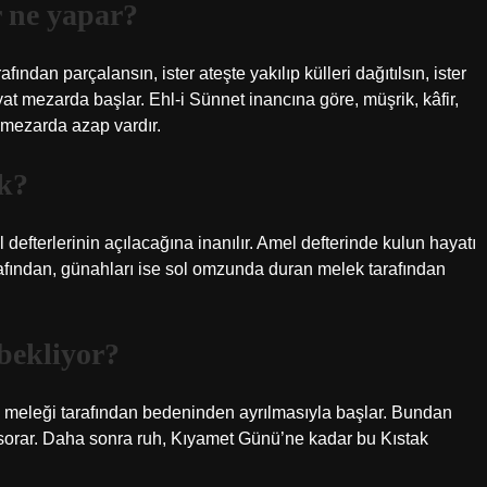
 ne yapar?
fından parçalansın, ister ateşte yakılıp külleri dağıtılsın, ister
yat mezarda başlar. Ehl-i Sünnet inancına göre, müşrik, kâfir,
mezarda azap vardır.
k?
efterlerinin açılacağına inanılır. Amel defterinde kulun hayatı
afından, günahları ise sol omzunda duran melek tarafından
bekliyor?
lüm meleği tarafından bedeninden ayrılmasıyla başlar. Bundan
 sorar. Daha sonra ruh, Kıyamet Günü’ne kadar bu Kıstak