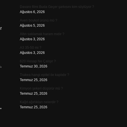
Davaro filmi Buda Geçer şarkısını kim söylüyor ?
Ağustos 6, 2026
Aven boykot ürünü mü ?
e
Ağustos 5, 2026
r
Altın saklamak haram mıdır ?
Ağustos 3, 2026
A3 35-50 mi ?
Ağustos 3, 2026
620 Hesap Ne Çalışır ?
,
Temmuz 30, 2026
Trakea hangi epitel ile kaplıdır ?
Temmuz 25, 2026
Kimyon şekeri düşürür mü ?
Temmuz 25, 2026
Kağıt ağırlıkları nelerdir ?
Temmuz 25, 2026
”