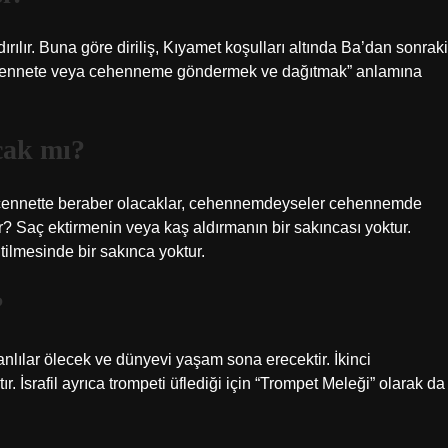
ılır. Buna göre diriliş, Kıyamet koşulları altında Ba’dan sonraki
 cennete veya cehenneme göndermek ve dağıtmak” anlamına
acak mı?
ler cennette beraber olacaklar, cehennemdeyseler cehennemde
r? Saç ektirmenin veya kaş aldırmanın bir sakıncası yoktur.
tilmesinde bir sakınca yoktur.
?
canlılar ölecek ve dünyevi yaşam sona erecektir. İkinci
ır. İsrafil ayrıca trompeti üflediği için “Trompet Meleği” olarak da