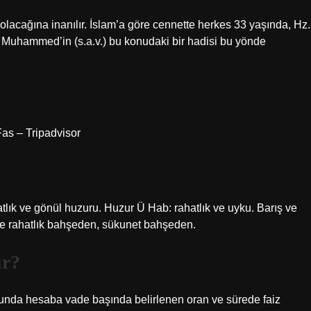
olacağına inanılır. İslam’a göre cennette herkes 33 yaşında, Hz.
z. Muhammed’in (s.a.v.) bu konudaki bir hadisi bu yönde
as – Tripadvisor
tlık ve gönül huzuru. Huzur Ü Hab: rahatlık ve uyku. Barış ve
 ve rahatlık bahşeden, sükunet bahşeden.
ur?
nunda hesaba vade başında belirlenen oran ve sürede faiz