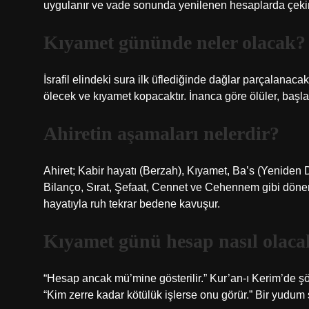
uygulanır ve vade sonunda yenilenen hesaplarda çekim 
Kıyamet gününde neler olacak?
İsrafil elindeki sura ilk üflediğinde dağlar parçalanacak
ölecek ve kıyamet kopacaktır. İnanca göre ölüler, başla
Ahiretin aşamaları nelerdir?
Ahiret; Kabir hayatı (Berzah), Kıyamet, Ba’s (Yeniden 
Bilanço, Sırat, Şefaat, Cennet ve Cehennem gibi döneml
hayatıyla ruh tekrar bedene kavuşur.
Kıyamet günü hesap nasıl olaca
“Hesap ancak mü’mine gösterilir.” Kur’an-ı Kerim’de şö
“Kim zerre kadar kötülük işlerse onu görür.” Bir yudum 