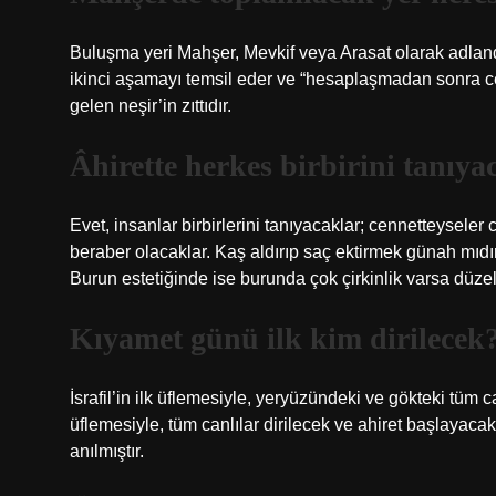
Buluşma yeri Mahşer, Mevkif veya Arasat olarak adlandır
ikinci aşamayı temsil eder ve “hesaplaşmadan sonra
gelen neşir’in zıttıdır.
Âhirette herkes birbirini tanıy
Evet, insanlar birbirlerini tanıyacaklar; cennetteyse
beraber olacaklar. Kaş aldırıp saç ektirmek günah mıdı
Burun estetiğinde ise burunda çok çirkinlik varsa düzel
Kıyamet günü ilk kim dirilecek
İsrafil’in ilk üflemesiyle, yeryüzündeki ve gökteki tüm 
üflemesiyle, tüm canlılar dirilecek ve ahiret başlayacakt
anılmıştır.