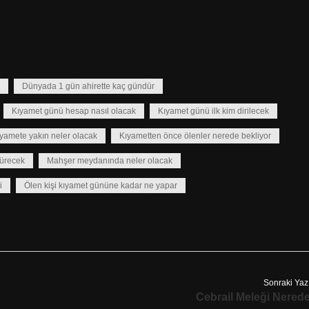
Dünyada 1 gün ahirette kaç gündür
Kıyamet günü hesap nasıl olacak
Kıyamet günü ilk kim dirilecek
yamete yakın neler olacak
Kıyametten önce ölenler nerede bekliyor
ürecek
Mahşer meydanında neler olacak
i
Ölen kişi kıyamet gününe kadar ne yapar
Sonraki Yaz
Cebrail Meleği Nered