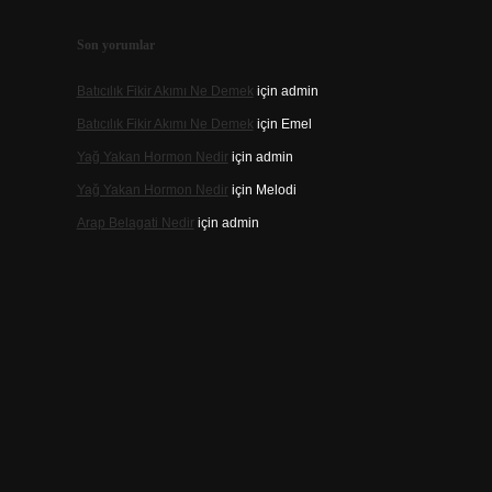
Son yorumlar
Batıcılık Fikir Akımı Ne Demek
için
admin
Batıcılık Fikir Akımı Ne Demek
için
Emel
Yağ Yakan Hormon Nedir
için
admin
Yağ Yakan Hormon Nedir
için
Melodi
Arap Belagati Nedir
için
admin