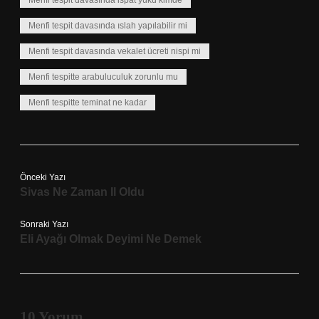
Menfi tespit davasında ispat yükü kimde
Menfi tespit davasında ıslah yapılabilir mi
Menfi tespit davasında vekalet ücreti nispi mi
Menfi tespitte arabuluculuk zorunlu mu
Menfi tespitte teminat ne kadar
Önceki Yazı
Sivas Ne Zaman Il Oldu
Sonraki Yazı
Eli Ayağı Olmak Deyimi Ne Demek
10 Yorum