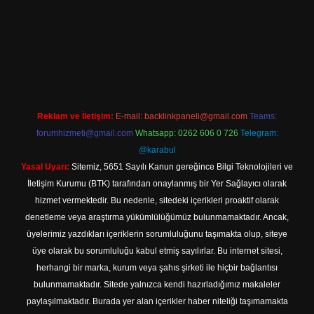
lbet yeni giriş adresi
Reklam ve İletişim:
E-mail:
backlinkpaneli@gmail.com
Teams:
forumhizmeti@gmail.com
Whatsapp: 0262 606 0 726
Telegram:
@karabul
Yasal Uyarı:
Sitemiz, 5651 Sayılı Kanun gereğince Bilgi Teknolojileri ve
İletişim Kurumu (BTK) tarafından onaylanmış bir Yer Sağlayıcı olarak
hizmet vermektedir. Bu nedenle, sitedeki içerikleri proaktif olarak
denetleme veya araştırma yükümlülüğümüz bulunmamaktadır. Ancak,
üyelerimiz yazdıkları içeriklerin sorumluluğunu taşımakta olup, siteye
üye olarak bu sorumluluğu kabul etmiş sayılırlar. Bu internet sitesi,
herhangi bir marka, kurum veya şahıs şirketi ile hiçbir bağlantısı
bulunmamaktadır. Sitede yalnızca kendi hazırladığımız makaleler
paylaşılmaktadır. Burada yer alan içerikler haber niteliği taşımamakta