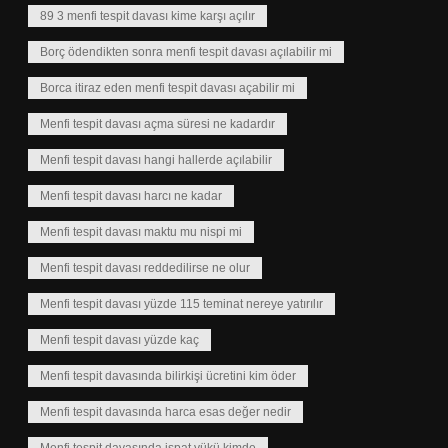
89 3 menfi tespit davası kime karşı açılır
Borç ödendikten sonra menfi tespit davası açılabilir mi
Borca itiraz eden menfi tespit davası açabilir mi
Menfi tespit davası açma süresi ne kadardır
Menfi tespit davası hangi hallerde açılabilir
Menfi tespit davası harcı ne kadar
Menfi tespit davası maktu mu nispi mi
Menfi tespit davası reddedilirse ne olur
Menfi tespit davası yüzde 115 teminat nereye yatırılır
Menfi tespit davası yüzde kaç
Menfi tespit davasında bilirkişi ücretini kim öder
Menfi tespit davasında harca esas değer nedir