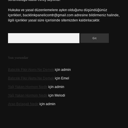
Hukuka ve yasal düzenlemelere aykırı olduğunu düşündüğünüz
içerikleri,
backlinkpanelicomtr@gmail.com
adresine bildirmeniz halinde,
ilgili içerikler yasal süre içerisinde sitemizden kaldırılacaktır.
Arama
Son yorumlar
Batıcılık Fikir Akımı Ne Demek
için
admin
Batıcılık Fikir Akımı Ne Demek
için
Emel
Yağ Yakan Hormon Nedir
için
admin
Yağ Yakan Hormon Nedir
için
Melodi
Arap Belagati Nedir
için
admin