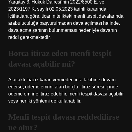
Yargıtay 3. Hukuk Dairesi’nin 2022/8500 E. ve
2023/1197 K. sayılı 02.05.2023 tarihli kararında;
İçtihatlara göre, ticari nitelikteki menfi tespit davalarında
arabuluculuğa başvurulmadan dava açılması halinde,
dava açma şartının bulunmaması nedeniyle davanın
reddi gerekmektedir.
Borca itiraz eden menfi tespit
davası açabilir mi?
Alacaklı, haciz kararı vermeden icra takibine devam
ederse, ödeme emrini alan borçlu, itiraz süresi içinde
ödeme emrine itiraz edebilir, menfi tespit davası açabilir
veya her iki yöntemi de kullanabilir.
Menfi tespit davası reddedilirse
ne olur?