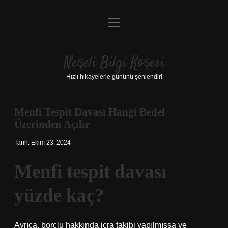
menüyü
Anasayfa
aç
Gizlilik Politikası
Neşeli Bilgi Köşesi
Yasal Uyarı
Hızlı hikayelerle gününü şenlendir!
Hakkımızda
Menfi Tespit Davası Hangi Bedel
Üzerinden Açılır
Tarih: Ekim 23, 2024
Menfi tespit davası
yüzde kaç?
Ayrıca, borçlu hakkında icra takibi yapılmışsa ve