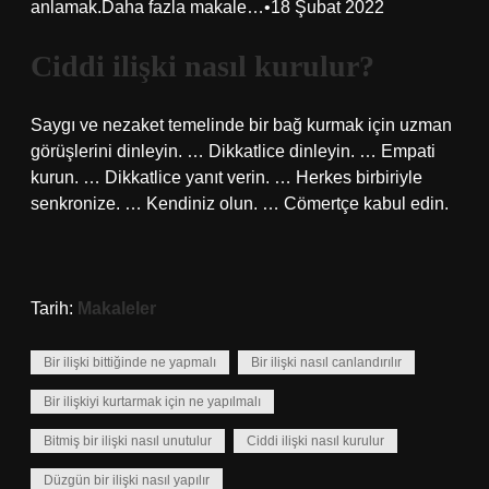
anlamak.Daha fazla makale…•18 Şubat 2022
Ciddi ilişki nasıl kurulur?
Saygı ve nezaket temelinde bir bağ kurmak için uzman
görüşlerini dinleyin. … Dikkatlice dinleyin. … Empati
kurun. … Dikkatlice yanıt verin. … Herkes birbiriyle
senkronize. … Kendiniz olun. … Cömertçe kabul edin.
Tarih:
Makaleler
Bir ilişki bittiğinde ne yapmalı
Bir ilişki nasıl canlandırılır
Bir ilişkiyi kurtarmak için ne yapılmalı
Bitmiş bir ilişki nasıl unutulur
Ciddi ilişki nasıl kurulur
Düzgün bir ilişki nasıl yapılır