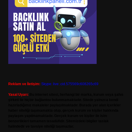
Reklam ve İletişim:
Skype: live:.cid.575569c608265c69
Yasal Uyarı:
Bu internet sitesi, herhangi bir marka, kurum veya şahıs
şirketi ile hiçbir bağlantısı bulunmamaktadır. Sitede yalnızca kendi
hazırladığımız makaleler paylaşılmaktadır. Burada yer alan içerikler
haber niteliği taşımamakta olup, gerçek kurum ve kişiler hakkında
paylaşım yapılmamaktadır. Gerçek kurum ve kişiler ile isim
benzerlikleri tamamen tesadüfidir. Sitemizdeki bilgiler taslak
halindedir ve tavsiye niteliği taşımazlar.