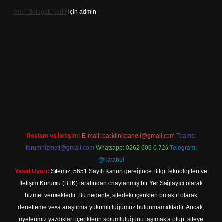
Arap Belagati Nedir
için
admin
iş adresi
Reklam ve İletişim:
E-mail:
backlinkpaneli@gmail.com
Teams:
forumhizmeti@gmail.com
Whatsapp: 0262 606 0 726
Telegram:
@karabul
Yasal Uyarı:
Sitemiz, 5651 Sayılı Kanun gereğince Bilgi Teknolojileri ve
İletişim Kurumu (BTK) tarafından onaylanmış bir Yer Sağlayıcı olarak
hizmet vermektedir. Bu nedenle, sitedeki içerikleri proaktif olarak
denetleme veya araştırma yükümlülüğümüz bulunmamaktadır. Ancak,
üyelerimiz yazdıkları içeriklerin sorumluluğunu taşımakta olup, siteye