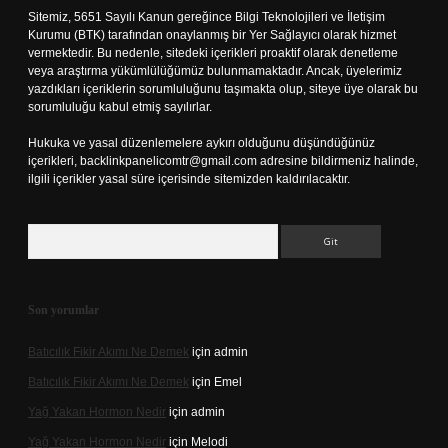
Sitemiz, 5651 Sayılı Kanun gereğince Bilgi Teknolojileri ve İletişim
Kurumu (BTK) tarafından onaylanmış bir Yer Sağlayıcı olarak hizmet
vermektedir. Bu nedenle, sitedeki içerikleri proaktif olarak denetleme
veya araştırma yükümlülüğümüz bulunmamaktadır. Ancak, üyelerimiz
yazdıkları içeriklerin sorumluluğunu taşımakta olup, siteye üye olarak bu
sorumluluğu kabul etmiş sayılırlar.
Hukuka ve yasal düzenlemelere aykırı olduğunu düşündüğünüz
içerikleri,
backlinkpanelicomtr@gmail.com
adresine bildirmeniz halinde,
ilgili içerikler yasal süre içerisinde sitemizden kaldırılacaktır.
Arama
Son yorumlar
Batıcılık Fikir Akımı Ne Demek
için
admin
Batıcılık Fikir Akımı Ne Demek
için
Emel
Yağ Yakan Hormon Nedir
için
admin
Yağ Yakan Hormon Nedir
için
Melodi