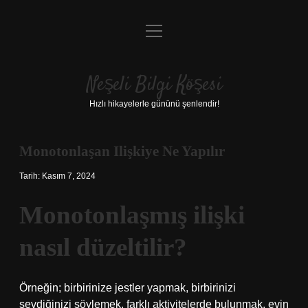
menüyü
Anasayfa
aç
Gizlilik Politikası
Neşeli Bilgi Köşesi
Yasal Uyarı
Hızlı hikayelerle gününü şenlendir!
Hakkımızda
Monotonlaşan Ilişkiye Ne Yapılır
Tarih: Kasım 7, 2024
Monotonlaşmış ilişki
nasıl düzeltilir?
Örneğin; birbirinize jestler yapmak, birbirinizi
sevdiğinizi söylemek, farklı aktivitelerde bulunmak, evin