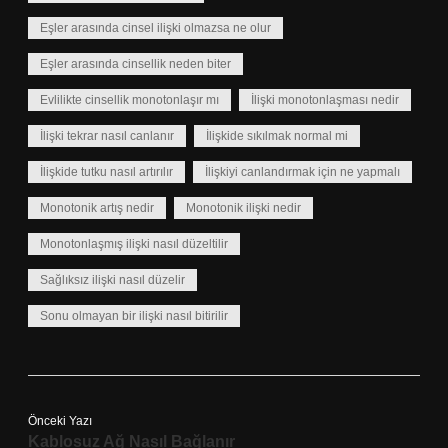
Eşler arasında cinsel ilişki olmazsa ne olur
Eşler arasında cinsellik neden biter
Evlilikte cinsellik monotonlaşır mı
İlişki monotonlaşması nedir
İlişki tekrar nasıl canlanır
İlişkide sıkılmak normal mi
İlişkide tutku nasıl artırılır
İlişkiyi canlandırmak için ne yapmalı
Monotonik artış nedir
Monotonik ilişki nedir
Monotonlaşmış ilişki nasıl düzeltilir
Sağlıksız ilişki nasıl düzelir
Sonu olmayan bir ilişki nasıl bitirilir
Önceki Yazı
Kablosuz Ağ Nasıl Bağlanır