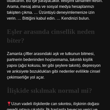
odaklanın. Bu işe yarayacaktır. İletişimi tamamen kesin.
Arama, mesaj atma ve sosyal medya hesaplarınızı
takipten çıkma. … Üzüntüyü deneyimlemenize izin
verin. … Bittiğini kabul edin. … Kendinizi bulun.
Eşler arasında cinsellik neden
biter?
Zamanla çiftler arasındaki aşk ve tutkunun bitmesi,
partnerin bedeninden hoşlanmama, takıntılı kişilik
yapısı (ağız kokusu, ter gibi şeylere takıntı), depresyon
ve anksiyete bozuklukları gibi nedenler evlilikte cinsel
çekimserliğe yol açar.
İlişkide sıkılmak normal mi?
Uzun vadeli ilişkilerde can sıkıntısı, ilişkinin doğası
gereği ortaya çıkabilir. İlk başlarda heyecan verici ve