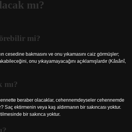
olacak mı?
örebilir mi?
ının cesedine bakmasını ve onu yıkamasını caiz görmüşler;
akabileceğini, onu yıkayamayacağını açıklamışlardır (Kâsânî,
ak mı?
ler cennette beraber olacaklar, cehennemdeyseler cehennemde
r? Saç ektirmenin veya kaş aldırmanın bir sakıncası yoktur.
tilmesinde bir sakınca yoktur.
ı?