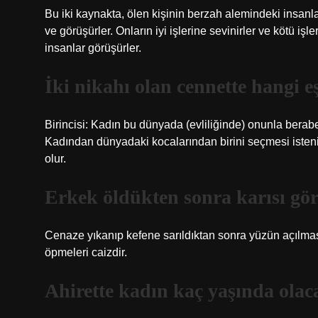
Bu iki kaynakta, ölen kişinin berzah alemindeki insanlar 
ve görüşürler. Onların iyi işlerine sevinirler ve kötü iş
insanlar görüşürler.
İki nikahı olan cennette hangi e
Birincisi: Kadın bu dünyada (evliliğinde) onunla beraber
Kadından dünyadaki kocalarından birini seçmesi istenir
olur.
Erkek öldükten sonra karısı gör
Cenaze yıkanıp kefene sarıldıktan sonra yüzün açılması
öpmeleri caizdir.
Ahirette kadın kaç yaşında olac