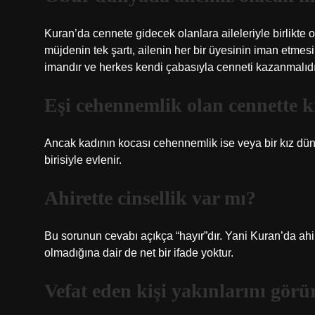
Kuran’da cennete gidecek olanlara aileleriyle birlikte or
müjdenin tek şartı, ailenin her bir üyesinin iman etmes
imandır ve herkes kendi çabasıyla cenneti kazanmalıdı
Eşi cehennemlik olan cennette k
Ancak kadının kocası cehennemlik ise veya bir kız dün
birisiyle evlenir.
Ahirette cinsellik var mı?
Bu sorunun cevabı açıkça “hayır”dır. Yani Kuran’da ahir
olmadığına dair de net bir ifade yoktur.
Vefat eden kişi yakınlarını gör