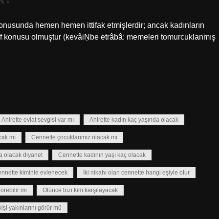
 konusunda hemen hemen ittifak etmişlerdir; ancak kadınların
tilaf konusu olmuştur (kevâiŅbe etrâbâ: memeleri tomurcuklanmış
Ahirette evlat sevgisi var mı
Ahirette kadın kaç yaşında olacak
cak mı
Cennette çocuklarımız olacak mı
a olacak diyanet
Cennette kadının yaşı kaç olacak
ennette kiminle evlenecek
İki nikahı olan cennette hangi eşiyle olur
örebilir mi
Ölünce bizi kim karşılayacak
işi yakınlarını görür mü