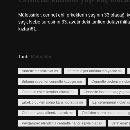
Müfessirler, cennet ehli erkeklerin yaşının 33 olacağı
yaşı, Nebe suresinin 33. ayetindeki tariften dolayı ih
kızlar)61.
Tarih:
Makaleler
Ahirette cinsellik var mı
Ahirette eşler birbirini tanıyacak mı
Birbirini sevenler cennette kavuşur mu
Cennette bedenimiz ola
Cennette eşler beraber olacak mı
Cennette insanlar kaç yaşınd
Erkek öldükten sonra karısı görebilir mi
Eşi cehennemlik olan c
Öbür dünyada ailemiz olacak mı
Öldükten sonra eşler birbirini g
Peygamber efendimiz cennette hangi eşiyle olacak
Vefat eden k