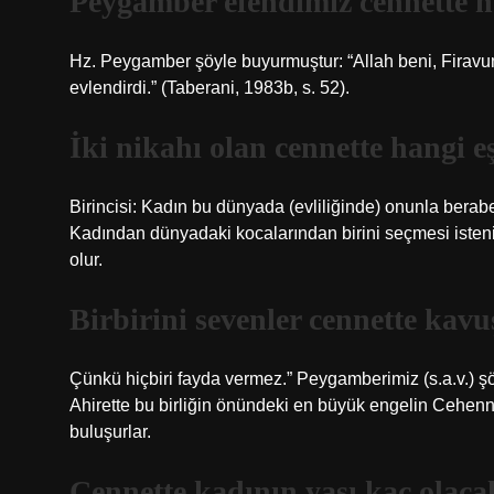
Peygamber efendimiz cennette ha
Hz. Peygamber şöyle buyurmuştur: “Allah beni, Firavun
evlendirdi.” (Taberani, 1983b, s. 52).
İki nikahı olan cennette hangi e
Birincisi: Kadın bu dünyada (evliliğinde) onunla beraber
Kadından dünyadaki kocalarından birini seçmesi istenir
olur.
Birbirini sevenler cennette kav
Çünkü hiçbiri fayda vermez.” Peygamberimiz (s.a.v.) şö
Ahirette bu birliğin önündeki en büyük engelin Cehe
buluşurlar.
Cennette kadının yaşı kaç olaca