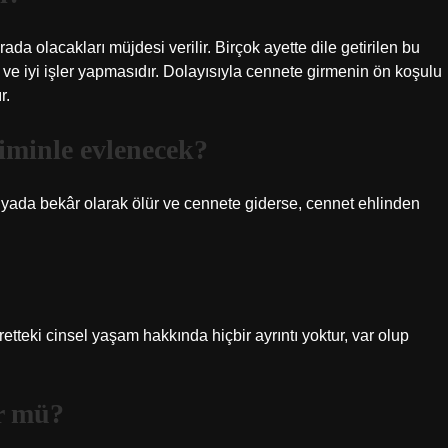
ada olacakları müjdesi verilir. Birçok ayette dile getirilen bu
i ve iyi işler yapmasıdır. Dolayısıyla cennete girmenin ön koşulu
r.
iminle evlenecek?
yada bekâr olarak ölür ve cennete giderse, cennet ehlinden
etteki cinsel yaşam hakkında hiçbir ayrıntı yoktur, var olup
ür mü?