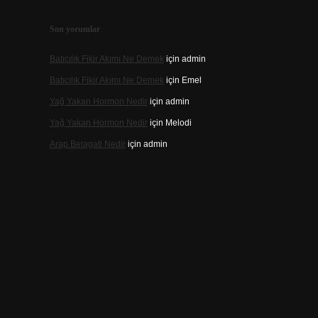
Son yorumlar
Batıcılık Fikir Akımı Ne Demek
için
admin
Batıcılık Fikir Akımı Ne Demek
için
Emel
Yağ Yakan Hormon Nedir
için
admin
Yağ Yakan Hormon Nedir
için
Melodi
Arap Belagati Nedir
için
admin