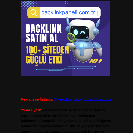
Reklam ve İletişim:
Skype: live:.cid.575569c608265c69
Yasal Uyarı:
Bu internet sitesi, herhangi bir marka,
kurum veya şahıs şirketi ile hiçbir bağlantısı
bulunmamaktadır. Sitede yalnızca kendi hazırladığımız
makaleler paylaşılmaktadır. Burada yer alan içerikler
haber niteliği taşımamakta olup, gerçek kurum ve