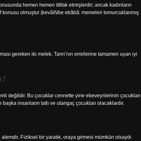
 konusunda hemen hemen ittifak etmişlerdir; ancak kadınların
tilaf konusu olmuştur (kevâiŅbe etrâbâ: memeleri tomurcuklanmış
ı gereken iki melek. Tanrı’nın emirlerine tamamen uyan iyi
ı?
li değildir. Bu çocuklar cennette yine ebeveynlerinin çocukları
 başka insanların tatlı ve utangaç çocukları olacaklardır.
alemdir. Fiziksel bir yaratık, oraya girmesi mümkün olsaydı