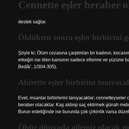
Cennette eşler beraber 
destek sağlar.
Öldükten sonra eşler birbirini g
Şöyle ki; Ölüm cezasına çarptırılan bir kadının, kocas
erkeğin ise ölen karısının sadece ellerine ve yüzüne b
Bedâi’, 1/304-305).
Ahirette eşler birbirini tanıyac
Evet, insanlar birbirlerini tanıyacaklar; cennetteyse
beraber olacaklar. Kaş aldırıp saç ektirmek günah mıdı
Burun estetiğinde ise burunda çok çirkinlik varsa düzel
Öbür dünyada ailemiz olacak m