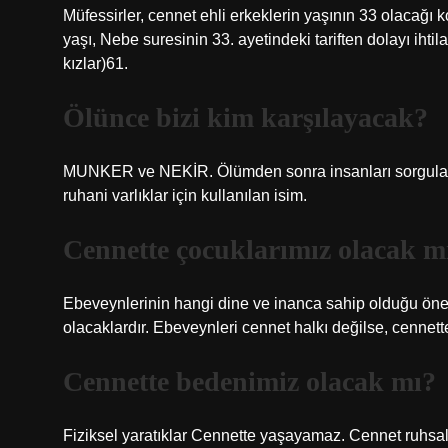
Müfessirler, cennet ehli erkeklerin yaşının 33 olacağı
yaşı, Nebe suresinin 33. ayetindeki tariften dolayı ih
kızlar)61.
Ölünce bizi kim karşılayacak?
MUNKER ve NEKİR. Ölümden sonra insanları sorgulamas
ruhani varlıklar için kullanılan isim.
Cennette çocuklarımız olacak m
Ebeveynlerinin hangi dine ve inanca sahip olduğu önem
olacaklardır. Ebeveynleri cennet halkı değilse, cennette
Cennette bedenimiz olacak mı?
Fiziksel yaratıklar Cennette yaşayamaz. Cennet ruhsal 