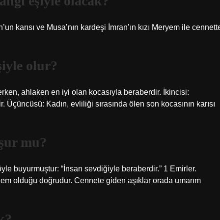
ngi eşiyle olacak?
’un karısı ve Musa’nın kardeşi İmran’ın kızı Meryem ile cennett
şiyle olur?
ken, ahlaken en iyi olan kocasıyla beraberdir. İkincisi:
. Üçüncüsü: Kadın, evliliği sırasında ölen son kocasının karısı
uşur mu?
yle buyurmuştur: “İnsan sevdiğiyle beraberdir.” 1 Emirler.
nnem olduğu doğrudur. Cennete giden aşıklar orada umarım
k?