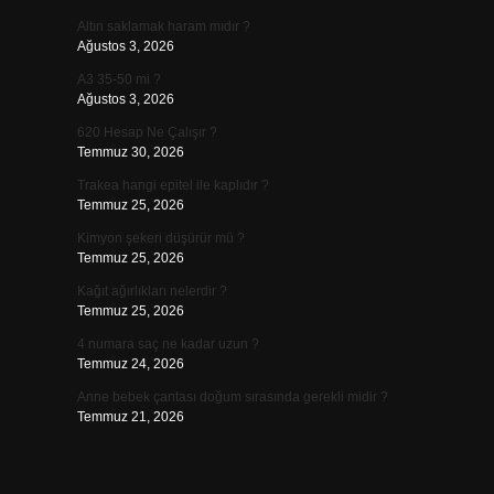
Altın saklamak haram mıdır ?
Ağustos 3, 2026
A3 35-50 mi ?
Ağustos 3, 2026
620 Hesap Ne Çalışır ?
Temmuz 30, 2026
Trakea hangi epitel ile kaplıdır ?
Temmuz 25, 2026
Kimyon şekeri düşürür mü ?
Temmuz 25, 2026
Kağıt ağırlıkları nelerdir ?
Temmuz 25, 2026
4 numara saç ne kadar uzun ?
Temmuz 24, 2026
Anne bebek çantası doğum sırasında gerekli midir ?
Temmuz 21, 2026