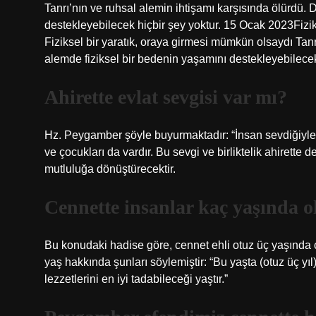
Tanrı’nın ve ruhsal alemin ihtişamı karşısında ölürdü. 
destekleyebilecek hiçbir şey yoktur. 15 Ocak 2023Fizi
Fiziksel bir yaratık, oraya girmesi mümkün olsaydı Tanr
alemde fiziksel bir bedenin yaşamını destekleyebilecek
Ahirette evlat sevgisi var mı?
Hz. Peygamber şöyle buyurmaktadır: “İnsan sevdiğiyle 
ve çocukları da vardır. Bu sevgi ve birliktelik ahirett
mutluluğa dönüştürecektir.
Cennette insanlar kaç yaşında o
Bu konudaki hadise göre, cennet ehli otuz üç yaşında c
yaş hakkında şunları söylemiştir: “Bu yaşta (otuz üç yı
lezzetlerini en iyi tadabileceği yaştır.”