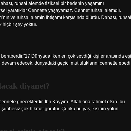
Dahası, ruhsal alemde fiziksel bir bedenin yaşamını
ksel yaratıklar Cennette yaşayamaz. Cennet ruhsal alemdir.
ı’nın ve ruhsal alemin ihtişamı karşısında ölürdü. Dahası, ruhsa
 hiçbir şey yoktur.
beraberdir.”17 Dünyada iken en çok sevdiği kişiler arasında eş
e de devam edecek, dünyadaki geçici mutluluklarını cennette ebedi
lacak diyanet?
ennete gireceklerdir. İbn Kayyim -Allah ona rahmet etsin- bu
l) şüphesiz çok hikmet görülür. Çünkü bu yaş, kişinin yolun