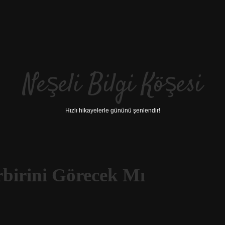
Neşeli Bilgi Köşesi
Hızlı hikayelerle gününü şenlendir!
birini Görecek Mı