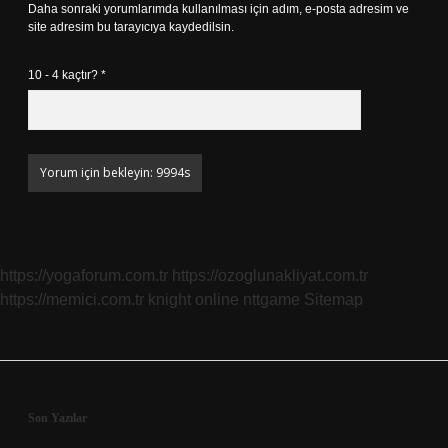
Daha sonraki yorumlarımda kullanılması için adım, e-posta adresim ve
site adresim bu tarayıcıya kaydedilsin.
10 - 4 kaçtır?
*
https://yogaforum.com.tr
https://ozoglunakliyat.com.tr
https://memici.com.tr
knight online
nttgame
Sitemap
Sidebar
Son Yazılar