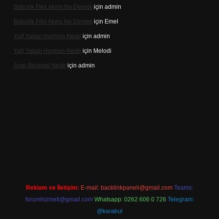
Batıcılık Fikir Akımı Ne Demek
için
admin
Batıcılık Fikir Akımı Ne Demek
için
Emel
Yağ Yakan Hormon Nedir
için
admin
Yağ Yakan Hormon Nedir
için
Melodi
Arap Belagati Nedir
için
admin
iriş adresi
Reklam ve İletişim:
E-mail:
backlinkpaneli@gmail.com
Teams:
forumhizmeti@gmail.com
Whatsapp: 0262 606 0 726
Telegram:
@karabul