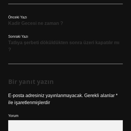
Önceki Yazı
Kadir Gecesi ne zaman ?
Sonraki Yazı
Tatlıya şerbeti döküldükten sonra üzeri kapatılır mı
?
Bir yanıt yazın
E-posta adresiniz yayınlanmayacak.
Gerekli alanlar
*
ile işaretlenmişlerdir
Yorum