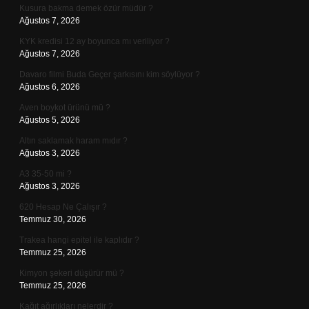
Kusura bakma demek özür müdür ?
Ağustos 7, 2026
KYK kredisi 12 ay boyunca mı veriliyor ?
Ağustos 7, 2026
Davaro filmi Buda Geçer şarkısını kim söylüyor ?
Ağustos 6, 2026
Aven boykot ürünü mü ?
Ağustos 5, 2026
Altın saklamak haram mıdır ?
Ağustos 3, 2026
A3 35-50 mi ?
Ağustos 3, 2026
620 Hesap Ne Çalışır ?
Temmuz 30, 2026
Trakea hangi epitel ile kaplıdır ?
Temmuz 25, 2026
Kimyon şekeri düşürür mü ?
Temmuz 25, 2026
Kağıt ağırlıkları nelerdir ?