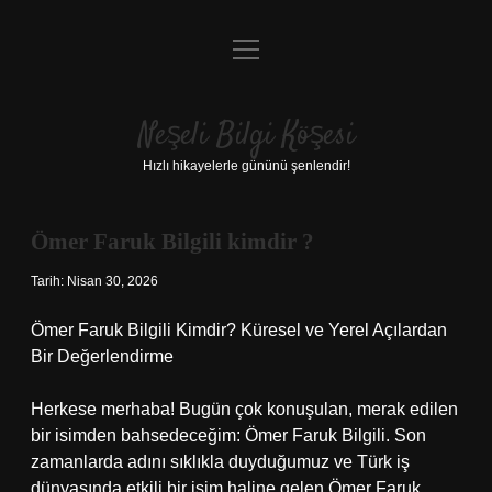
menüyü
Anasayfa
aç
Gizlilik Politikası
Neşeli Bilgi Köşesi
Yasal Uyarı
Hızlı hikayelerle gününü şenlendir!
Hakkımızda
Ömer Faruk Bilgili kimdir ?
Tarih: Nisan 30, 2026
Ömer Faruk Bilgili Kimdir? Küresel ve Yerel Açılardan
Bir Değerlendirme
Herkese merhaba! Bugün çok konuşulan, merak edilen
bir isimden bahsedeceğim: Ömer Faruk Bilgili. Son
zamanlarda adını sıklıkla duyduğumuz ve Türk iş
dünyasında etkili bir isim haline gelen Ömer Faruk