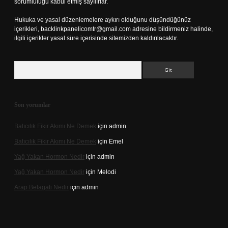
sorumluluğu kabul etmiş sayılırlar.
Hukuka ve yasal düzenlemelere aykırı olduğunu düşündüğünüz
içerikleri,
backlinkpanelicomtr@gmail.com
adresine bildirmeniz halinde,
ilgili içerikler yasal süre içerisinde sitemizden kaldırılacaktır.
Arama
Son yorumlar
Batıcılık Fikir Akımı Ne Demek
için
admin
Batıcılık Fikir Akımı Ne Demek
için
Emel
Yağ Yakan Hormon Nedir
için
admin
Yağ Yakan Hormon Nedir
için
Melodi
Arap Belagati Nedir
için
admin