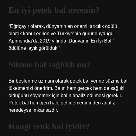
En iyi petek bal nerenin?
“Eğriçayır olarak, dünyanın en önemli arıcılık ödülü
olarak kabul edilen ve Türkiye’nin gurur duyduğu
Apimondia’da 2019 yılında ‘Dünyanın En İyi Balı’
ödülüne layık görüldük.”
Süzme bal sağlıklı mı?
Bir beslenme uzmanı olarak petek bal yerine süzme bal
tüketmenizi öneririm. Balın hem gerçek hem de sağlıklı
olduğunu söylemek için balın analiz edilmesi gerekir.
Petek bal homojen hale getirilemediğinden analiz
neredeyse imkansızdır.
Hangi renk bal iyidir?