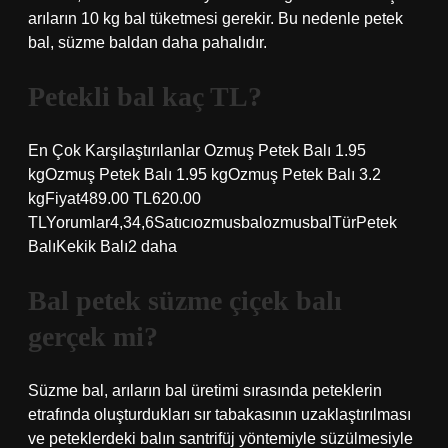
arıların 10 kg bal tüketmesi gerekir. Bu nedenle petek
bal, süzme baldan daha pahalıdır.
Petekli bal kaç TL?
En Çok Karşılaştırılanlar Ozmuş Petek Balı 1.95
kgOzmuş Petek Balı 1.95 kgOzmuş Petek Balı 3.2
kgFiyat489.00 TL620.00
TLYorumlar4,34,6SatıcıozmusbalozmusbalTürPetek
BalıKekik Balı2 daha
Bal petek süzme çiçek balı
gerçek mi?
Süzme bal, arıların bal üretimi sırasında peteklerin
etrafında oluşturdukları sır tabakasının uzaklaştırılması
ve peteklerdeki balın santrifüj yöntemiyle süzülmesiyle