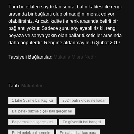
Tüm bu etkileri saydıktan sonra, balın kalitesi ile rengi
arasında bir bağlantı olup olmadığını merak ediyor
olabilirsiniz. Ancak, kalite ile renk arasında belirli bir
bağlantı yoktur. Sadece şunu söyleyebiliriz ki, rengi
beyaza ve sarıya yakın olan ballar tüketiciler arasında
daha popülerdir. Rengine aldanmayın!16 Şubat 2017
Tavsiyeli Bağlantılar:
Mukaffa Mısra Nedir
Tarih:
Makaleler
1 Litre Süzme bal Kaç Kg
2024 balın kilosu ne kadar
Bal petek süzme çiçek balı gerçek mi
Balparmak balı gerçek mi
En güvenilir bal hangisi
En iyi petek bal nerenin
En pahalı bal kaç para