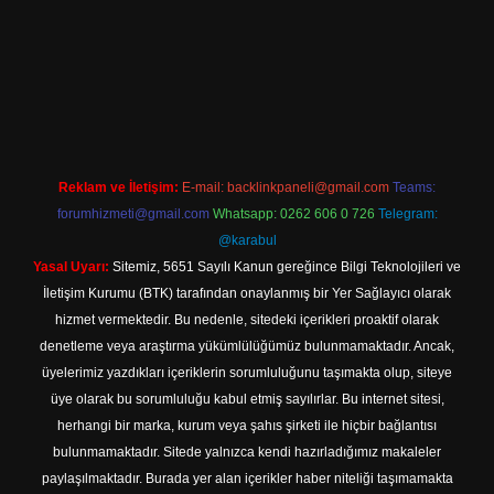
iş adresi
Reklam ve İletişim:
E-mail:
backlinkpaneli@gmail.com
Teams:
forumhizmeti@gmail.com
Whatsapp: 0262 606 0 726
Telegram:
@karabul
Yasal Uyarı:
Sitemiz, 5651 Sayılı Kanun gereğince Bilgi Teknolojileri ve
İletişim Kurumu (BTK) tarafından onaylanmış bir Yer Sağlayıcı olarak
hizmet vermektedir. Bu nedenle, sitedeki içerikleri proaktif olarak
denetleme veya araştırma yükümlülüğümüz bulunmamaktadır. Ancak,
üyelerimiz yazdıkları içeriklerin sorumluluğunu taşımakta olup, siteye
üye olarak bu sorumluluğu kabul etmiş sayılırlar. Bu internet sitesi,
herhangi bir marka, kurum veya şahıs şirketi ile hiçbir bağlantısı
bulunmamaktadır. Sitede yalnızca kendi hazırladığımız makaleler
paylaşılmaktadır. Burada yer alan içerikler haber niteliği taşımamakta