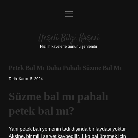
menüyü
Anasayfa
aç
Gizlilik Politikası
Neşeli Bilgi Köşesi
Yasal Uyarı
Hızlı hikayelerle gününü şenlendir!
Hakkımızda
Petek Bal Mı Daha Pahalı Süzme Bal Mı
Tarih: Kasım 5, 2024
Süzme bal mı pahalı
petek bal mı?
Yani petek balı yemenin tadı dışında bir faydası yoktur.
Aksine, bir milli servet kaybedilir. 1 kg bal üretmek için