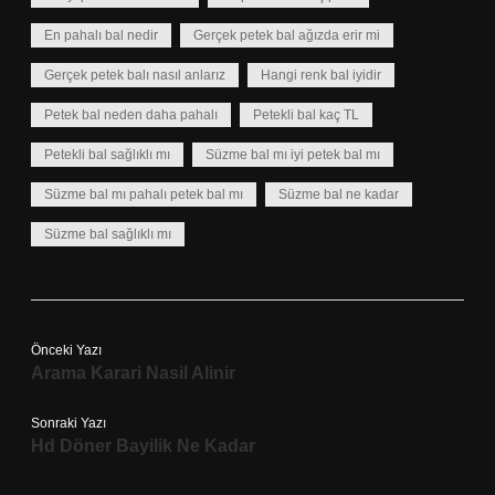
En pahalı bal nedir
Gerçek petek bal ağızda erir mi
Gerçek petek balı nasıl anlarız
Hangi renk bal iyidir
Petek bal neden daha pahalı
Petekli bal kaç TL
Petekli bal sağlıklı mı
Süzme bal mı iyi petek bal mı
Süzme bal mı pahalı petek bal mı
Süzme bal ne kadar
Süzme bal sağlıklı mı
Önceki Yazı
Arama Karari Nasil Alinir
Sonraki Yazı
Hd Döner Bayilik Ne Kadar