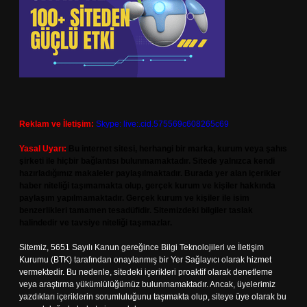
Reklam ve İletişim:
Skype: live:.cid.575569c608265c69
Yasal Uyarı:
Bu internet sitesi, herhangi bir marka, kurum veya şahıs
şirketi ile hiçbir bağlantısı bulunmamaktadır. Sitede yalnızca kendi
hazırladığımız makaleler paylaşılmaktadır. Burada yer alan içerikler
haber niteliği taşımamakta olup, gerçek kurum ve kişiler hakkında
paylaşım yapılmamaktadır. Gerçek kurum ve kişiler ile isim
benzerlikleri tamamen tesadüfidir. Sitemizdeki bilgiler taslak
halindedir ve tavsiye niteliği taşımazlar.
Sitemiz, 5651 Sayılı Kanun gereğince Bilgi Teknolojileri ve İletişim
Kurumu (BTK) tarafından onaylanmış bir Yer Sağlayıcı olarak hizmet
vermektedir. Bu nedenle, sitedeki içerikleri proaktif olarak denetleme
veya araştırma yükümlülüğümüz bulunmamaktadır. Ancak, üyelerimiz
yazdıkları içeriklerin sorumluluğunu taşımakta olup, siteye üye olarak bu