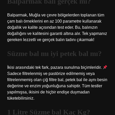
Balparmak balı gerçek mi?
Balparmak, Muğla ve çevre bölgelerden toplanan tüm
çam balı örneklerini en az 100 parametre kullanarak
doğallık ve kalite açısından test eder. Bu, balınızın
doğallığını ve kalitesini garanti altına alır. Tek yapmanız
gereken lezzetli ve gerçek balın tadını çıkarmak!
Süzme bal mı iyi petek bal mı?
İkisi arasındaki tek fark, pazara sunulma biçimleridir.
Sadece filtrelenmiş ve pastörize edilmemiş veya
filtrelenmemiş olan çiğ filtre bal, petek bal ile aynı besin
değerine ve enzim yoğunluğuna sahiptir. Tüm testler
yapılmışsa, ikisini de hiçbir endişe duymadan
tüketebilirsiniz.
1 Litre Süzme bal Kaç Kg?