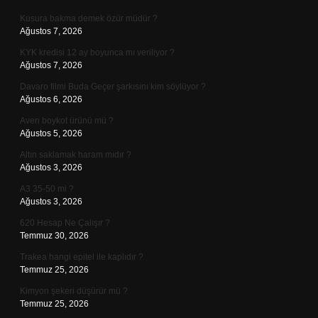
Kusura bakma demek özür müdür ?
Ağustos 7, 2026
KYK kredisi 12 ay boyunca mı veriliyor ?
Ağustos 7, 2026
Davaro filmi Buda Geçer şarkısını kim söylüyor ?
Ağustos 6, 2026
Aven boykot ürünü mü ?
Ağustos 5, 2026
Altın saklamak haram mıdır ?
Ağustos 3, 2026
A3 35-50 mi ?
Ağustos 3, 2026
620 Hesap Ne Çalışır ?
Temmuz 30, 2026
Trakea hangi epitel ile kaplıdır ?
Temmuz 25, 2026
Kimyon şekeri düşürür mü ?
Temmuz 25, 2026