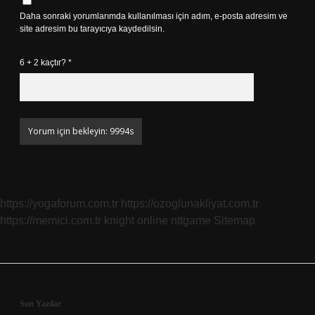
Daha sonraki yorumlarımda kullanılması için adım, e-posta adresim ve
site adresim bu tarayıcıya kaydedilsin.
6 + 2 kaçtır?
*
https://yogaforum.com.tr
https://ozoglunakliyat.com.tr
https://memici.com.tr
knight online
nttgame
Sitemap
Sidebar
Son Yazılar