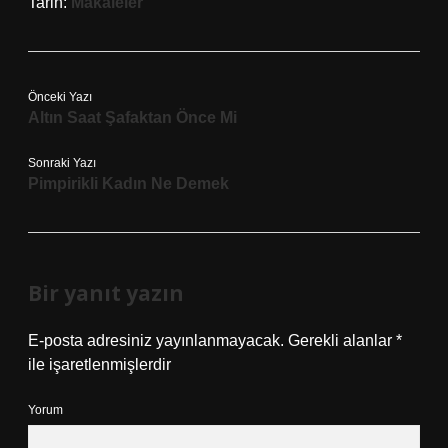
Tarih:
Makaleler
Önceki Yazı
Altın Saat Şafaktan Önce Mi
Sonraki Yazı
Pimpirikli Kadın Ne Demek
Bir yanıt yazın
E-posta adresiniz yayınlanmayacak.
Gerekli alanlar
*
ile işaretlenmişlerdir
Yorum