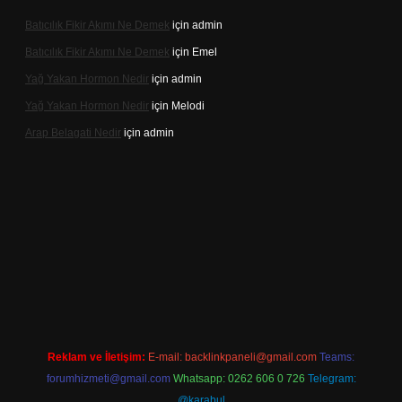
Batıcılık Fikir Akımı Ne Demek
için
admin
Batıcılık Fikir Akımı Ne Demek
için
Emel
Yağ Yakan Hormon Nedir
için
admin
Yağ Yakan Hormon Nedir
için
Melodi
Arap Belagati Nedir
için
admin
iş adresi
Reklam ve İletişim:
E-mail:
backlinkpaneli@gmail.com
Teams:
forumhizmeti@gmail.com
Whatsapp: 0262 606 0 726
Telegram:
@karabul