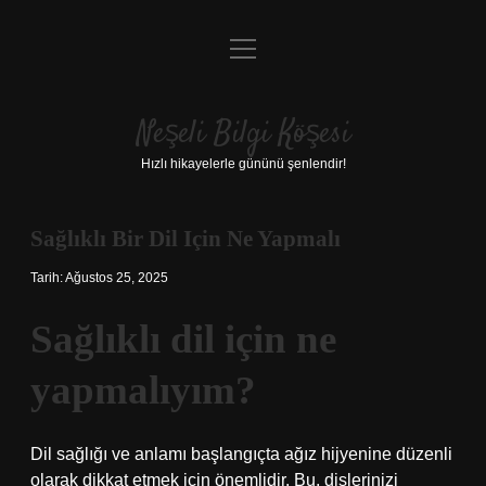
menüyü
Anasayfa
aç
Gizlilik Politikası
Neşeli Bilgi Köşesi
Yasal Uyarı
Hızlı hikayelerle gününü şenlendir!
Hakkımızda
Sağlıklı Bir Dil Için Ne Yapmalı
Tarih: Ağustos 25, 2025
Sağlıklı dil için ne
yapmalıyım?
Dil sağlığı ve anlamı başlangıçta ağız hijyenine düzenli
olarak dikkat etmek için önemlidir. Bu, dişlerinizi