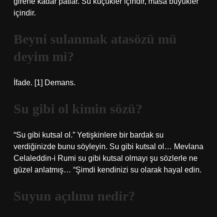
girene kadar patlar. Su küçükler içindir, masa büyükler
içindir.
Beyni sulanmak atasözü mü
deyim mi?
İfade. [1] Demans.
Su gibi ol kimin sözü?
“Su gibi kutsal ol.” Yetişkinlere bir bardak su
verdiğinizde bunu söyleyin. Su gibi kutsal ol… Mevlana
Celaleddin-i Rumi su gibi kutsal olmayı şu sözlerle ne
güzel anlatmış… “Şimdi kendinizi su olarak hayal edin.
Suyun açılımı nedir?