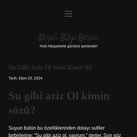
menüyü
Anasayfa
aç
Gizlilik Politikası
Neşeli Bilgi Köşesi
Yasal Uyarı
Hızlı hikayelerle gününü şenlendir!
Hakkımızda
Su Gibi Aziz Ol Sözü Kime Ait
Tarih: Ekim 20, 2024
Su gibi aziz Ol kimin
sözü?
Suyun bütün bu özelliklerinden dolayı sufiler
birbirlerine: “Su gibi aziz ol, yavrum.” derler. Son söz