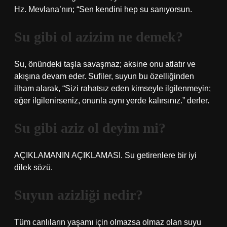
Hz. Mevlana’nın; “Sen kendini hep su sanıyorsun.
Su gibi ol azizim ne demek?
Su, önündeki taşla savaşmaz; aksine onu atlatır ve
akışına devam eder. Sufiler, suyun bu özelliğinden
ilham alarak, “Sizi rahatsız eden kimseyle ilgilenmeyin;
eğer ilgilenirseniz, onunla aynı yerde kalırsınız.” derler.
Su gibi aziz ol deyim mi?
AÇIKLAMANIN AÇIKLAMASI. Su getirenlere bir iyi
dilek sözü.
Suyun azizliği nedir?
Tüm canlıların yaşamı için olmazsa olmaz olan suyu