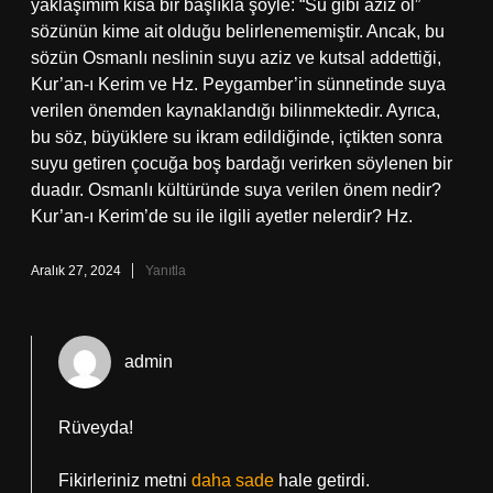
yaklaşımım kısa bir başlıkla şöyle: “Su gibi aziz ol”
sözünün kime ait olduğu belirlenememiştir. Ancak, bu
sözün Osmanlı neslinin suyu aziz ve kutsal addettiği,
Kur’an-ı Kerim ve Hz. Peygamber’in sünnetinde suya
verilen önemden kaynaklandığı bilinmektedir. Ayrıca,
bu söz, büyüklere su ikram edildiğinde, içtikten sonra
suyu getiren çocuğa boş bardağı verirken söylenen bir
duadır. Osmanlı kültüründe suya verilen önem nedir?
Kur’an-ı Kerim’de su ile ilgili ayetler nelerdir? Hz.
Aralık 27, 2024
Yanıtla
admin
Rüveyda!
Fikirleriniz metni
daha sade
hale getirdi.