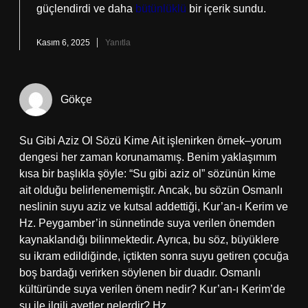
güçlendirdi ve daha
bütünlüklü
bir içerik sundu.
Kasım 6, 2025
Yanıtla
Gökçe
Su Gibi Aziz Ol Sözü Kime Ait işlenirken örnek–yorum
dengesi her zaman korunamamış. Benim yaklaşımım
kısa bir başlıkla şöyle: “Su gibi aziz ol” sözünün kime
ait olduğu belirlenememiştir. Ancak, bu sözün Osmanlı
neslinin suyu aziz ve kutsal addettiği, Kur’an-ı Kerim ve
Hz. Peygamber’in sünnetinde suya verilen önemden
kaynaklandığı bilinmektedir. Ayrıca, bu söz, büyüklere
su ikram edildiğinde, içtikten sonra suyu getiren çocuğa
boş bardağı verirken söylenen bir duadır. Osmanlı
kültüründe suya verilen önem nedir? Kur’an-ı Kerim’de
su ile ilgili ayetler nelerdir? Hz.