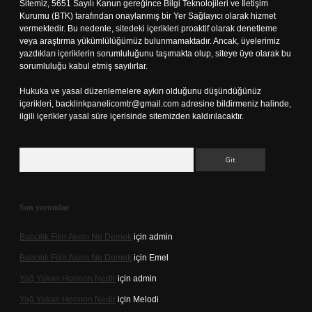
Sitemiz, 5651 Sayılı Kanun gereğince Bilgi Teknolojileri ve İletişim
Kurumu (BTK) tarafından onaylanmış bir Yer Sağlayıcı olarak hizmet
vermektedir. Bu nedenle, sitedeki içerikleri proaktif olarak denetleme
veya araştırma yükümlülüğümüz bulunmamaktadır. Ancak, üyelerimiz
yazdıkları içeriklerin sorumluluğunu taşımakta olup, siteye üye olarak bu
sorumluluğu kabul etmiş sayılırlar.
Hukuka ve yasal düzenlemelere aykırı olduğunu düşündüğünüz
içerikleri,
backlinkpanelicomtr@gmail.com
adresine bildirmeniz halinde,
ilgili içerikler yasal süre içerisinde sitemizden kaldırılacaktır.
Arama
Son yorumlar
Batıcılık Fikir Akımı Ne Demek
için
admin
Batıcılık Fikir Akımı Ne Demek
için
Emel
Yağ Yakan Hormon Nedir
için
admin
Yağ Yakan Hormon Nedir
için
Melodi