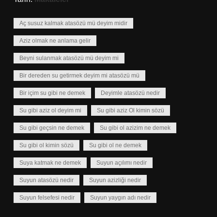
Aç susuz kalmak atasözü mü deyim midir
Aziz olmak ne anlama gelir
Beyni sulanmak atasözü mü deyim mi
Bir dereden su getirmek deyim mi atasözü mü
Bir içim su gibi ne demek
Deyimle atasözü nedir
Su gibi aziz ol deyim mi
Su gibi aziz Ol kimin sözü
Su gibi geçsin ne demek
Su gibi ol azizim ne demek
Su gibi ol kimin sözü
Su gibi ol ne demek
Suya katmak ne demek
Suyun açılımı nedir
Suyun atasözü nedir
Suyun azizliği nedir
Suyun felsefesi nedir
Suyun yaygın adı nedir