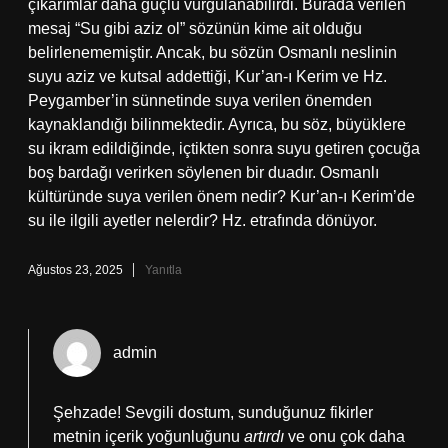
çıkarımlar daha güçlü vurgulanabilirdi. Burada verilen
mesaj “Su gibi aziz ol” sözünün kime ait olduğu
belirlenememiştir. Ancak, bu sözün Osmanlı neslinin
suyu aziz ve kutsal addettiği, Kur’an-ı Kerim ve Hz.
Peygamber’in sünnetinde suya verilen önemden
kaynaklandığı bilinmektedir. Ayrıca, bu söz, büyüklere
su ikram edildiğinde, içtikten sonra suyu getiren çocuğa
boş bardağı verirken söylenen bir duadır. Osmanlı
kültüründe suya verilen önem nedir? Kur’an-ı Kerim’de
su ile ilgili ayetler nelerdir? Hz. etrafında dönüyor.
Ağustos 23, 2025
Yanıtla
admin
Şehzade! Sevgili dostum, sunduğunuz fikirler
metnin içerik yoğunluğunu
artırdı
ve onu çok daha