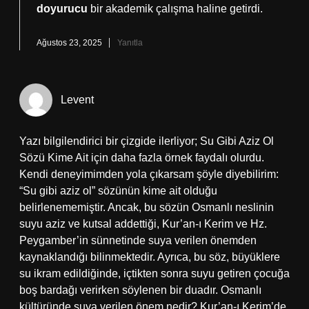
doyurucu
bir akademik çalışma haline getirdi.
Ağustos 23, 2025
Yanıtla
Levent
Yazı bilgilendirici bir çizgide ilerliyor; Su Gibi Aziz Ol
Sözü Kime Ait için daha fazla örnek faydalı olurdu.
Kendi deneyimimden yola çıkarsam şöyle diyebilirim:
“Su gibi aziz ol” sözünün kime ait olduğu
belirlenememiştir. Ancak, bu sözün Osmanlı neslinin
suyu aziz ve kutsal addettiği, Kur’an-ı Kerim ve Hz.
Peygamber’in sünnetinde suya verilen önemden
kaynaklandığı bilinmektedir. Ayrıca, bu söz, büyüklere
su ikram edildiğinde, içtikten sonra suyu getiren çocuğa
boş bardağı verirken söylenen bir duadır. Osmanlı
kültüründe suya verilen önem nedir? Kur’an-ı Kerim’de