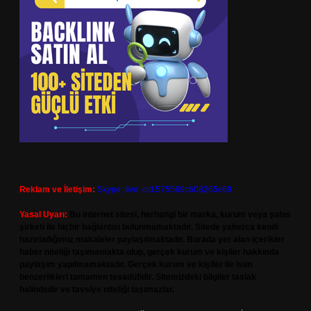
Reklam ve İletişim:
Skype: live:.cid.575569c608265c69
Yasal Uyarı:
Bu internet sitesi, herhangi bir marka, kurum veya şahıs
şirketi ile hiçbir bağlantısı bulunmamaktadır. Sitede yalnızca kendi
hazırladığımız makaleler paylaşılmaktadır. Burada yer alan içerikler
haber niteliği taşımamakta olup, gerçek kurum ve kişiler hakkında
paylaşım yapılmamaktadır. Gerçek kurum ve kişiler ile isim
benzerlikleri tamamen tesadüfidir. Sitemizdeki bilgiler taslak
halindedir ve tavsiye niteliği taşımazlar.