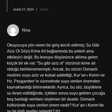
Aralık 27, 2024
Yanıtla
Nisa
Okuyucuya yön veren bir giriş tercih edilmiş; Su Gibi
Aziz Ol Sözü Kime Ait bağlamında bu yeterli ama
etkileyici değil. Bu konuyu düşününce aklıma gelen
küçük bir ek var: “Su gibi aziz ol” sözünün kime ait
olduğu belirlenememiştir. Ancak, bu sözün Osmanlı
neslinin suyu aziz ve kutsal addettiği, Kur’an-ı Kerim ve
Hz. Peygamber’in sünnetinde suya verilen önemden
kaynaklandığı bilinmektedir. Ayrıca, bu söz, büyüklere
su ikram edildiğinde, içtikten sonra suyu getiren çocuğa
boş bardağı verirken söylenen bir duadır. Osmanlı
kültüründe suya verilen önem nedir? Kur’an-ı Kerim’de
su ile ilgili ayetler nelerdir? Hz.