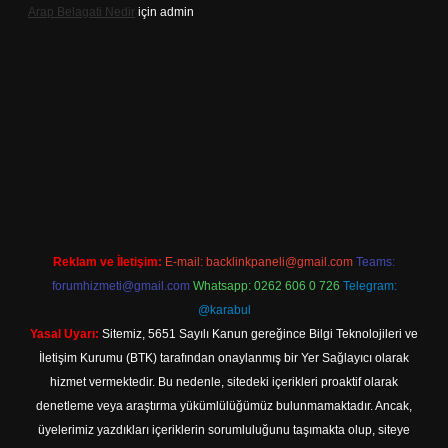
Arap Belagati Nedir
için
admin
et yeni giriş adresi
Reklam ve İletişim:
E-mail:
backlinkpaneli@gmail.com
Teams:
forumhizmeti@gmail.com
Whatsapp: 0262 606 0 726
Telegram:
@karabul
Yasal Uyarı:
Sitemiz, 5651 Sayılı Kanun gereğince Bilgi Teknolojileri ve
İletişim Kurumu (BTK) tarafından onaylanmış bir Yer Sağlayıcı olarak
hizmet vermektedir. Bu nedenle, sitedeki içerikleri proaktif olarak
denetleme veya araştırma yükümlülüğümüz bulunmamaktadır. Ancak,
üyelerimiz yazdıkları içeriklerin sorumluluğunu taşımakta olup, siteye