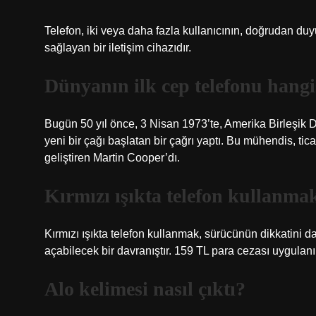
Telefon, iki veya daha fazla kullanıcının, doğrudan 
sağlayan bir iletişim cihazıdır.
Dünyanın ilk cep telefonu hangi
Bugün 50 yıl önce, 3 Nisan 1973’te, Amerika Birleşik De
yeni bir çağı başlatan bir çağrı yaptı. Bu mühendis, tic
geliştiren Martin Cooper’dı.
Kırmızı ışıkta telefon kullanma
Kırmızı ışıkta telefon kullanmak, sürücünün dikkatini da
açabilecek bir davranıştır. 159 TL para cezası uygulanı
Alo kelimesi nasıl çıktı?