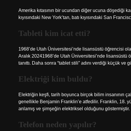
Amerika kıtasının bir ucundan diğer ucuna döşediği k
kıyısındaki New York’tan, batı kıyısındaki San Francisc
Tableti kim icat etti?
1968’de Utah Üniversitesi’nde lisansüstü öğrencisi olan A
Aralık 20241968’de Utah Üniversitesi’nde lisansüstü öğr
tanıttı. Daha sonra “tablet stili” adını verdiği küçük ve g
Elektriği kim buldu?
Elektriğin keşfi, tarih boyunca birçok bilim insanının ça
genellikle Benjamin Franklin’e atfedilir. Franklin, 18. y
anlamış ve şimşeğin elektriksel olduğunu göstermiştir.
Telefon neden yapılır?