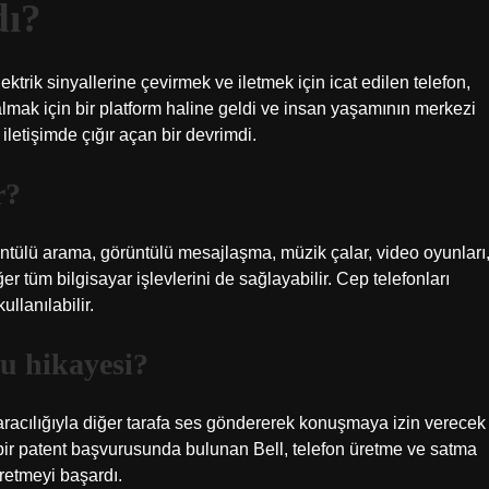
dı?
ktrik sinyallerine çevirmek ve iletmek için icat edilen telefon,
ve almak için bir platform haline geldi ve insan yaşamının merkezi
iletişimde çığır açan bir devrimdi.
r?
örüntülü arama, görüntülü mesajlaşma, müzik çalar, video oyunları
iğer tüm bilgisayar işlevlerini de sağlayabilir. Cep telefonları
ullanılabilir.
u hikayesi?
r aracılığıyla diğer tarafa ses göndererek konuşmaya izin verecek
bir patent başvurusunda bulunan Bell, telefon üretme ve satma
üretmeyi başardı.