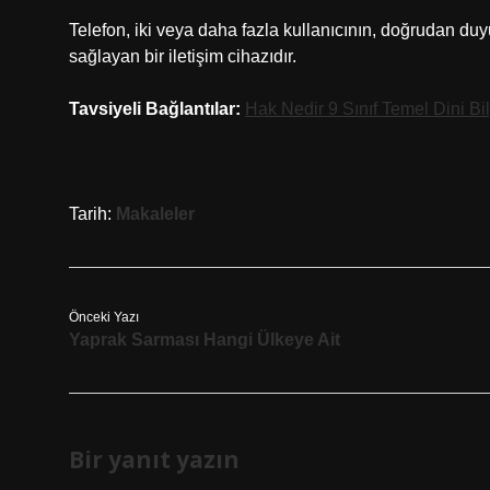
Telefon, iki veya daha fazla kullanıcının, doğrudan 
sağlayan bir iletişim cihazıdır.
Tavsiyeli Bağlantılar:
Hak Nedir 9 Sınıf Temel Dini Bil
Tarih:
Makaleler
Önceki Yazı
Yaprak Sarması Hangi Ülkeye Ait
Bir yanıt yazın