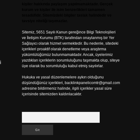
kişiler hakkında paylaşım yapılmamaktadır. Gerçek
kurum ve kişiler ile isim benzerlikleri tamamen
tesadüfidir. Sitemizdeki bilgiler taslak halindedir ve
tavsiye niteliği taşımazlar.
Sitemiz, 5651 Sayılı Kanun gereğince Bilgi Teknolojileri
ve İletişim Kurumu (BTK) tarafından onaylanmış bir Yer
Sağlayıcı olarak hizmet vermektedir. Bu nedenle, sitedeki
içerikleri proaktif olarak denetleme veya araştırma
yükümlülüğümüz bulunmamaktadır. Ancak, üyelerimiz
yazdıkları içeriklerin sorumluluğunu taşımakta olup, siteye
i
üye olarak bu sorumluluğu kabul etmiş sayılırlar.
Hukuka ve yasal düzenlemelere aykırı olduğunu
düşündüğünüz içerikleri,
backlinkpanelicomtr@gmail.com
adresine bildirmeniz halinde, ilgili içerikler yasal süre
içerisinde sitemizden kaldırılacaktır.
Arama