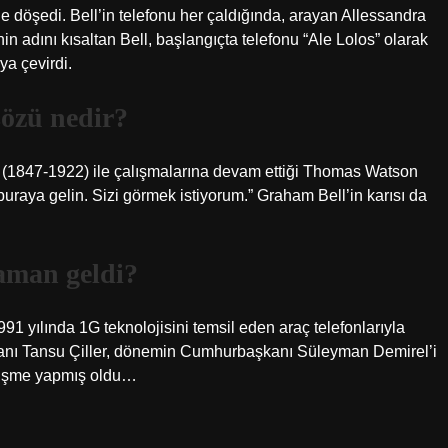
vine döşedi. Bell’in telefonu her çaldığında, arayan Allessandra
n adını kısaltan Bell, başlangıçta telefonu “Ale Lolos” olarak
ya çevirdi.
sözü nedir?
(1847-1922) ile çalışmalarına devam ettiği Thomas Watson
 buraya gelin. Sizi görmek istiyorum.” Graham Bell’in karısı da
zaman geldi?
991 yılında 1G teknolojisini temsil eden araç telefonlarıyla
kanı Tansu Çiller, dönemin Cumhurbaşkanı Süleyman Demirel’i
örüşme yapmış oldu…