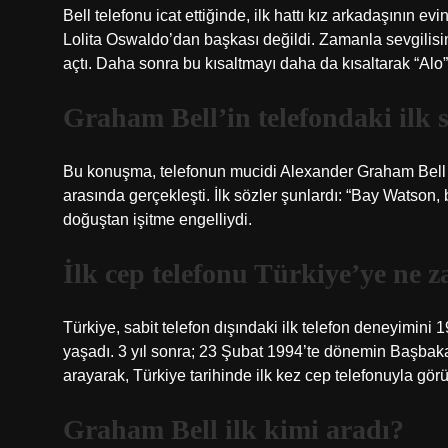
Bell telefonu icat ettiğinde, ilk hattı kız arkadaşının e
Lolita Oswaldo’dan başkası değildi. Zamanla sevgilisini
açtı. Daha sonra bu kısaltmayı daha da kısaltarak “Alo”
Graham Bell’in telefondaki ilk 
Bu konuşma, telefonun mucidi Alexander Graham Bell 
arasında gerçekleşti. İlk sözler şunlardı: “Bay Watson,
doğuştan işitme engelliydi.
İlk cep telefonu Türkiye’ye ne 
Türkiye, sabit telefon dışındaki ilk telefon deneyimini 1
yaşadı. 3 yıl sonra; 23 Şubat 1994’te dönemin Başba
arayarak, Türkiye tarihinde ilk kez cep telefonuyla g
Graham Bell ilk kimi aradı?