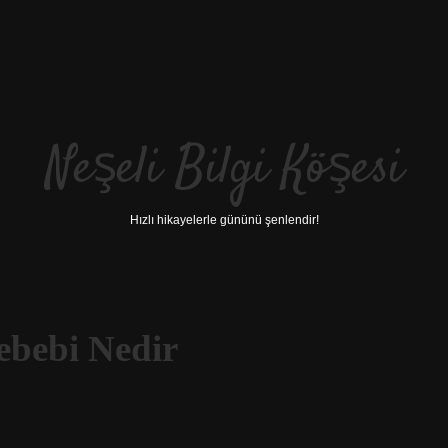
Neşeli Bilgi Köşesi
Hızlı hikayelerle gününü şenlendir!
ebebi Nedir