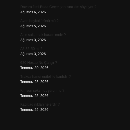
Davaro filmi Buda Geçer şarkısını kim söylüyor ?
Ağustos 6, 2026
Aven boykot ürünü mü ?
Ağustos 5, 2026
Altın saklamak haram mıdır ?
Ağustos 3, 2026
A3 35-50 mi ?
Ağustos 3, 2026
620 Hesap Ne Çalışır ?
,
Temmuz 30, 2026
Trakea hangi epitel ile kaplıdır ?
Temmuz 25, 2026
Kimyon şekeri düşürür mü ?
Temmuz 25, 2026
Kağıt ağırlıkları nelerdir ?
Temmuz 25, 2026