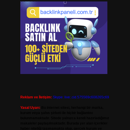
Reklam ve İletişim:
Skype: live:.cid.575569c608265c69
Yasal Uyarı:
Bu internet sitesi, herhangi bir marka,
kurum veya şahıs şirketi ile hiçbir bağlantısı
bulunmamaktadır. Sitede yalnızca kendi hazırladığımız
makaleler paylaşılmaktadır. Burada yer alan içerikler
haber niteliği taşımamakta olup, gerçek kurum ve