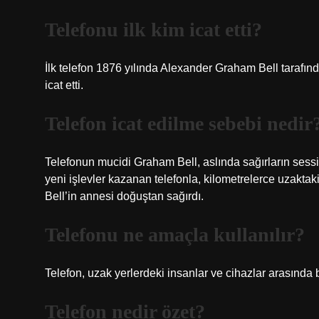
Telefonu ilk kim icat etti?
İlk telefon 1876 yılında Alexander Graham Bell tarafınd
icat etti.
Telefon icat edilme sebebi nedir
Telefonun mucidi Graham Bell, aslında sağırların sessi
yeni işlevler kazanan telefonla, kilometrelerce uzaktak
Bell’in annesi doğuştan sağırdı.
Telefonu ne amaçla kullanılır?
Telefon, uzak yerlerdeki insanlar ve cihazlar arasında b
Telefon nedir özet?