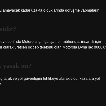
duyulamayacak kadar uzakta olduklarında görüşme yapmalarını
sidir?
vletleri’nde Motorola için çalışan bir mühendis, insanlık için
ari olarak üretilen ilk cep telefonu olan Motorola DynaTac 8000X’
k yasak mı?
ğıtarak ve yol güvenliğini tehlikeye atarak ciddi kazalara yol
r.