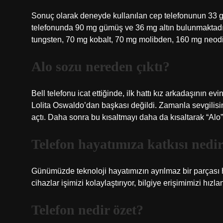
Sonuç olarak deneyde kullanılan cep telefonunun 33 gr 
telefonunda 90 mg gümüş ve 36 mg altın bulunmaktadı
tungsten, 70 mg kobalt, 70 mg molibden, 160 mg neod
Alo sozu nereden çıktı?
Bell telefonu icat ettiğinde, ilk hattı kız arkadaşının e
Lolita Oswaldo’dan başkası değildi. Zamanla sevgilisini
açtı. Daha sonra bu kısaltmayı daha da kısaltarak “Alo”
Telefon hayatımıza katkısı nedi
Günümüzde teknoloji hayatımızın ayrılmaz bir parçası halin
cihazlar işimizi kolaylaştırıyor, bilgiye erişimimizi hızl
Telefon nedir özet?