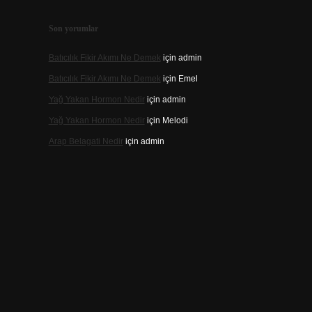
Son yorumlar
Batıcılık Fikir Akımı Ne Demek
için
admin
Batıcılık Fikir Akımı Ne Demek
için
Emel
Yağ Yakan Hormon Nedir
için
admin
Yağ Yakan Hormon Nedir
için
Melodi
Arap Belagati Nedir
için
admin