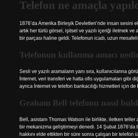
Telefon ne amaçla yapıl
1876’da Amerika Birleşik Devletleri’nde insan sesini ele
artık her türlü görsel, işitsel ve yazılı içeriği iletmek 
bir parçası haline geldi. Telefonun icadı, uzun mesafeli 
Telefonun kullanma amacı nedi
Sesli ve yazılı aramaların yanı sıra, kullanıcılarına g
İnternet, veri transferi ve hatta ofis uygulamaları gibi d
ayrıca İnternet ve telefon bankacılığı hizmetleri için de k
Graham Bell telefonu nasıl buld
Bell, asistanı Thomas Watson ile birlikte, iletken telle
bir mekanizma geliştirmeyi denedi. 14 Şubat 1876’da 
hakkını elde ettikten bir süre sonra çalışan bir telefon 