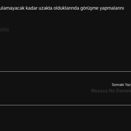
duyulamayacak kadar uzakta olduklarında görüşme yapmalarını
giler
Sonraki Yaz
Mezuza Ne Deme