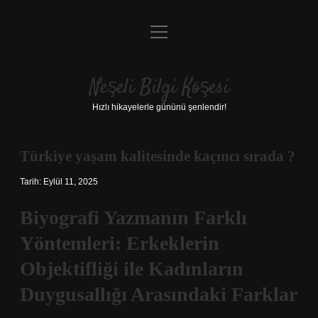
menüyü
Anasayfa
aç
Gizlilik Politikası
Neşeli Bilgi Köşesi
Yasal Uyarı
Hızlı hikayelerle gününü şenlendir!
Hakkımızda
Türkiye yaşam kalitesinde kaçıncı sırada ?
Tarih: Eylül 11, 2025
Biyografi Yazmanın Farklı
Yöntemleri: Erkeklerin
Objektifliği ile Kadınların
Duygusallığı Arasındaki Farklar