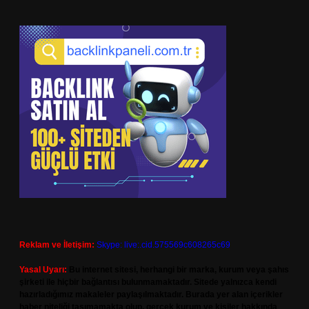
Reklam ve İletişim:
Skype: live:.cid.575569c608265c69
Yasal Uyarı:
Bu internet sitesi, herhangi bir marka, kurum veya şahıs
şirketi ile hiçbir bağlantısı bulunmamaktadır. Sitede yalnızca kendi
hazırladığımız makaleler paylaşılmaktadır. Burada yer alan içerikler
haber niteliği taşımamakta olup, gerçek kurum ve kişiler hakkında