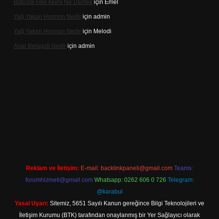
Batıcılık Fikir Akımı Ne Demek
için
Emel
Yağ Yakan Hormon Nedir
için
admin
Yağ Yakan Hormon Nedir
için
Melodi
Arap Belagati Nedir
için
admin
i giriş adresi
Reklam ve İletişim:
E-mail:
backlinkpaneli@gmail.com
Teams:
forumhizmeti@gmail.com
Whatsapp: 0262 606 0 726
Telegram:
@karabul
Yasal Uyarı:
Sitemiz, 5651 Sayılı Kanun gereğince Bilgi Teknolojileri ve
İletişim Kurumu (BTK) tarafından onaylanmış bir Yer Sağlayıcı olarak