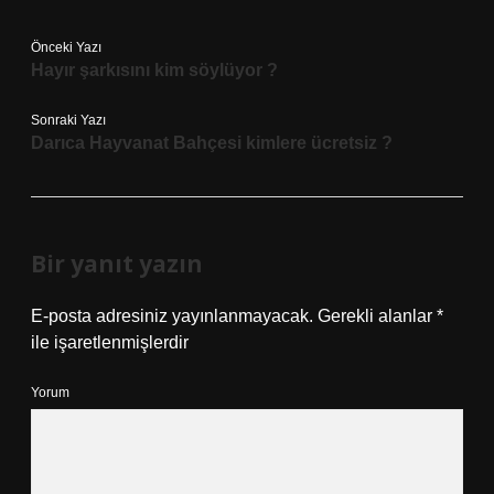
Önceki Yazı
Hayır şarkısını kim söylüyor ?
Sonraki Yazı
Darıca Hayvanat Bahçesi kimlere ücretsiz ?
Bir yanıt yazın
E-posta adresiniz yayınlanmayacak.
Gerekli alanlar
*
ile işaretlenmişlerdir
Yorum