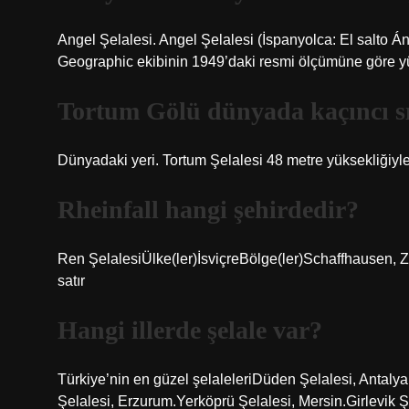
Angel Şelalesi. Angel Şelalesi (İspanyolca: El salto Á
Geographic ekibinin 1949’daki resmi ölçümüne göre yü
Tortum Gölü dünyada kaçıncı s
Dünyadaki yeri. Tortum Şelalesi 48 metre yüksekliğiyl
Rheinfall hangi şehirdedir?
Ren ŞelalesiÜlke(ler)İsviçreBölge(ler)Schaffhausen,
satır
Hangi illerde şelale var?
Türkiye’nin en güzel şelaleleriDüden Şelalesi, Antaly
Şelalesi, Erzurum.Yerköprü Şelalesi, Mersin.Girlevik