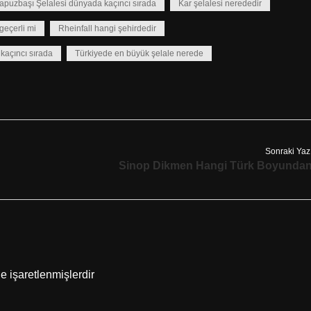
apuzbaşı Şelalesi dünyada kaçıncı sırada
Kar şelalesi nerededir
geçerli mi
Rheinfall hangi şehirdedir
 kaçıncı sırada
Türkiyede en büyük şelale nerede
Sonraki Yaz
Sinop Dikmen Hangi Türk Boyunda
le işaretlenmişlerdir