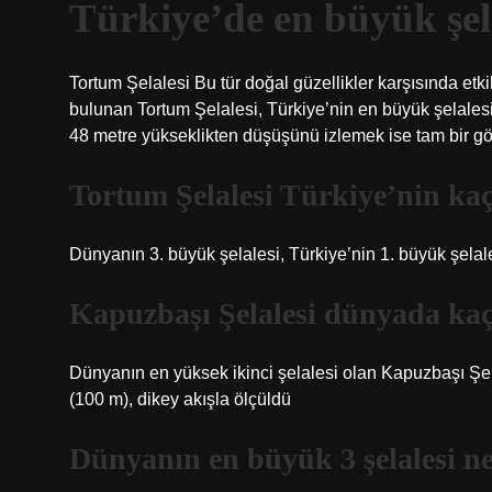
Türkiye’de en büyük şel
Tortum Şelalesi Bu tür doğal güzellikler karşısında 
bulunan Tortum Şelalesi, Türkiye’nin en büyük şelalesi 
48 metre yükseklikten düşüşünü izlemek ise tam bir göz
Tortum Şelalesi Türkiye’nin kaç
Dünyanın 3. büyük şelalesi, Türkiye’nin 1. büyük şelal
Kapuzbaşı Şelalesi dünyada kaç
Dünyanın en yüksek ikinci şelalesi olan Kapuzbaşı Şel
(100 m), dikey akışla ölçüldü
Dünyanın en büyük 3 şelalesi n