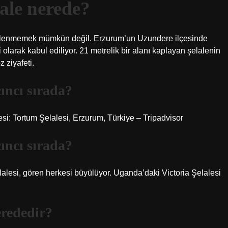
ale nerede?
etkilenmemek mümkün değil. Erzurum’un Uzundere ilçesinde
olarak kabul ediliyor. 21 metrelik bir alanı kaplayan şelalenin
 ziyafeti.
ıncı sırada?
esi: Tortum Şelalesi, Erzurum, Türkiye – Tripadvisor
ıncı sırada?
alesi, gören herkesi büyülüyor. Uganda’daki Victoria Şelalesi
erededir?