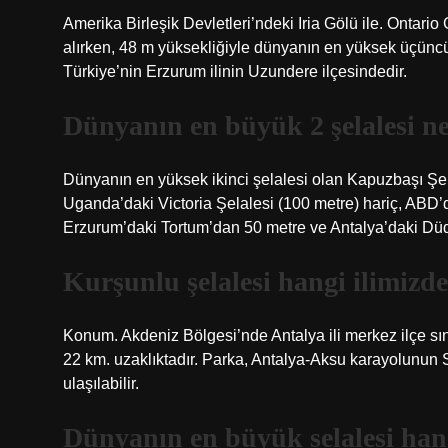
Amerika Birleşik Devletleri’ndeki Iria Gölü ile. Ontario
alırken, 48 m yüksekliğiyle dünyanın en yüksek üçüncü 
Türkiye’nin Erzurum ilinin Uzundere ilçesindedir.
Dünyanın en büyük 2 şelalesi n
Dünyanın en yüksek ikinci şelalesi olan Kapuzbaşı Şel
Uganda’daki Victoria Şelalesi (100 metre) hariç, ABD’
Erzurum’daki Tortum’dan 50 metre ve Antalya’daki Dü
Kurşunlu şelalesi hangi ilimizd
Konum. Akdeniz Bölgesi’nde Antalya ili merkez ilçe sını
22 km. uzaklıktadır. Parka, Antalya-Aksu karayolunun 
ulaşılabilir.
Dünyanın en büyük selalesi han