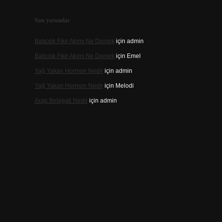
Son yorumlar
Batıcılık Fikir Akımı Ne Demek
için
admin
Batıcılık Fikir Akımı Ne Demek
için
Emel
Yağ Yakan Hormon Nedir
için
admin
Yağ Yakan Hormon Nedir
için
Melodi
Arap Belagati Nedir
için
admin