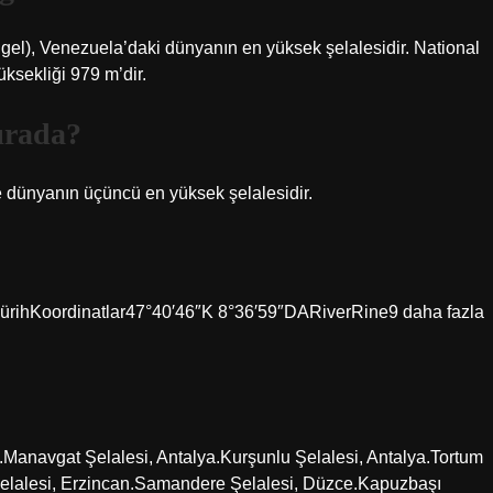
ngel), Venezuela’daki dünyanın en yüksek şelalesidir. National
ksekliği 979 m’dir.
ırada?
e dünyanın üçüncü en yüksek şelalesidir.
 ZürihKoordinatlar47°40′46″K 8°36′59″DARiverRine9 daha fazla
a.Manavgat Şelalesi, Antalya.Kurşunlu Şelalesi, Antalya.Tortum
 Şelalesi, Erzincan.Samandere Şelalesi, Düzce.Kapuzbaşı