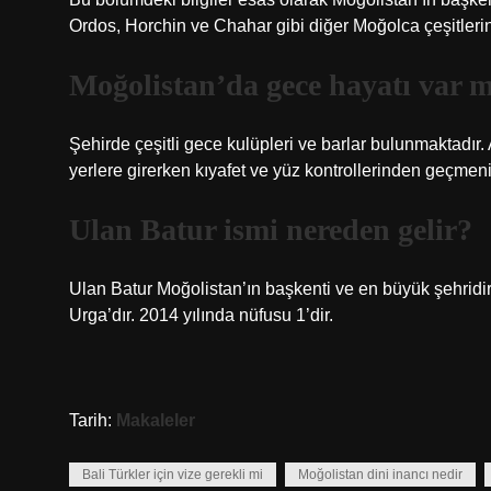
Ordos, Horchin ve Chahar gibi diğer Moğolca çeşitlerin
Moğolistan’da gece hayatı var 
Şehirde çeşitli gece kulüpleri ve barlar bulunmaktadır.
yerlere girerken kıyafet ve yüz kontrollerinden geçmeniz
Ulan Batur ismi nereden gelir?
Ulan Batur Moğolistan’ın başkenti ve en büyük şehridi
Urga’dır. 2014 yılında nüfusu 1’dir.
Tarih:
Makaleler
Bali Türkler için vize gerekli mi
Moğolistan dini inancı nedir