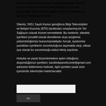
kişiler hakkında paylaşım yapılmamaktadır. Gerçek
kurum ve kişiler ile isim benzerlikleri tamamen
tesadüfidir. Sitemizdeki bilgiler taslak halindedir ve
tavsiye niteliği taşımazlar.
Sitemiz, 5651 Sayılı Kanun gereğince Bilgi Teknolojileri
ve İletişim Kurumu (BTK) tarafından onaylanmış bir Yer
Sağlayıcı olarak hizmet vermektedir. Bu nedenle, sitedeki
içerikleri proaktif olarak denetleme veya araştırma
yükümlülüğümüz bulunmamaktadır. Ancak, üyelerimiz
yazdıkları içeriklerin sorumluluğunu taşımakta olup, siteye
ı
üye olarak bu sorumluluğu kabul etmiş sayılırlar.
Hukuka ve yasal düzenlemelere aykırı olduğunu
düşündüğünüz içerikleri,
backlinkpanelicomtr@gmail.com
adresine bildirmeniz halinde, ilgili içerikler yasal süre
içerisinde sitemizden kaldırılacaktır.
Arama