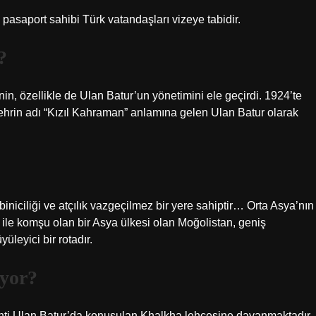
asaport sahibi Türk vatandaşları vizeye tabidir.
?
in, özellikle de Ulan Batur’un yönetimini ele geçirdi. 1924’te
şehrin adı “Kızıl Kahraman” anlamına gelen Ulan Batur olarak
iniciliği ve atçılık vazgeçilmez bir yere sahiptir… Orta Asya’nın
le komşu olan bir Asya ülkesi olan Moğolistan, geniş
üleyici bir rotadır.
uyor?
enti Ulan Batur’da konuşulan Khalkha lehçesine dayanmaktadır.