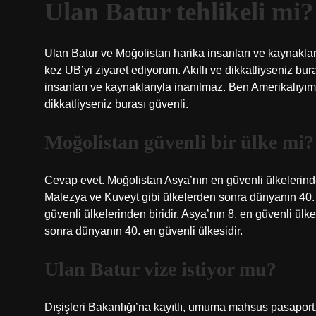
Ulan Batur tehlikeli mi?
Ulan Batur ve Moğolistan harika insanları ve kaynakları
kez UB’yi ziyaret ediyorum. Akıllı ve dikkatliyseniz bu
insanları ve kaynaklarıyla inanılmaz. Ben Amerikalıyım v
dikkatliyseniz burası güvenli.
Moğolistan güvenli bir ülke mi?
Cevap evet. Moğolistan Asya’nın en güvenli ülkelerinde
Malezya ve Kuveyt gibi ülkelerden sonra dünyanın 40. 
güvenli ülkelerinden biridir. Asya’nın 8. en güvenli ü
sonra dünyanın 40. en güvenli ülkesidir.
Ulan Batur vize istiyor mu?
Dışişleri Bakanlığı’na kayıtlı, umuma mahsus pasaport