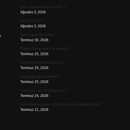
Altın saklamak haram mıdır ?
Ağustos 3, 2026
A3 35-50 mi ?
Ağustos 3, 2026
620 Hesap Ne Çalışır ?
e
Temmuz 30, 2026
Trakea hangi epitel ile kaplıdır ?
Temmuz 25, 2026
Kimyon şekeri düşürür mü ?
Temmuz 25, 2026
Kağıt ağırlıkları nelerdir ?
Temmuz 25, 2026
4 numara saç ne kadar uzun ?
Temmuz 24, 2026
Anne bebek çantası doğum sırasında gerekli midir ?
Temmuz 21, 2026