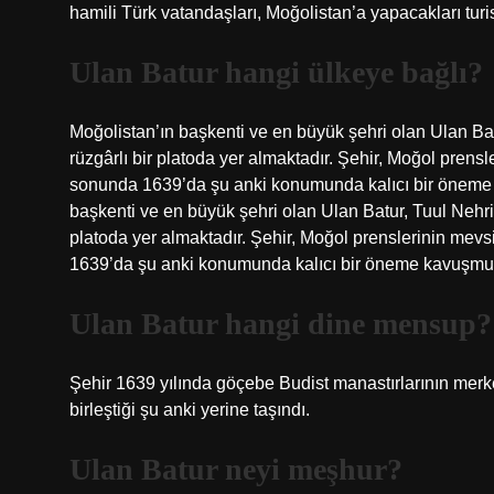
hamili Türk vatandaşları, Moğolistan’a yapacakları turi
Ulan Batur hangi ülkeye bağlı?
Moğolistan’ın başkenti ve en büyük şehri olan Ulan Batu
rüzgârlı bir platoda yer almaktadır. Şehir, Moğol pren
sonunda 1639’da şu anki konumunda kalıcı bir öneme
başkenti ve en büyük şehri olan Ulan Batur, Tuul Nehri’n
platoda yer almaktadır. Şehir, Moğol prenslerinin mev
1639’da şu anki konumunda kalıcı bir öneme kavuşmuş
Ulan Batur hangi dine mensup?
Şehir 1639 yılında göçebe Budist manastırlarının merke
birleştiği şu anki yerine taşındı.
Ulan Batur neyi meşhur?