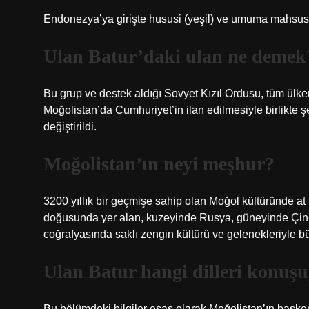
Endonezya’ya girişte hususi (yeşil) ve umuma mahsus p
Ulan Batur’daki ulan ne demek
Bu grup ve destek aldığı Sovyet Kızıl Ordusu, tüm ülken
Moğolistan’da Cumhuriyet’in ilan edilmesiyle birlikte 
değiştirildi.
Moğolistan’ın neyi meşhur?
3200 yıllık bir geçmişe sahip olan Moğol kültüründe at b
doğusunda yer alan, kuzeyinde Rusya, güneyinde Çin i
coğrafyasında saklı zengin kültürü ve gelenekleriyle büy
Ulan Batur hangi dilleri konuş
Bu bölümdeki bilgiler esas olarak Moğolistan’ın başk