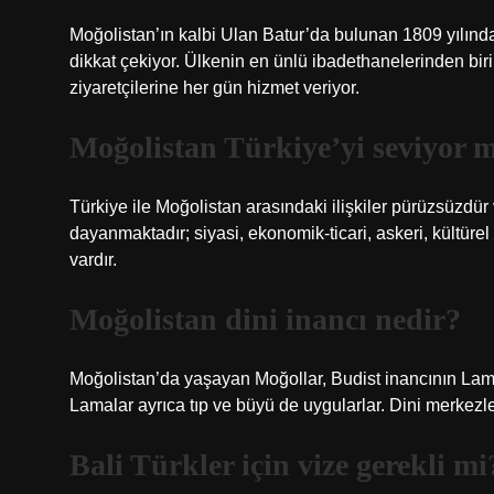
Moğolistan’ın kalbi Ulan Batur’da bulunan 1809 yılı
dikkat çekiyor. Ülkenin en ünlü ibadethanelerinden biri 
ziyaretçilerine her gün hizmet veriyor.
Moğolistan Türkiye’yi seviyor 
Türkiye ile Moğolistan arasındaki ilişkiler pürüzsüzdür v
dayanmaktadır; siyasi, ekonomik-ticari, askeri, kültürel 
vardır.
Moğolistan dini inancı nedir?
Moğolistan’da yaşayan Moğollar, Budist inancının La
Lamalar ayrıca tıp ve büyü de uygularlar. Dini merkezleri
Bali Türkler için vize gerekli mi