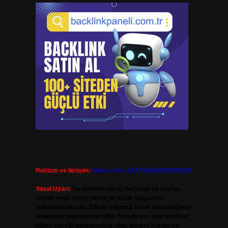
Reklam ve İletişim:
Skype: live:.cid.575569c608265c69
Yasal Uyarı:
Bu internet sitesi, herhangi bir marka,
kurum veya şahıs şirketi ile hiçbir bağlantısı
bulunmamaktadır. Sitede yalnızca kendi hazırladığımız
makaleler paylaşılmaktadır. Burada yer alan içerikler
haber niteliği taşımamakta olup, gerçek kurum ve