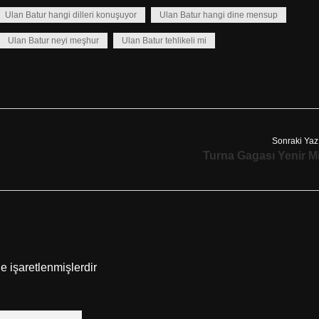
Ulan Batur hangi dilleri konuşuyor
Ulan Batur hangi dine mensup
Ulan Batur neyi meşhur
Ulan Batur tehlikeli mi
Sonraki Yaz
Turna Gagası Yenir M
le işaretlenmişlerdir