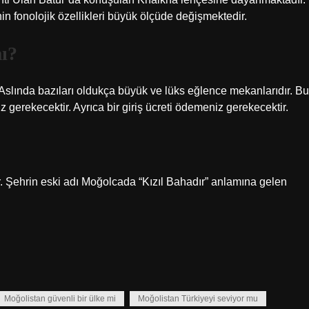
in fonolojik özellikleri büyük ölçüde değişmektedir.
mı?
 Aslında bazıları oldukça büyük ve lüks eğlence mekanlarıdır. Bu
 gerekecektir. Ayrıca bir giriş ücreti ödemeniz gerekecektir.
r. Şehrin eski adı Moğolcada “Kızıl Bahadır” anlamına gelen
Moğolistan güvenli bir ülke mi
Moğolistan Türkiyeyi seviyor mu