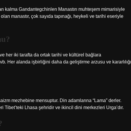
ndan kalma Gandantegchinlen Manastırı muhteşem mimarisiyle
olan manastır, çok sayıda tapınağı, heykeli ve tarihi eseriyle
mu?
e her iki tarafta da ortak tarihi ve kültürel bağlara
vb. Her alanda işbirliğini daha da geliştirme arzusu ve kararlılığ
maizm mezhebine mensuptur. Din adamlarına “Lama” derler.
 Tibet’teki Lhasa şehridir ve ikincil dini merkezleri Urga’dır.
?