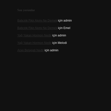
Son yorumlar
Batıcılık Fikir Akımı Ne Demek
için
admin
Batıcılık Fikir Akımı Ne Demek
için
Emel
Yağ Yakan Hormon Nedir
için
admin
Yağ Yakan Hormon Nedir
için
Melodi
Arap Belagati Nedir
için
admin