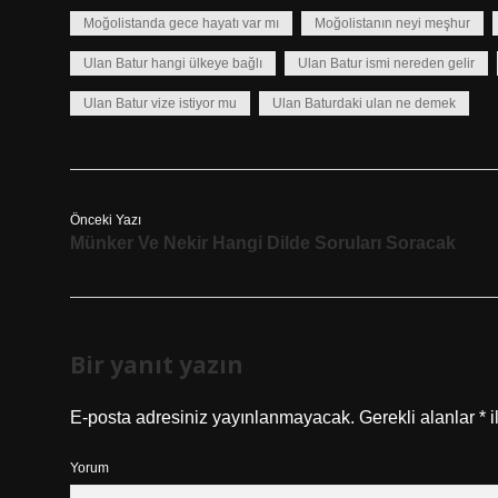
Moğolistanda gece hayatı var mı
Moğolistanın neyi meşhur
Ulan Batur hangi ülkeye bağlı
Ulan Batur ismi nereden gelir
Ulan Batur vize istiyor mu
Ulan Baturdaki ulan ne demek
Önceki Yazı
Münker Ve Nekir Hangi Dilde Soruları Soracak
Bir yanıt yazın
E-posta adresiniz yayınlanmayacak.
Gerekli alanlar
*
i
Yorum