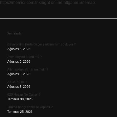
https://memici.com.tr
knight online
nttgame
Sitemap
Sidebar
Son Yazılar
Davaro filmi Buda Geçer şarkısını kim söylüyor ?
Ağustos 6, 2026
Aven boykot ürünü mü ?
Ağustos 5, 2026
Altın saklamak haram mıdır ?
Ağustos 3, 2026
A3 35-50 mi ?
Ağustos 3, 2026
620 Hesap Ne Çalışır ?
Temmuz 30, 2026
Trakea hangi epitel ile kaplıdır ?
Temmuz 25, 2026