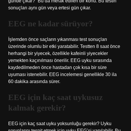
günde çıkar?” Bu da merak edilen bir konu. Bu testin
sonuçları aynı gün veya ertesi gün çıkar.
EEG ne kadar sürüyor?
İşlemden önce saçların yıkanması test sonuçları
üzerinde olumlu bir etki yaratabilir. Testten 8 saat önce
herhangi bir yiyecek, özellikle kafeinli yiyecekler
yemekten kaçınılması önerilir. EEG uyku sırasında
kaydedilmeden önce hastadan çok kısa bir süre
uyuması istenebilir. EEG incelemesi genellikle 30 ila
60 dakika arasında sürer.
EEG için kaç saat uykusuz
kalmak gerekir?
EEG için kaç saat uyku yoksunluğu gerekir? Uyku
sorunlarını tespit etmek için uyku EEG’si yapılabilir. Bu