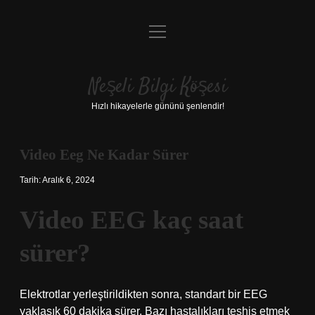
menüyü
Anasayfa
aç
Gizlilik Politikası
Neşeli Bilgi Köşesi
Yasal Uyarı
Hızlı hikayelerle gününü şenlendir!
Hakkımızda
Video Eeg Ne Kadar Sürer
Tarih: Aralık 6, 2024
Video EEG kaç saat
sürer?
Elektrotlar yerleştirildikten sonra, standart bir EEG
yaklaşık 60 dakika sürer. Bazı hastalıkları teşhis etmek