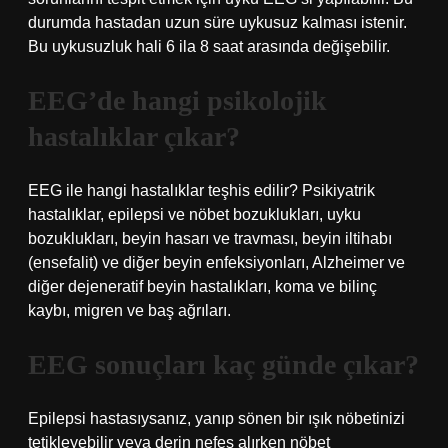
durumda hastadan uzun süre uykusuz kalması istenir.
Bu uykusuzluk hali 6 ila 8 saat arasında değişebilir.
EEG’de hangi psikolojik
hastalıklar çıkar?
EEG ile hangi hastalıklar teşhis edilir? Psikiyatrik
hastalıklar, epilepsi ve nöbet bozuklukları, uyku
bozuklukları, beyin hasarı ve travması, beyin iltihabı
(ensefalit) ve diğer beyin enfeksiyonları, Alzheimer ve
diğer dejeneratif beyin hastalıkları, koma ve bilinç
kaybı, migren ve baş ağrıları.
EEG sonuçları kaç günde çıkar?
Epilepsi hastasıysanız, yanıp sönen bir ışık nöbetinizi
tetikleyebilir veya derin nefes alırken nöbet