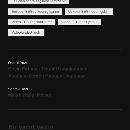
EEGden sonra saç nasıl temizlenir
Epilepsi EEGde kesin çıkar mı
Uykuda EEG neden çekilir
Video EEG kaç saat sürer
Video EEG nasıl yapılır
Videolu EEG nedir
Önceki Yazı
Beyin Fırtınası Tekniği Uygulanırken
Aşağıdakilerden Hangisi Uygulanır
Sonraki Yazı
Melon Hangi Meyve
Bir yanıt yazın