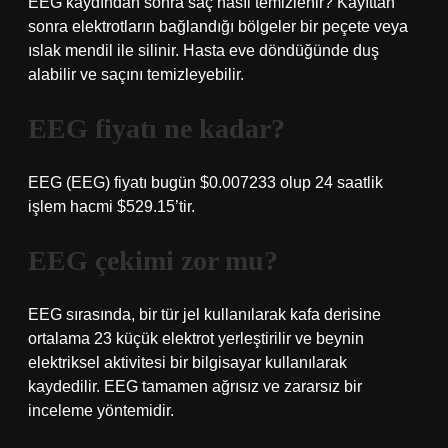
EEG kaydından sonra saç nasıl temizlenir? Kayıttan
sonra elektrotların bağlandığı bölgeler bir peçete veya
ıslak mendil ile silinir. Hasta eve döndüğünde duş
alabilir ve saçını temizleyebilir.
EEG fiyatı ne kadar?
EEG (EEG) fiyatı bugün $0.007233 olup 24 saatlik
işlem hacmi $529.15’tir.
EEG çekimi zor mu?
EEG sırasında, bir tür jel kullanılarak kafa derisine
ortalama 23 küçük elektrot yerleştirilir ve beynin
elektriksel aktivitesi bir bilgisayar kullanılarak
kaydedilir. EEG tamamen ağrısız ve zararsız bir
inceleme yöntemidir.