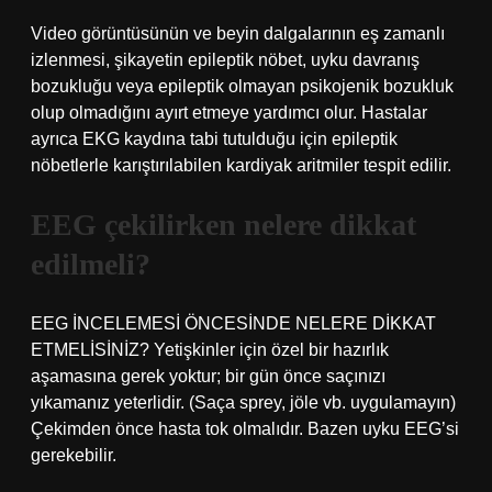
Video görüntüsünün ve beyin dalgalarının eş zamanlı
izlenmesi, şikayetin epileptik nöbet, uyku davranış
bozukluğu veya epileptik olmayan psikojenik bozukluk
olup olmadığını ayırt etmeye yardımcı olur. Hastalar
ayrıca EKG kaydına tabi tutulduğu için epileptik
nöbetlerle karıştırılabilen kardiyak aritmiler tespit edilir.
EEG çekilirken nelere dikkat
edilmeli?
EEG İNCELEMESİ ÖNCESİNDE NELERE DİKKAT
ETMELİSİNİZ? Yetişkinler için özel bir hazırlık
aşamasına gerek yoktur; bir gün önce saçınızı
yıkamanız yeterlidir. (Saça sprey, jöle vb. uygulamayın)
Çekimden önce hasta tok olmalıdır. Bazen uyku EEG’si
gerekebilir.