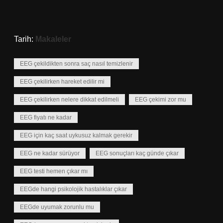
Tarih:
Makaleler
EEG çekildikten sonra saç nasıl temizlenir
EEG çekilirken hareket edilir mi
EEG çekilirken nelere dikkat edilmeli
EEG çekimi zor mu
EEG fiyatı ne kadar
EEG için kaç saat uykusuz kalmak gerekir
EEG ne kadar sürüyor
EEG sonuçları kaç günde çıkar
EEG testi hemen çıkar mı
EEGde hangi psikolojik hastalıklar çıkar
EEGde uyumak zorunlu mu