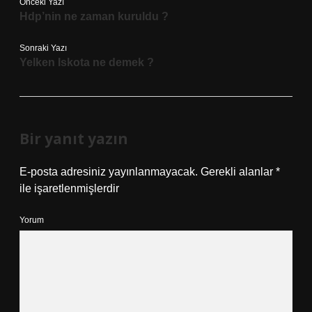
Önceki Yazı
Hdp’nin ne zaman kuruldu ?
Sonraki Yazı
Yelken Iskota ne demek ?
Bir yanıt yazın
E-posta adresiniz yayınlanmayacak.
Gerekli alanlar
*
ile işaretlenmişlerdir
Yorum