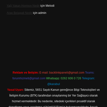
Yağ Yakan Hormon Nedir
için
Melodi
Arap Belagati Nedir
için
admin
eni giriş adresi
Reklam ve İletişim:
E-mail:
backlinkpaneli@gmail.com
Teams:
forumhizmeti@gmail.com
Whatsapp: 0262 606 0 726
Telegram:
@karabul
Yasal Uyarı:
Sitemiz, 5651 Sayılı Kanun gereğince Bilgi Teknolojileri ve
İletişim Kurumu (BTK) tarafından onaylanmış bir Yer Sağlayıcı olarak
hizmet vermektedir. Bu nedenle, sitedeki içerikleri proaktif olarak