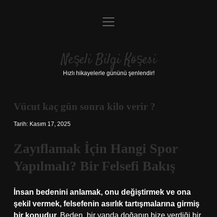
menüyü
Anasayfa
aç
Gizlilik Politikası
Neşeli Bilgi Köşesi
Yasal Uyarı
Hızlı hikayelerle gününü şenlendir!
Hakkımızda
Vücut kaç gün sonra kilo verir ?
Tarih: Kasım 17, 2025
Zayıflamak İçin Hangi Spor
Yapılmalı? Bir Felsefi Bakış
İnsan bedenini anlamak, onu değiştirmek ve ona
şekil vermek, felsefenin asırlık tartışmalarına girmiş
bir konudur.
Beden, bir yanda doğanın bize verdiği bir