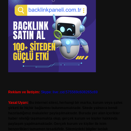
Reklam ve İletişim:
Skype: live:.cid.575569c608265c69
Yasal Uyarı:
Bu internet sitesi, herhangi bir marka, kurum veya şahıs
şirketi ile hiçbir bağlantısı bulunmamaktadır. Sitede yalnızca kendi
hazırladığımız makaleler paylaşılmaktadır. Burada yer alan içerikler
haber niteliği taşımamakta olup, gerçek kurum ve kişiler hakkında
paylaşım yapılmamaktadır. Gerçek kurum ve kişiler ile isim
benzerlikleri tamamen tesadüfidir. Sitemizdeki bilgiler taslak