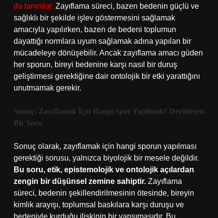
da tanımlar.
Zayıflama süreci, bazen bedenin güçlü ve
sağlıklı bir şekilde işlev göstermesini sağlamak
amacıyla yapılırken, bazen de bedeni toplumun
dayattığı normlara uyum sağlamak adına yapılan bir
mücadeleye dönüşebilir. Ancak zayıflama amacı güden
her sporun, bireyi bedenine karşı nasıl bir duruş
geliştirmesi gerektiğine dair ontolojik bir etki yarattığını
unutmamak gerekir.
Sonuç: Zayıflamak İçin Hangi Spor Yapılmalı? Derinleşen
Bir Soru
Sonuç olarak, zayıflamak için hangi sporun yapılması
gerektiği sorusu, yalnızca biyolojik bir mesele değildir.
Bu soru, etik, epistemolojik ve ontolojik açılardan
zengin bir düşünsel zemine sahiptir.
Zayıflama
süreci, bedenin şekillendirilmesinin ötesinde, bireyin
kimlik arayışı, toplumsal baskılara karşı duruşu ve
bedeniyle kurduğu ilişkinin bir yansımasıdır. Bu