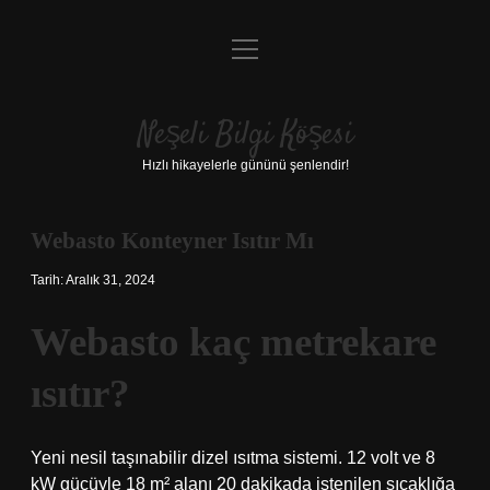
menüyü
Anasayfa
aç
Gizlilik Politikası
Neşeli Bilgi Köşesi
Yasal Uyarı
Hızlı hikayelerle gününü şenlendir!
Hakkımızda
Webasto Konteyner Isıtır Mı
Tarih: Aralık 31, 2024
Webasto kaç metrekare
ısıtır?
Yeni nesil taşınabilir dizel ısıtma sistemi. 12 volt ve 8
kW gücüyle 18 m² alanı 20 dakikada istenilen sıcaklığa