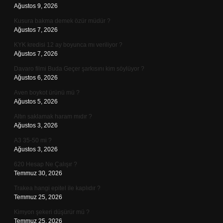
Ağustos 9, 2026
Kusura bakma demek özür müdür ?
Ağustos 7, 2026
KYK kredisi 12 ay boyunca mı veriliyor ?
Ağustos 7, 2026
Davaro filmi Buda Geçer şarkısını kim söylüyor ?
Ağustos 6, 2026
Aven boykot ürünü mü ?
Ağustos 5, 2026
Altın saklamak haram mıdır ?
Ağustos 3, 2026
A3 35-50 mi ?
Ağustos 3, 2026
620 Hesap Ne Çalışır ?
Temmuz 30, 2026
Trakea hangi epitel ile kaplıdır ?
Temmuz 25, 2026
Kimyon şekeri düşürür mü ?
Temmuz 25, 2026