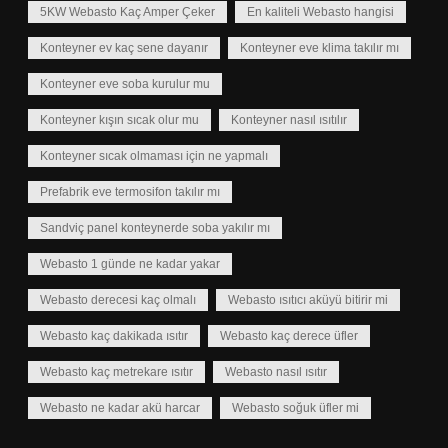
5KW Webasto Kaç Amper Çeker
En kaliteli Webasto hangisi
Konteyner ev kaç sene dayanır
Konteyner eve klima takılır mı
Konteyner eve soba kurulur mu
Konteyner kışın sıcak olur mu
Konteyner nasıl ısıtılır
Konteyner sıcak olmaması için ne yapmalı
Prefabrik eve termosifon takılır mı
Sandviç panel konteynerde soba yakılır mı
Webasto 1 günde ne kadar yakar
Webasto derecesi kaç olmalı
Webasto ısıtıcı aküyü bitirir mi
Webasto kaç dakikada ısıtır
Webasto kaç derece üfler
Webasto kaç metrekare ısıtır
Webasto nasıl ısıtır
Webasto ne kadar akü harcar
Webasto soğuk üfler mi