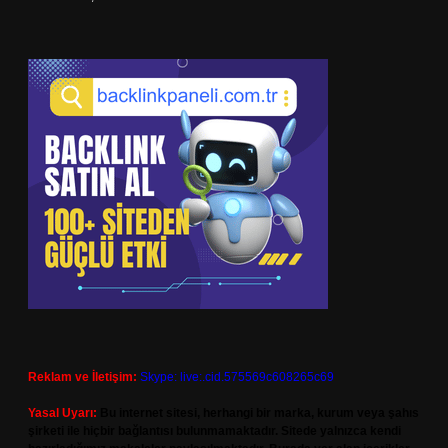
Reklam ve İletişim:
Skype: live:.cid.575569c608265c69
Yasal Uyarı:
Bu internet sitesi, herhangi bir marka, kurum veya şahıs
şirketi ile hiçbir bağlantısı bulunmamaktadır. Sitede yalnızca kendi