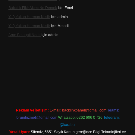
Batıcılık Fikir Akımı Ne Demek
için
Emel
Yağ Yakan Hormon Nedir
için
admin
Yağ Yakan Hormon Nedir
için
Melodi
Arap Belagati Nedir
için
admin
iriş adresi
Reklam ve İletişim:
E-mail:
backlinkpaneli@gmail.com
Teams:
forumhizmeti@gmail.com
Whatsapp: 0262 606 0 726
Telegram:
@karabul
Yasal Uyarı:
Sitemiz, 5651 Sayılı Kanun gereğince Bilgi Teknolojileri ve