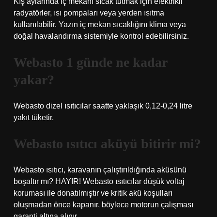
Kış aylarında iç mekanı sıcak tutmak için elektrikli
radyatörler, ısı pompaları veya yerden ısıtma
kullanılabilir. Yazın iç mekan sıcaklığını klima veya
doğal havalandırma sistemiyle kontrol edebilirsiniz.
Webasto 1 günde ne kadar
yakar?
Webasto dizel ısıtıcılar saatte yaklaşık 0,12-0,24 litre
yakıt tüketir.
Webasto ısıtıcı aküyü bitirir mi?
Webasto ısıtıcı, karavanın çalıştırıldığında aküsünü
boşaltır mı? HAYIR! Webasto ısıtıcılar düşük voltaj
koruması ile donatılmıştır ve kritik akü koşulları
oluşmadan önce kapanır, böylece motorun çalışması
garanti altına alınır.