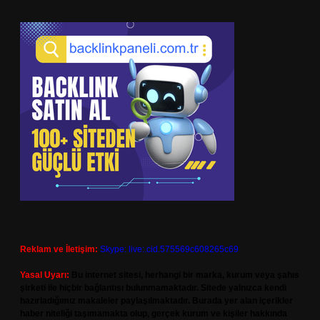
Reklam ve İletişim:
Skype: live:.cid.575569c608265c69
Yasal Uyarı:
Bu internet sitesi, herhangi bir marka, kurum veya şahıs
şirketi ile hiçbir bağlantısı bulunmamaktadır. Sitede yalnızca kendi
hazırladığımız makaleler paylaşılmaktadır. Burada yer alan içerikler
haber niteliği taşımamakta olup, gerçek kurum ve kişiler hakkında