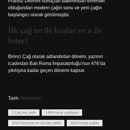
Fransız Devrimi sonuçları bakımından evrensel
olduğundan modern çağın sonu ve yeni çağın
başlangıcı olarak görülmüştür.
İlk çağ ne ile başlar ve n ile
biter?
Birinci Çağ olarak adlandırılan dönem, yazının
icadından Batı Roma İmparatorluğu’nun 476’da
yıkılışına kadar geçen dönemi kapsar.
Tarih:
Makaleler
1 Çağ kaç yıldır
1488 hangi çağdaydı
2024 dünyada ne yılı ilan edildi
2024 hangi çağda