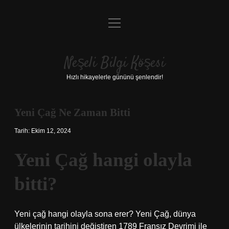
menüyü
Anasayfa
aç
Gizlilik Politikası
Neşeli Bilgi Köşesi
Yasal Uyarı
Hızlı hikayelerle gününü şenlendir!
Hakkımızda
Yeni Çağ Ne Zaman Bitti
Tarih: Ekim 12, 2024
Yeni Çağ hangi olayla
bitti?
Yeni çağ hangi olayla sona erer? Yeni Çağ, dünya
ülkelerinin tarihini değiştiren 1789 Fransız Devrimi ile