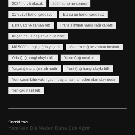
2024 ne yılı olacak
2024 sene ne senesi
21 Yüzyıl hangi çağdaydı
Biz şu an hangi çağdayız
Eski Çağ ne zaman bitti
Fransız İhtilali hangi çağı kapattı
İlk çağ ne ile başlar ve n ile biter
Mö 5000 hangi çağda yaşadı
Modern çağ ne zaman başladı
Orta Çağ hangi olayla bitti
Yakın Çağ nasıl bitti
Yaşadığımız çağın adı nedir
Yeni Çağ hangi olayla bitti
Yeni çağın bitip yakın çağın başlamasına neden olan olay nedir
Yeniçağ nasıl bitti
Önceki Yazı
Yatarken Diş Neden Daha Çok Ağrır