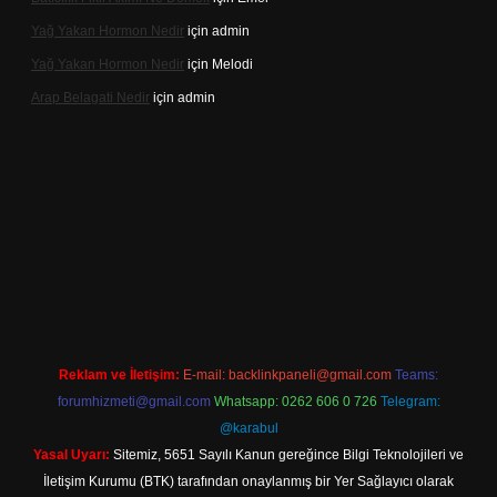
Yağ Yakan Hormon Nedir
için
admin
Yağ Yakan Hormon Nedir
için
Melodi
Arap Belagati Nedir
için
admin
lbet yeni giriş adresi
Reklam ve İletişim:
E-mail:
backlinkpaneli@gmail.com
Teams:
forumhizmeti@gmail.com
Whatsapp: 0262 606 0 726
Telegram:
@karabul
Yasal Uyarı:
Sitemiz, 5651 Sayılı Kanun gereğince Bilgi Teknolojileri ve
İletişim Kurumu (BTK) tarafından onaylanmış bir Yer Sağlayıcı olarak