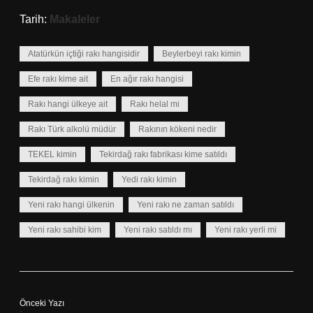
Tarih:
Makaleler
Atatürkün içtiği rakı hangisidir
Beylerbeyi rakı kimin
Efe rakı kime ait
En ağır rakı hangisi
Rakı hangi ülkeye ait
Rakı helal mi
Rakı Türk alkolü müdür
Rakının kökeni nedir
TEKEL kimin
Tekirdağ rakı fabrikası kime satıldı
Tekirdağ rakı kimin
Yedi rakı kimin
Yeni rakı hangi ülkenin
Yeni rakı ne zaman satıldı
Yeni rakı sahibi kim
Yeni rakı satıldı mı
Yeni rakı yerli mi
Önceki Yazı