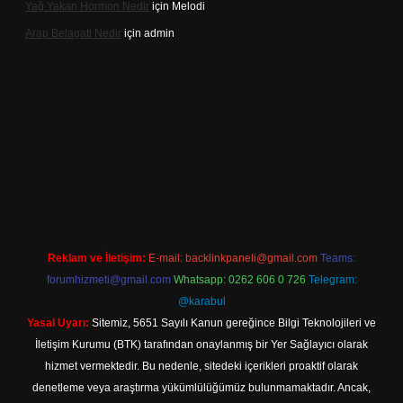
Yağ Yakan Hormon Nedir
için
Melodi
Arap Belagati Nedir
için
admin
iriş adresi
Reklam ve İletişim:
E-mail:
backlinkpaneli@gmail.com
Teams:
forumhizmeti@gmail.com
Whatsapp: 0262 606 0 726
Telegram:
@karabul
Yasal Uyarı:
Sitemiz, 5651 Sayılı Kanun gereğince Bilgi Teknolojileri ve
İletişim Kurumu (BTK) tarafından onaylanmış bir Yer Sağlayıcı olarak
hizmet vermektedir. Bu nedenle, sitedeki içerikleri proaktif olarak
denetleme veya araştırma yükümlülüğümüz bulunmamaktadır. Ancak,