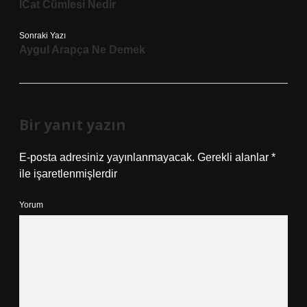
İCat Cümlesi Nedir
Sonraki Yazı
Aygul Arapça Ne Demek
Bir yanıt yazın
E-posta adresiniz yayınlanmayacak.
Gerekli alanlar
*
ile işaretlenmişlerdir
Yorum