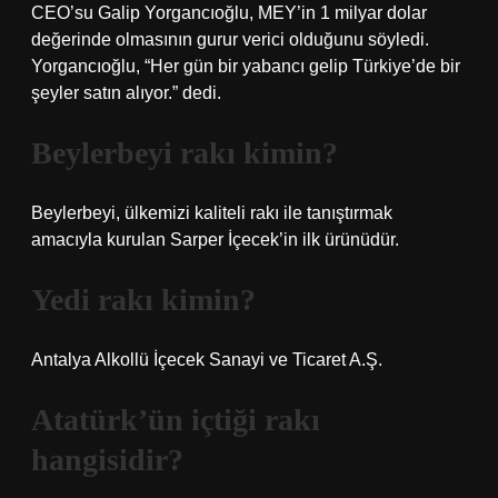
CEO’su Galip Yorgancıoğlu, MEY’in 1 milyar dolar
değerinde olmasının gurur verici olduğunu söyledi.
Yorgancıoğlu, “Her gün bir yabancı gelip Türkiye’de bir
şeyler satın alıyor.” dedi.
Beylerbeyi rakı kimin?
Beylerbeyi, ülkemizi kaliteli rakı ile tanıştırmak
amacıyla kurulan Sarper İçecek’in ilk ürünüdür.
Yedi rakı kimin?
Antalya Alkollü İçecek Sanayi ve Ticaret A.Ş.
Atatürk’ün içtiği rakı
hangisidir?