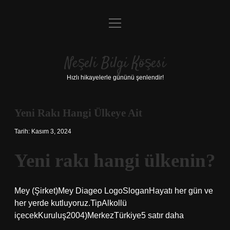
menüyü
Anasayfa
aç
Gizlilik Politikası
Neşeli Bilgi Köşesi
Yasal Uyarı
Hızlı hikayelerle gününü şenlendir!
Hakkımızda
Yeni Rakı Hangi Ülkeye Ait
Tarih: Kasım 3, 2024
Yeni rakı hangi ülkenin?
Mey (Şirket)Mey Diageo LogoSloganHayatı her gün ve
her yerde kutluyoruz.TipAlkollü
içecekKuruluş2004)MerkezTürkiye5 satır daha