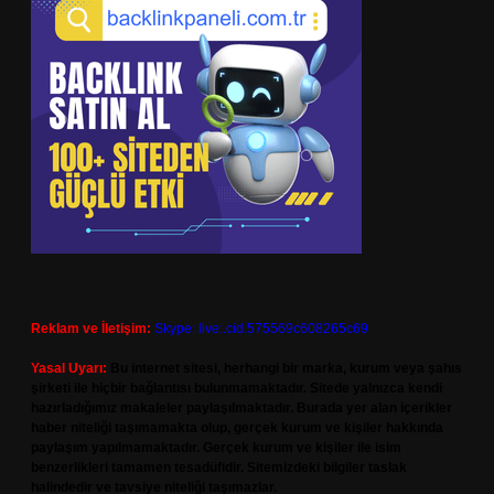
Reklam ve İletişim:
Skype: live:.cid.575569c608265c69
Yasal Uyarı:
Bu internet sitesi, herhangi bir marka, kurum veya şahıs
şirketi ile hiçbir bağlantısı bulunmamaktadır. Sitede yalnızca kendi
hazırladığımız makaleler paylaşılmaktadır. Burada yer alan içerikler
haber niteliği taşımamakta olup, gerçek kurum ve kişiler hakkında
paylaşım yapılmamaktadır. Gerçek kurum ve kişiler ile isim
benzerlikleri tamamen tesadüfidir. Sitemizdeki bilgiler taslak
halindedir ve tavsiye niteliği taşımazlar.