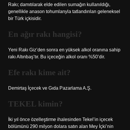
Rakı; damıtılarak elde edilen sumağın kullanıldığı,
genellikle anason tohumlarıyla tatlandırılan geleneksel
bir Türk içkisidir.
En ağır rakı hangisi?
Yeni Rakı Giz’den sonra en yüksek alkol oranına sahip
rakı Altınbaş’tır. Bu içeceğin alkol oranı %50’dir.
Efe rakı kime ait?
Demirtaş İçecek ve Gıda Pazarlama A.Ş.
TEKEL kimin?
İki yıl önce özelleştirme ihalesinden Tekel’in içecek
bölümünü 290 milyon dolara satın alan Mey İçki’nin