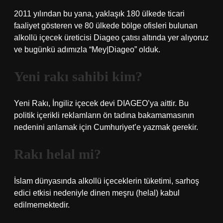
2011 yılından bu yana, yaklaşık 180 ülkede ticari
faaliyet gösteren ve 80 ülkede bölge ofisleri bulunan
alkollü içecek üreticisi Diageo çatısı altında yer alıyoruz
ve bugünkü adımızla “Mey|Diageo” olduk.
Yeni rakı sahibi kim?
Yeni Rakı, İngiliz içecek devi DIAGEO’ya aittir. Bu
politik içerikli reklamların ön tadına bakamamasının
nedenini anlamak için Cumhuriyet’e yazmak gerekir.
Rakı helal mi?
İslam dünyasında alkollü içeceklerin tüketimi, sarhoş
edici etkisi nedeniyle dinen meşru (helal) kabul
edilmemektedir.