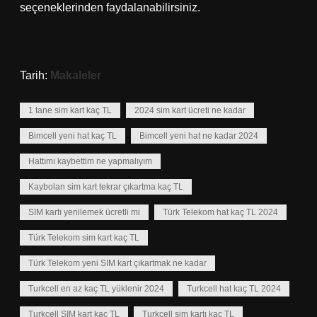
seçeneklerinden faydalanabilirsiniz.
Tarih:
Makaleler
1 tane sim kart kaç TL
2024 sim kart ücreti ne kadar
Bimcell yeni hat kaç TL
Bimcell yeni hat ne kadar 2024
Hattımı kaybettim ne yapmalıyım
Kaybolan sim kart tekrar çıkartma kaç TL
SIM kartı yenilemek ücretli mi
Türk Telekom hat kaç TL 2024
Türk Telekom sim kart kaç TL
Türk Telekom yeni SIM kart çıkartmak ne kadar
Turkcell en az kaç TL yüklenir 2024
Turkcell hat kaç TL 2024
Turkcell SIM kart kaç TL
Turkcell sim kartı kaç TL