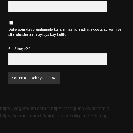
Daha sonraki yorumlarımda kullanılması için adım, e-posta adresim ve
site adresim bu tarayıcıya kaydedilsin.
5 + 3 kaçtır?
*
https://yogaforum.com.tr
https://ozoglunakliyat.com.tr
https://memici.com.tr
knight online
nttgame
Sitemap