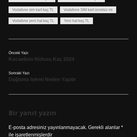
Vodafone sim kart kaç TL
Vodafone SIM kart ücretsiz mi
Vodafone yeni hat kaç TL
Yeni hat kaç TL
Önceki Yazı
Kocaelinin Nüfusu Kaç 2024
Sonraki Yazı
Dağlama Işlemi Neden Yapılır
Bir yanıt yazın
E-posta adresiniz yayınlanmayacak.
Gerekli alanlar
*
ile işaretlenmişlerdir