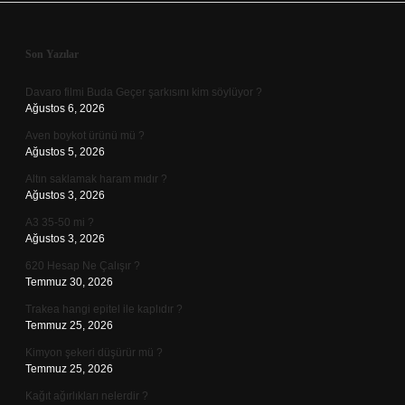
Sidebar
Son Yazılar
Davaro filmi Buda Geçer şarkısını kim söylüyor ?
Ağustos 6, 2026
Aven boykot ürünü mü ?
Ağustos 5, 2026
Altın saklamak haram mıdır ?
Ağustos 3, 2026
A3 35-50 mi ?
Ağustos 3, 2026
620 Hesap Ne Çalışır ?
Temmuz 30, 2026
Trakea hangi epitel ile kaplıdır ?
Temmuz 25, 2026
Kimyon şekeri düşürür mü ?
Temmuz 25, 2026
Kağıt ağırlıkları nelerdir ?