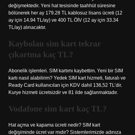
değişmektedir. Yeni hat tesisinde taahhüt süresine
bölünerek her ay 179.28 TL kablosuz lisans ücreti (12
ay için 14.94 TL/ay) ve 400 TL ÖİV (12 ay için 33.34
TL/ay) alınacaktır.
Kaybolan sim kart tekrar
çıkartma kaç TL?
Abonelik işlemleri. SIM kartımı kaybettim. Yeni bir SIM
kartı nasıl alabilirim? Yedek SIM kart hizmeti, faturalı ve
Ready Card kullanıcıları için KDV dahil 136,52 TL’dir.
Kurye hizmeti ücretsizdir ve 81 ilde sağlanmaktadır.
Vodafone sim kart kaç TL?
Hat açma ve kapama ücreti nedir? SIM kart
değişiminde ücret var mıdır? Sistemlerimizde adınıza