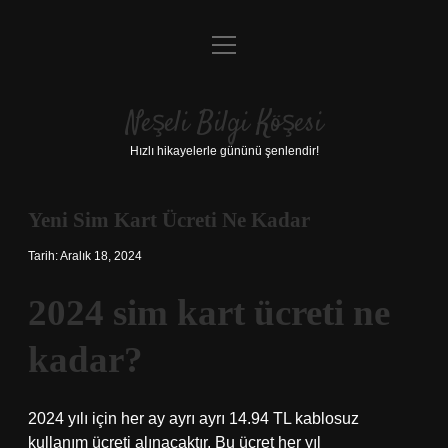
menüyü
Anasayfa
aç
Gizlilik Politikası
Neşeli Bilgi Köşesi
Yasal Uyarı
Hızlı hikayelerle gününü şenlendir!
Hakkımızda
Yeni Sim Kart Ücreti Ne Kadar
Tarih: Aralık 18, 2024
2024 sim kart ücreti ne
kadar?
2024 yılı için her ay ayrı ayrı 14.94 TL kablosuz
kullanım ücreti alınacaktır. Bu ücret her yıl