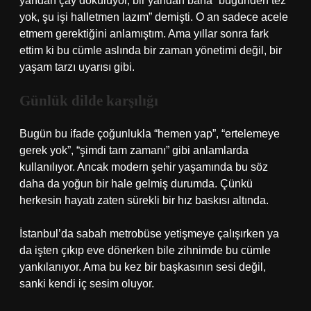
yandan çay dökülüyor, bir yandan bana “bugünden tez
yok, şu işi halletmen lazım” demişti. O an sadece acele
etmem gerektiğini anlamıştım. Ama yıllar sonra fark
ettim ki bu cümle aslında bir zaman yönetimi değil, bir
yaşam tarzı uyarısı gibi.
Günlük dilde karşılığı
Bugün bu ifade çoğunlukla “hemen yap”, “ertelemeye
gerek yok”, “şimdi tam zamanı” gibi anlamlarda
kullanılıyor. Ancak modern şehir yaşamında bu söz
daha da yoğun bir hale gelmiş durumda. Çünkü
herkesin hayatı zaten sürekli bir hız baskısı altında.
İstanbul’da sabah metrobüse yetişmeye çalışırken ya
da işten çıkıp eve dönerken bile zihnimde bu cümle
yankılanıyor. Ama bu kez bir başkasının sesi değil,
sanki kendi iç sesim oluyor.