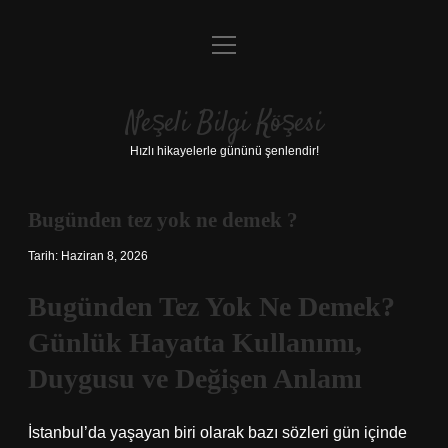
menüyü
Anasayfa
aç
Gizlilik Politikası
Neşeli Bilgi Köşesi
Yasal Uyarı
Hızlı hikayelerle gününü şenlendir!
Hakkımızda
Bugünden tez yok ne demek ?
Tarih: Haziran 8, 2026
Bugünden Tez Yok Ne Demek?
Günlük Hayatta Kullanımı,
Duygusu ve Değişen Anlamı
İstanbul’da yaşayan biri olarak bazı sözleri gün içinde