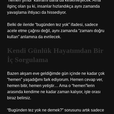
“hemen şimdi” kavramı daha da keskinleşecek. Ama
ilginç olan şu ki, insanlar hızlandıkça aynı zamanda
yavaşlama ihtiyacı da hissediyor.
Belki de ileride “bugünden tez yok” ifadesi, sadece
acele etme çağrısı değil, aynı zamanda “zamanı doğru
kullan” anlamına da evrilecek.
Kendi Günlük Hayatımdan Bir
İç Sorgulama
Bazen akşam eve geldiğimde gün içinde ne kadar çok
“hemen” yaşadığımı fark ediyorum. Hemen cevap ver,
hemen bitir, hemen yetiştir… Ama o “hemen”lerin
arasında kendime ne kadar zaman kalıyor, işte orası
biraz belirsiz.
“Bugünden tez yok ne demek?” sorusunu artık sadece