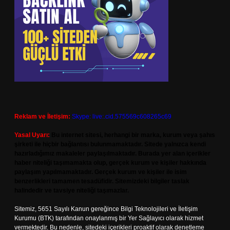
Reklam ve İletişim:
Skype: live:.cid.575569c608265c69
Yasal Uyarı:
Bu internet sitesi, herhangi bir marka, kurum veya şahıs
şirketi ile hiçbir bağlantısı bulunmamaktadır. Sitede yalnızca kendi
hazırladığımız makaleler paylaşılmaktadır. Burada yer alan içerikler
haber niteliği taşımamakta olup, gerçek kurum ve kişiler hakkında
paylaşım yapılmamaktadır. Gerçek kurum ve kişiler ile isim
benzerlikleri tamamen tesadüfidir. Sitemizdeki bilgiler taslak
halindedir ve tavsiye niteliği taşımazlar.
Sitemiz, 5651 Sayılı Kanun gereğince Bilgi Teknolojileri ve İletişim
Kurumu (BTK) tarafından onaylanmış bir Yer Sağlayıcı olarak hizmet
vermektedir. Bu nedenle, sitedeki içerikleri proaktif olarak denetleme