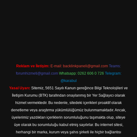
iş adresi
Reklam ve İletişim:
E-mail:
backlinkpaneli@gmail.com
Teams:
forumhizmeti@gmail.com
Whatsapp: 0262 606 0 726
Telegram:
@karabul
Yasal Uyarı:
Sitemiz, 5651 Sayılı Kanun gereğince Bilgi Teknolojileri ve
İletişim Kurumu (BTK) tarafından onaylanmış bir Yer Sağlayıcı olarak
hizmet vermektedir. Bu nedenle, sitedeki içerikleri proaktif olarak
denetleme veya araştırma yükümlülüğümüz bulunmamaktadır. Ancak,
üyelerimiz yazdıkları içeriklerin sorumluluğunu taşımakta olup, siteye
üye olarak bu sorumluluğu kabul etmiş sayılırlar. Bu internet sitesi,
herhangi bir marka, kurum veya şahıs şirketi ile hiçbir bağlantısı