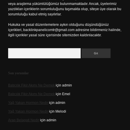
veya araştırma yükümlülüğümüz bulunmamaktadır. Ancak, üyelerimiz
yazdıkları içeriklerin sorumluluğunu taşımakta olup, siteye üye olarak bu
sorumluluğu kabul etmiş sayılırlar.
Hukuka ve yasal düzenlemelere aykırı olduğunu düşündüğünüz
içerikleri,
backlinkpanelicomtr@gmail.com
adresine bildirmeniz halinde,
ilgili içerikler yasal süre içerisinde sitemizden kaldırılacaktır.
Arama
Son yorumlar
Batıcılık Fikir Akımı Ne Demek
için
admin
Batıcılık Fikir Akımı Ne Demek
için
Emel
Yağ Yakan Hormon Nedir
için
admin
Yağ Yakan Hormon Nedir
için
Melodi
Arap Belagati Nedir
için
admin