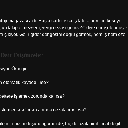
oji mağazası açtı. Başta sadece satış faturalarını bir köşeye
üzgün takip etmezsem, vergi cezası gelirse?” diye endişelenmeye
ya çıkıyor. Gelir-gider dengesini doğru görmek, hem iş hem özel
 Dair Düşünceler
şıyor. Örneğin:
en otomatik kaydedilirse?
 deftere işlemek zorunda kalırsa?
sistemler tarafından anında cezalandırılırsa?
lojinin hızını düşündüğümüzde, hiç de uzak bir ihtimal değil.