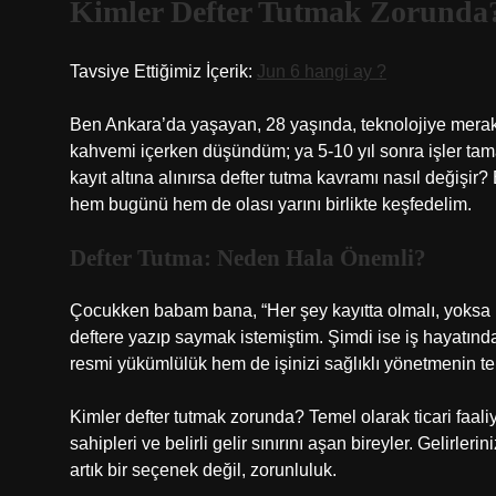
Kimler Defter Tutmak Zorunda?
Tavsiye Ettiğimiz İçerik:
Jun 6 hangi ay ?
Ben Ankara’da yaşayan, 28 yaşında, teknolojiye merakl
kahvemi içerken düşündüm; ya 5-10 yıl sonra işler tamam
kayıt altına alınırsa defter tutma kavramı nasıl değişi
hem bugünü hem de olası yarını birlikte keşfedelim.
Defter Tutma: Neden Hala Önemli?
Çocukken babam bana, “Her şey kayıtta olmalı, yoksa 
deftere yazıp saymak istemiştim. Şimdi ise iş hayatında 
resmi yükümlülük hem de işinizi sağlıklı yönetmenin te
Kimler defter tutmak zorunda? Temel olarak ticari faali
sahipleri ve belirli gelir sınırını aşan bireyler. Gelirler
artık bir seçenek değil, zorunluluk.