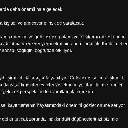
kilerde daha önemli hale gelecek.
 kişisel ve profesyonel risk de yaratacak.
manın önemini ve gelecekteki potansiyel etkilerini gözler önüne
, kaydı tutmanın ve veriyi yönetmenin önemi artacak. Kimler defter
nansal sağlığını doğrudan etkiliyor.
ı; şimdi dijital araçlarla yapılıyor. Gelecekte ise bu alışkanlık,
ra’da yaşadığım deneyimler ve teknolojiye olan ilgimle, kimler
 gelecek perspektifinden yanıtlamak mümkün.
nsal kayıt tutmanın hayatımızdaki önemini gözler önüne seriyor.
ler defter tutmak zorunda” hakkındaki düşüncelerinizi bizimle