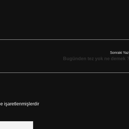
Sonraki Yaz
Bugünden tez yok ne demek 
le işaretlenmişlerdir