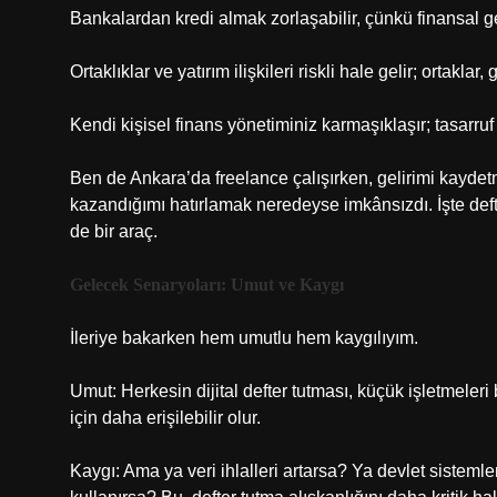
Bankalardan kredi almak zorlaşabilir, çünkü finansal geç
Ortaklıklar ve yatırım ilişkileri riskli hale gelir; ortakla
Kendi kişisel finans yönetiminiz karmaşıklaşır; tasarruf v
Ben de Ankara’da freelance çalışırken, gelirimi kayde
kazandığımı hatırlamak neredeyse imkânsızdı. İşte defte
de bir araç.
Gelecek Senaryoları: Umut ve Kaygı
İleriye bakarken hem umutlu hem kaygılıyım.
Umut: Herkesin dijital defter tutması, küçük işletmeleri
için daha erişilebilir olur.
Kaygı: Ama ya veri ihlalleri artarsa? Ya devlet sistemler