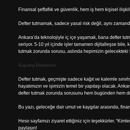
Finansal şeffaflık ve güvenlik, hem iş hem kişisel iliş
Defter tutmamak, sadece yasal risk değil, aynı zamanda
Ankara’da teknolojiyle iç içe yaşamak, bana defter tut
seriyor. 5-10 yıl içinde işler tamamen dijitalleşse bile
tutmak zorunda sorusu, aslında hepimizin gelecekteki fi
Kapanış Düşüncesi
Defter tutmak, geçmişte sadece kağıt ve kalemle sınırlıyd
hayatımızın ve işimizin temel bir yapıtaşı olacak. Anka
defter tutmak zorunda sorusunu hem bugünden hem de
Bu yazı, geleceğe dair umut ve kaygılar arasında, fina
Heso sayfamızı ziyaret ettiğiniz için teşekkürler. “Kim
paylaşın!