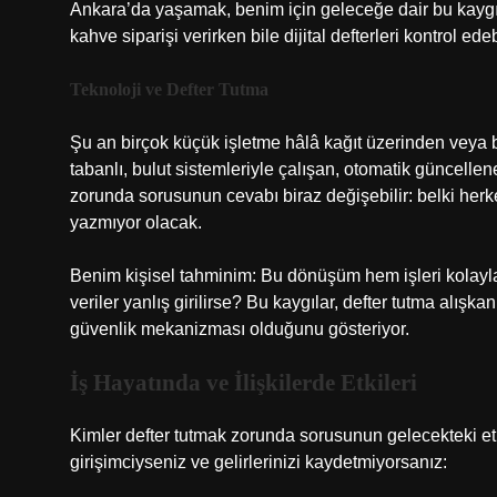
Ankara’da yaşamak, benim için geleceğe dair bu kaygıla
kahve siparişi verirken bile dijital defterleri kontrol edeb
Teknoloji ve Defter Tutma
Şu an birçok küçük işletme hâlâ kağıt üzerinden veya b
tabanlı, bulut sistemleriyle çalışan, otomatik güncelle
zorunda sorusunun cevabı biraz değişebilir: belki herkes
yazmıyor olacak.
Benim kişisel tahminim: Bu dönüşüm hem işleri kolayl
veriler yanlış girilirse? Bu kaygılar, defter tutma alış
güvenlik mekanizması olduğunu gösteriyor.
İş Hayatında ve İlişkilerde Etkileri
Kimler defter tutmak zorunda sorusunun gelecekteki etki
girişimciyseniz ve gelirlerinizi kaydetmiyorsanız: