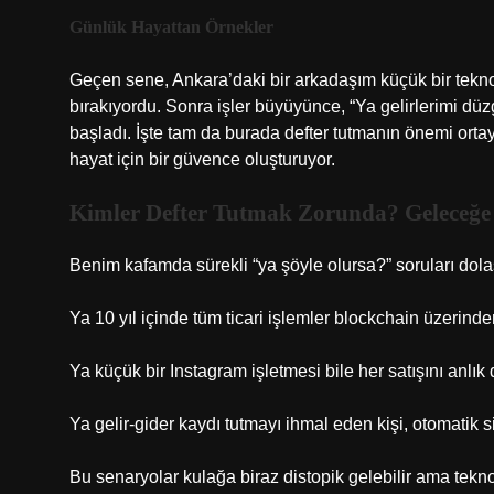
Günlük Hayattan Örnekler
Geçen sene, Ankara’daki bir arkadaşım küçük bir teknol
bırakıyordu. Sonra işler büyüyünce, “Ya gelirlerimi d
başladı. İşte tam da burada defter tutmanın önemi orta
hayat için bir güvence oluşturuyor.
Kimler Defter Tutmak Zorunda? Geleceğe
Benim kafamda sürekli “ya şöyle olursa?” soruları dola
Ya 10 yıl içinde tüm ticari işlemler blockchain üzerind
Ya küçük bir Instagram işletmesi bile her satışını anlık
Ya gelir-gider kaydı tutmayı ihmal eden kişi, otomatik 
Bu senaryolar kulağa biraz distopik gelebilir ama tekno