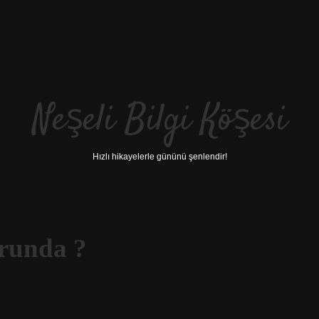
Neşeli Bilgi Köşesi
Hızlı hikayelerle gününü şenlendir!
orunda ?