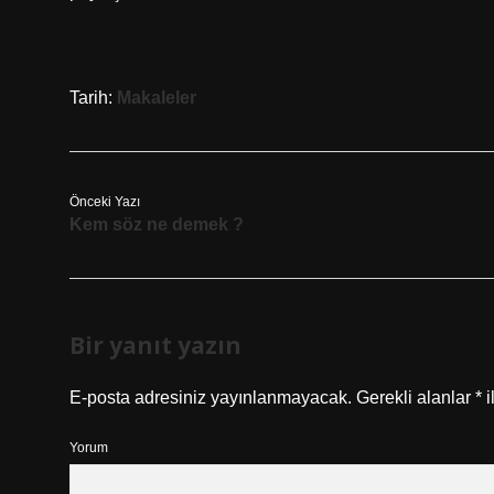
Tarih:
Makaleler
Önceki Yazı
Kem söz ne demek ?
Bir yanıt yazın
E-posta adresiniz yayınlanmayacak.
Gerekli alanlar
*
i
Yorum