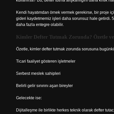
kullanırsa? Bu, defter tutma alışkanlığını daha kritik hal
Kendi hayatımdan örnek vermek gerekirse, bir proje içi
gideri kaydetmemiz işleri daha sorunsuz hale getirdi. 5
daha fazla entegre olabilir.
Kimler Defter Tutmak Zorunda? Özetle ve
Özetle, kimler defter tutmak zorunda sorusuna bugünk
Ticari faaliyet gösteren işletmeler
Serbest meslek sahipleri
Belirli gelir sınırını aşan bireyler
Gelecekte ise:
Dijitalleşme ile birlikte herkes teknik olarak defter tut