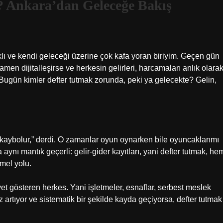
 Ankara’dan Geleceğe Bakış
ı ve kendi geleceği üzerine çok kafa yoran biriyim. Geçen gün
en dijitalleşirse ve herkesin gelirleri, harcamaları anlık olara
r? Bugün kimler defter tutmak zorunda, peki ya gelecekte? Gelin,
kaybolur,” derdi. O zamanlar oyun oynarken bile oyuncaklarımı
aynı mantık geçerli: gelir-gider kayıtları, yani defter tutmak, he
mel yolu.
yet gösteren herkes. Yani işletmeler, esnaflar, serbest meslek
iniz artıyor ve sistematik bir şekilde kayda geçiyorsa, defter tutmak