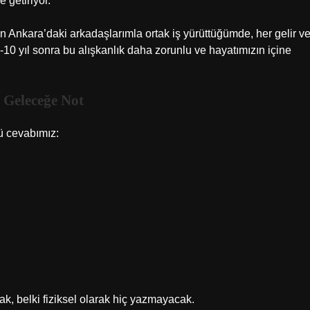
e getiriyor.
n Ankara’daki arkadaşlarımla ortak iş yürüttüğümde, her gelir v
-10 yıl sonra bu alışkanlık daha zorunlu ve hayatımızın içine
 Geleceğe Not
ü cevabımız:
acak, belki fiziksel olarak hiç yazmayacak.