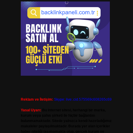
Reklam ve İletişim:
Skype: live:.cid.575569c608265c69
Yasal Uyarı:
Bu internet sitesi, herhangi bir marka,
kurum veya şahıs şirketi ile hiçbir bağlantısı
bulunmamaktadır. Sitede yalnızca kendi hazırladığımız
makaleler paylaşılmaktadır. Burada yer alan içerikler
haber niteliği taşımamakta olup, gerçek kurum ve