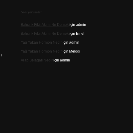
Son yorumlar
Batıcılık Fikir Akımı Ne Demek
için
admin
Batıcılık Fikir Akımı Ne Demek
için
Emel
Yağ Yakan Hormon Nedir
için
admin
Yağ Yakan Hormon Nedir
için
Melodi
n
Arap Belagati Nedir
için
admin