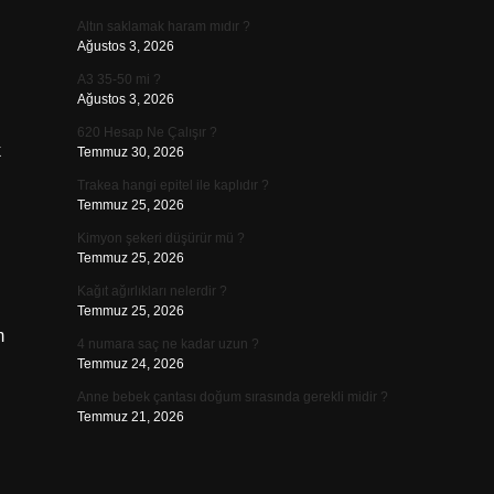
Altın saklamak haram mıdır ?
Ağustos 3, 2026
A3 35-50 mi ?
Ağustos 3, 2026
620 Hesap Ne Çalışır ?
k
Temmuz 30, 2026
Trakea hangi epitel ile kaplıdır ?
Temmuz 25, 2026
Kimyon şekeri düşürür mü ?
Temmuz 25, 2026
Kağıt ağırlıkları nelerdir ?
Temmuz 25, 2026
m
4 numara saç ne kadar uzun ?
Temmuz 24, 2026
Anne bebek çantası doğum sırasında gerekli midir ?
Temmuz 21, 2026