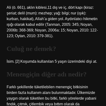
Ali (ö. 661), aklın kıblesi,11 dış ve iç, dört kapı (kiraz:
şeriat; delil (mum): mezhep; yağ: bilgi; nur (ışık):
kurban, hakikat), Allah’a giden yol. Aydınlatıcı hikmetin
ışığı olarak kabul edilir (Tanman, 2005: 345; Noyan,
2006b: 368-369; Noyan, 2006a: 15; Noyan, 2010: 122-
123; Oytan, 2010: 379-381).
Culuğ ne demek?
İsim. [2] Koşumda kullanılan 5 yaşın üzerindeki dişi at.
Menengiçin diğer adı nedir?
Farklı şekillerde tüketilebilen menengiç bitkisinin
birden fazla kullanım alanı bulunmaktadır. Ülkemizde
yaygın olarak tüketilen bu bitki, farklı yörelerde yabani
fındık, çıtmık, çitlembik veya bıttım olarak da