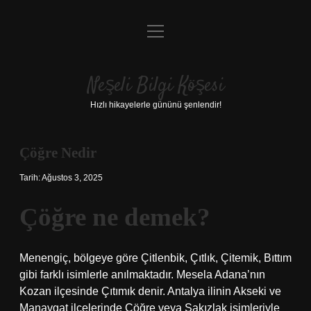
menüyü
Anasayfa
aç
Gizlilik Politikası
Neşeli Bilgi Köşesi
Yasal Uyarı
Hızlı hikayelerle gününü şenlendir!
Hakkımızda
Çöğre Nedir
Tarih: Ağustos 3, 2025
Çöğre ne demek?
Menengiç, bölgeye göre Çitlenbik, Çıtlık, Çitemik, Bıttım
gibi farklı isimlerle anılmaktadır. Mesela Adana’nın
Kozan ilçesinde Çıtımık denir. Antalya ilinin Akseki ve
Manavgat ilçelerinde Çöğre veya Sakızlak isimleriyle