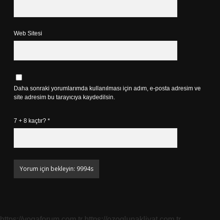
Web Sitesi
Daha sonraki yorumlarımda kullanılması için adım, e-posta adresim ve
site adresim bu tarayıcıya kaydedilsin.
7 + 8 kaçtır?
*
https://yogaforum.com.tr
https://ozoglunakliyat.com.tr