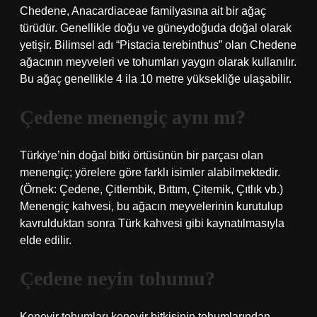
Chedene, Anacardiaceae familyasına ait bir ağaç
türüdür. Genellikle doğu ve güneydoğuda doğal olarak
yetişir. Bilimsel adı “Pistacia terebinthus” olan Chedene
ağacının meyveleri ve tohumları yaygın olarak kullanılır.
Bu ağaç genellikle 4 ila 10 metre yüksekliğe ulaşabilir.
Çedene menengiç aynı mı?
Türkiye’nin doğal bitki örtüsünün bir parçası olan
menengiç; yörelere göre farklı isimler alabilmektedir.
(Örnek: Çedene, Çitlembik, Bıttım, Çitemik, Çıtlık vb.)
Menengiç kahvesi, bu ağacın meyvelerinin kurutulup
kavrulduktan sonra Türk kahvesi gibi kaynatılmasıyla
elde edilir.
Çedene neyin tohumu?
Kenevir tohumları kenevir bitkisinin tohumlarından