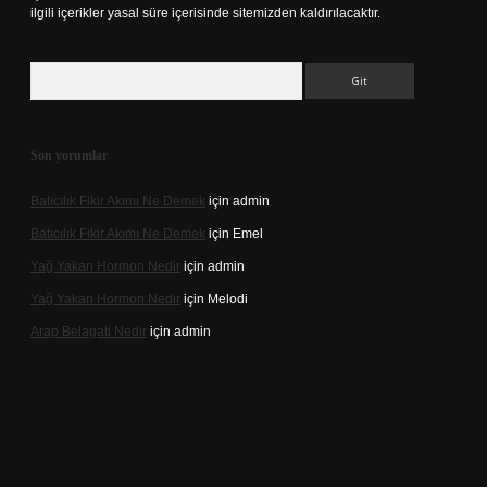
ilgili içerikler yasal süre içerisinde sitemizden kaldırılacaktır.
Arama
Son yorumlar
Batıcılık Fikir Akımı Ne Demek
için
admin
Batıcılık Fikir Akımı Ne Demek
için
Emel
Yağ Yakan Hormon Nedir
için
admin
Yağ Yakan Hormon Nedir
için
Melodi
Arap Belagati Nedir
için
admin