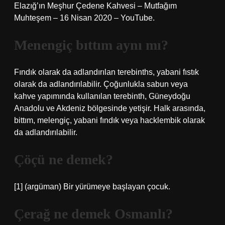
Elazığ’ın Meşhur Çedene Kahvesi – Mutfağım
Muhteşem – 16 Nisan 2020 – YouTube.
Menengiç bıttım aynı mı?
Fındık olarak da adlandırılan terebinths, yabani fıstık
olarak da adlandırılabilir. Çoğunlukla sabun veya
kahve yapımında kullanılan terebinth, Güneydoğu
Anadolu ve Akdeniz bölgesinde yetişir. Halk arasında,
bittım, melengiç, yabani fındık veya hacklembik olarak
da adlandırılabilir.
Çöçü ne demek?
[1] (argüman) Bir yürümeye başlayan çocuk.
Çerağ ne demek Osmanlı?