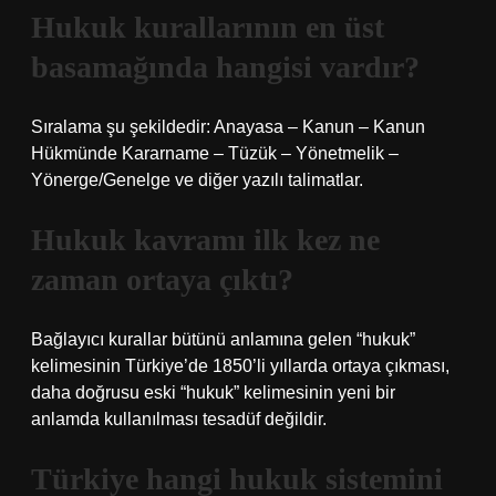
Hukuk kurallarının en üst
basamağında hangisi vardır?
Sıralama şu şekildedir: Anayasa – Kanun – Kanun
Hükmünde Kararname – Tüzük – Yönetmelik –
Yönerge/Genelge ve diğer yazılı talimatlar.
Hukuk kavramı ilk kez ne
zaman ortaya çıktı?
Bağlayıcı kurallar bütünü anlamına gelen “hukuk”
kelimesinin Türkiye’de 1850’li yıllarda ortaya çıkması,
daha doğrusu eski “hukuk” kelimesinin yeni bir
anlamda kullanılması tesadüf değildir.
Türkiye hangi hukuk sistemini