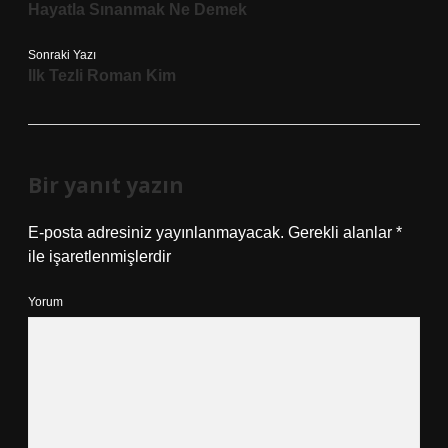
Hayatla Sınanmak Ne Demek
Sonraki Yazı
Ilk Tezli Roman Kim
Bir yanıt yazın
E-posta adresiniz yayınlanmayacak.
Gerekli alanlar
*
ile işaretlenmişlerdir
Yorum