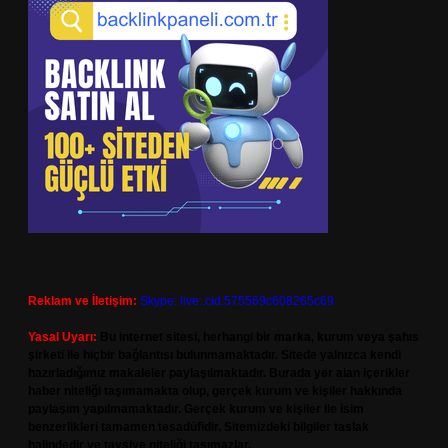
Reklam ve İletişim:
Skype: live:.cid.575569c608265c69
Yasal Uyarı:
Bu internet sitesi, herhangi bir marka, kurum veya şahıs
şirketi ile hiçbir bağlantısı bulunmamaktadır. Sitede yalnızca kendi
hazırladığımız makaleler paylaşılmaktadır. Burada yer alan içerikler
haber niteliği taşımamakta olup, gerçek kurum ve kişiler hakkında
paylaşım yapılmamaktadır. Gerçek kurum ve kişiler ile isim
benzerlikleri tamamen tesadüfidir. Sitemizdeki bilgiler taslak
halindedir ve tavsiye niteliği taşımazlar.