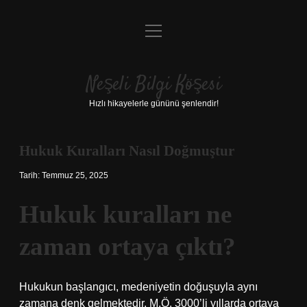
menüyü
Anasayfa
aç
Gizlilik Politikası
Neşeli Bilgi Köşesi
Yasal Uyarı
Hızlı hikayelerle gününü şenlendir!
Hakkımızda
Hukuk Kuralları Nasıl Doğmuştur
Tarih: Temmuz 25, 2025
Hukuk kuralları ne
zaman ortaya çıktı?
Hukukun başlangıcı, medeniyetin doğuşuyla aynı
zamana denk gelmektedir. M.Ö. 3000’li yıllarda ortaya