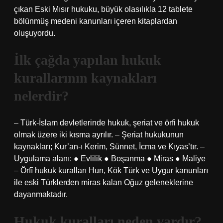
çıkan Eski Mısır hukuku, büyük olasılıkla 12 tablete
bölünmüş medeni kanunları içeren kitaplardan
oluşuyordu.
İlk çağda yapılan hukuk
kurallarının kaynakları
nelerdir?
– Türk-İslam devletlerinde hukuk, şeriat ve örfi hukuk
olmak üzere iki kısma ayrılır. – Şeriat hukukunun
kaynakları; Kur’an-ı Kerim, Sünnet, İcma ve Kıyas’tır. –
Uygulama alanı: ● Evlilik ● Boşanma ● Miras ● Maliye
– Örfî hukuk kuralları Hun, Kök Türk ve Uygur kanunları
ile eski Türklerden miras kalan Oğuz geleneklerine
dayanmaktadır.
Hukuk kuralları neden vardır?