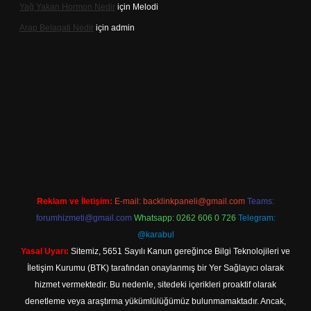
Yağ Yakan Hormon Nedir
için
Melodi
Arap Belagati Nedir
için
admin
iş adresi
Reklam ve İletişim:
E-mail:
backlinkpaneli@gmail.com
Teams:
forumhizmeti@gmail.com
Whatsapp: 0262 606 0 726
Telegram:
@karabul
Yasal Uyarı:
Sitemiz, 5651 Sayılı Kanun gereğince Bilgi Teknolojileri ve
İletişim Kurumu (BTK) tarafından onaylanmış bir Yer Sağlayıcı olarak
hizmet vermektedir. Bu nedenle, sitedeki içerikleri proaktif olarak
denetleme veya araştırma yükümlülüğümüz bulunmamaktadır. Ancak,