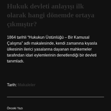
Hukuk devleti anlayışı ilk
olarak hangi dönemde ortaya
çıkmıştır?
1864 tarihli “Hukukun Üstünlüğü – Bir Kamusal
Çalışma” adlı makalesinde, kendi zamanına kıyasla
ülkesinin ilerici yasalarına dayanan mahkemeler
tarafından idari eylemlerinin denetlendiği bir devleti
tanımladı.
Tarih:
Makaleler
Önceki Yazı