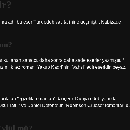
ir?
ehra adlı bu eser Türk edebiyatı tarihine geçmiştir. Nabizade
 mı?
r kullanan sanatçı, daha sonra daha sade eserler yazmıştır. *
ın ilk tez romanı Yakup Kadri’nin “Vahşi” adlı eseridir. beyaz.
 anlatan “egzotik romanları” da içerir. Dünya edebiyatında
k Okul Tatili” ve Daniel Defone’un “Robinson Cruose” romanları b
Eylül mü?