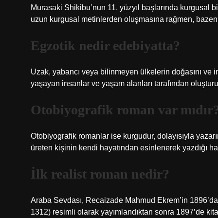
Murasaki Shikibu’nun 11. yüzyıl başlarında kurgusal bi
uzun kurgusal metinlerden oluşmasına rağmen, bazen tar
Egzotik nedir edebiyatta?
Uzak, yabancı veya bilinmeyen ülkelerin doğasını ve in
yaşayan insanlar ve yaşam alanları tarafından oluşturu
Otobiyografik roman var mıdır
Otobiyografik romanlar ise kurgudur, dolayısıyla yazar
üreten kişinin kendi hayatından esinlenerek yazdığı ha
İlk realist roman nedir?
Araba Sevdası, Recaizade Mahmud Ekrem’in 1896’da S
1312) resimli olarak yayımlandıktan sonra 1897’de kita