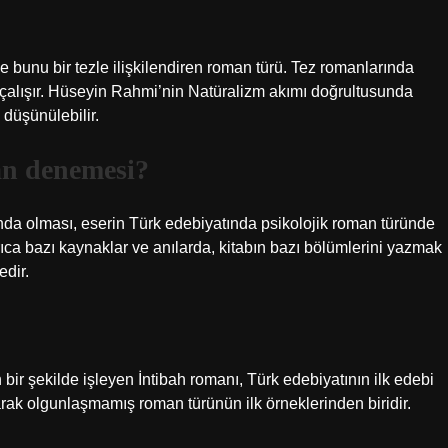
e bunu bir tezle ilişkilendiren roman türü. Tez romanlarında
çalışır. Hüseyin Rahmi’nin Natüralizm akımı doğrultusunda
 düşünülebilir.
an denemesi?
anda olması, eserin Türk edebiyatında psikolojik roman türünde
rıca bazı kaynaklar ve anılarda, kitabın bazı bölümlerini yazmak
edir.
n bir şekilde işleyen İntibah romanı, Türk edebiyatının ilk edebi
arak olgunlaşmamış roman türünün ilk örneklerinden biridir.