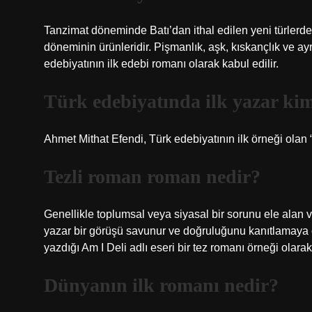
Tanzimat döneminde Batı’dan ithal edilen yeni türlerden
döneminin ürünleridir. Pişmanlık, aşk, kıskançlık ve ayr
edebiyatının ilk edebi romanı olarak kabul edilir.
Türk edebiyatında ilk yazar ki
Ahmet Mithat Efendi, Türk edebiyatının ilk örneği olan “L
Tezli roman roman nedir?
Genellikle toplumsal veya siyasal bir sorunu ele alan v
yazar bir görüşü savunur ve doğruluğunu kanıtlamaya 
yazdığı Am I Deli adlı eseri bir tez romanı örneği olarak
Dünyanın ilk romanı nedir?