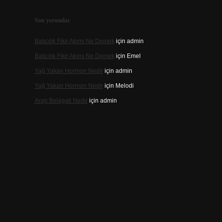
Son yorumlar
Batıcılık Fikir Akımı Ne Demek
için
admin
Batıcılık Fikir Akımı Ne Demek
için
Emel
Yağ Yakan Hormon Nedir
için
admin
Yağ Yakan Hormon Nedir
için
Melodi
Arap Belagati Nedir
için
admin