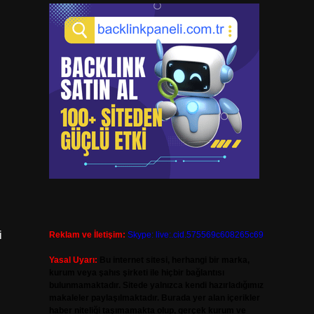
i
Reklam ve İletişim:
Skype: live:.cid.575569c608265c69
Yasal Uyarı:
Bu internet sitesi, herhangi bir marka,
kurum veya şahıs şirketi ile hiçbir bağlantısı
bulunmamaktadır. Sitede yalnızca kendi hazırladığımız
makaleler paylaşılmaktadır. Burada yer alan içerikler
haber niteliği taşımamakta olup, gerçek kurum ve