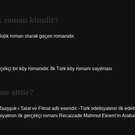
ik roman kimdir?
olojik roman olarak geçen romanıdır.
ekçi bir köy romanıdır. İlk Türk köy romanı sayılması
e aittir?
aaşşuk-ı Talat ve Fitnat adlı eseridir. -Türk edebiyatının ilk edeb
ebiyatının ilk gerçekçi romanı Recaizade Mahmut Ekrem’in Araba