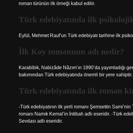
roman türünün ilk örneği kabul edilir.
Türk edebiyatında ilk psikoloj
Eylül, Mehmet Rauf’un Türk edebiyatı tarihine ilk psik
İlk Koy romanının adı nedir?
Karabibik, Nabizâde Nâzım’ın 1890’da yayımladığı gerç
bakımından Türk edebiyatında önemli bir yere sahiptir.
Türk edebiyatında ilk roman kim
-Türk edebiyatının ilk yerli romanı Şemsettin Sami’nin T
romanı Namık Kemal’in İntibah adlı eseridir. -Türk ed
Sevdası adlı eseridir.