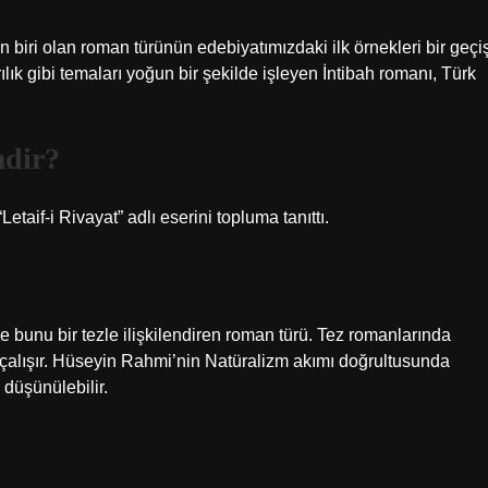
 biri olan roman türünün edebiyatımızdaki ilk örnekleri bir geçi
ılık gibi temaları yoğun bir şekilde işleyen İntibah romanı, Türk
mdir?
etaif-i Rivayat” adlı eserini topluma tanıttı.
e bunu bir tezle ilişkilendiren roman türü. Tez romanlarında
çalışır. Hüseyin Rahmi’nin Natüralizm akımı doğrultusunda
 düşünülebilir.