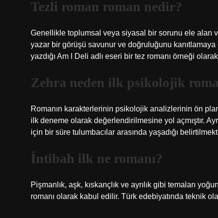
Tezli roman roman nedir?
Genellikle toplumsal veya siyasal bir sorunu ele alan v
yazar bir görüşü savunur ve doğruluğunu kanıtlamaya 
yazdığı Am I Deli adlı eseri bir tez romanı örneği olarak
Zehra neden ilk psikolojik rom
Romanın karakterlerinin psikolojik analizlerinin ön pl
ilk deneme olarak değerlendirilmesine yol açmıştır. Ay
için bir süre tulumbacılar arasında yaşadığı belirtilmekt
İntibah ilk ne romanı?
Pişmanlık, aşk, kıskançlık ve ayrılık gibi temaları yoğu
romanı olarak kabul edilir. Türk edebiyatında teknik ol