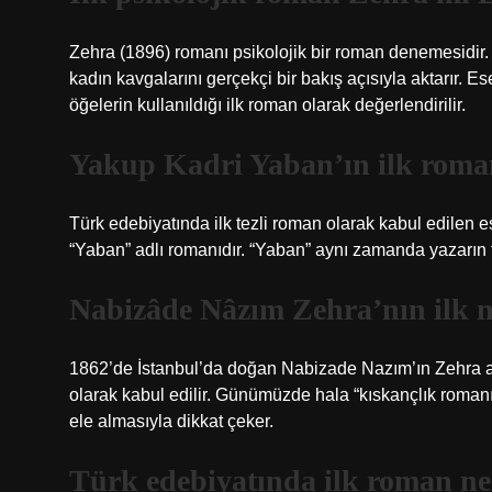
Zehra (1896) romanı psikolojik bir roman denemesidir.
kadın kavgalarını gerçekçi bir bakış açısıyla aktarır. E
öğelerin kullanıldığı ilk roman olarak değerlendirilir.
Yakup Kadri Yaban’ın ilk roma
Türk edebiyatında ilk tezli roman olarak kabul edile
“Yaban” adlı romanıdır. “Yaban” aynı zamanda yazarın t
Nabizâde Nâzım Zehra’nın ilk 
1862’de İstanbul’da doğan Nabizade Nazım’ın Zehra ad
olarak kabul edilir. Günümüzde hala “kıskançlık romanı” 
ele almasıyla dikkat çeker.
Türk edebiyatında ilk roman ne