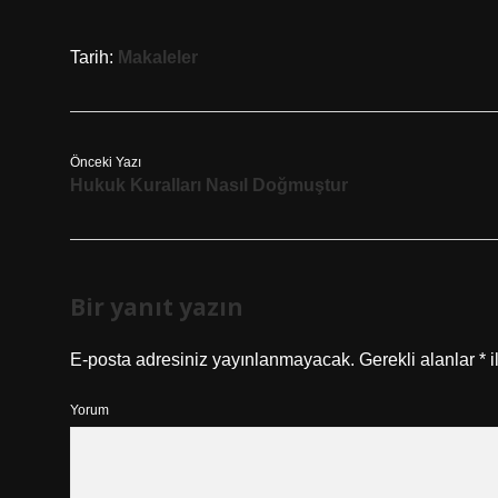
Tarih:
Makaleler
Önceki Yazı
Hukuk Kuralları Nasıl Doğmuştur
Bir yanıt yazın
E-posta adresiniz yayınlanmayacak.
Gerekli alanlar
*
i
Yorum