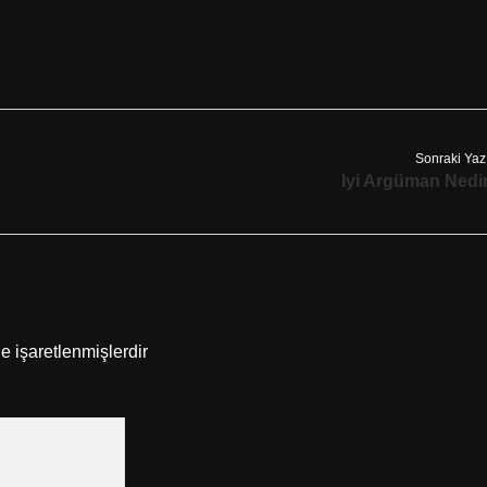
Sonraki Yaz
Iyi Argüman Nedi
le işaretlenmişlerdir