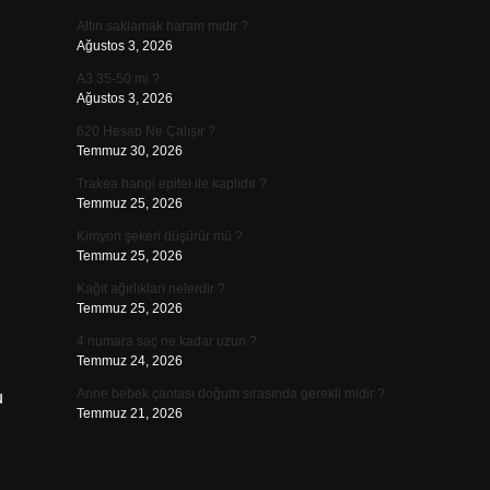
Altın saklamak haram mıdır ?
Ağustos 3, 2026
A3 35-50 mi ?
Ağustos 3, 2026
620 Hesap Ne Çalışır ?
Temmuz 30, 2026
Trakea hangi epitel ile kaplıdır ?
Temmuz 25, 2026
Kimyon şekeri düşürür mü ?
Temmuz 25, 2026
Kağıt ağırlıkları nelerdir ?
Temmuz 25, 2026
4 numara saç ne kadar uzun ?
Temmuz 24, 2026
Anne bebek çantası doğum sırasında gerekli midir ?
u
Temmuz 21, 2026