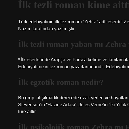
İlk tezli roman kime aitt
Türk edebiyatının ilk tez romanı “Zehra” adlı eserdir. Z
Nazım tarafından yazılmıştır.
İlk tezli roman yaban mı Zehra
* İlk eserlerinde Arapça ve Farsça kelime ve tamlamala
Edebiyatımızın tez roman yazarlarındandır. Edebiyatımız
İlk egzotik roman nedir?
Bu grup, alışılmadık derecede uzak yerleri ve hayatları
Stevenson’ın “Hazine Adası”, Jules Verne’in “İki Yıllı
türe aittir.
İlk psikolojik roman Zehra mı 